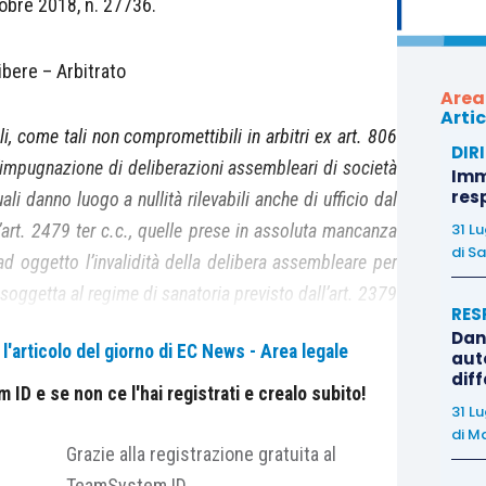
tobre 2018, n. 27736.
ibere – Arbitrato
Area
Artic
li, come tali non compromettibili in arbitri ex art. 806
DIR
ll’impugnazione di deliberazioni assembleari di società
Immo
res
ali danno luogo a nullità rilevabili anche di ufficio dal
31 L
l’art. 2479 ter c.c., quelle prese in assoluta mancanza
di
Sa
ad oggetto l’invalidità della delibera assembleare per
ggetta al regime di sanatoria previsto dall’art. 2379
RES
Dan
'articolo del giorno di EC News - Area legale
auto
dif
2479 ter c.c.; art. 806 c.p.c.
ID e se non ce l'hai registrati e crealo subito!
31 L
di
Ma
Grazie alla registrazione gratuita al
caso – trattasi di regolamento di competenza nel
TeamSystem ID