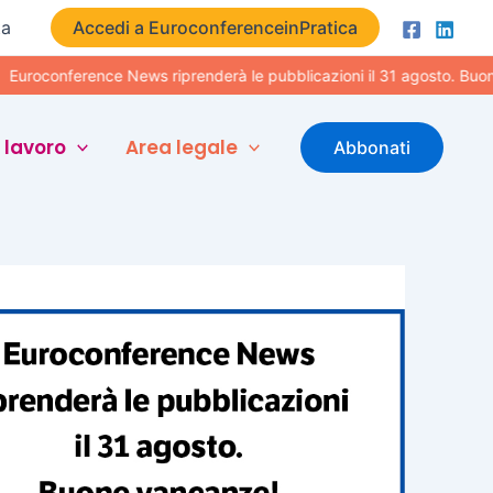
ta
Accedi a EuroconferenceinPratica
ference News riprenderà le pubblicazioni il 31 agosto. Buone vacan
 lavoro
Area legale
Abbonati