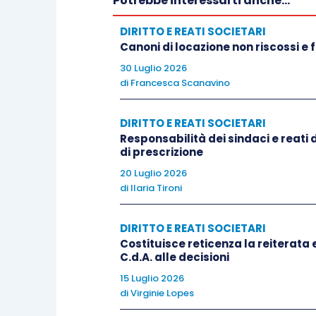
Potrebbe interessarti anche...
dell’interesse collettivo dei so
DIRITTO E REATI SOCIETARI
nell’interpretazione della Cassazione, av
Canoni di locazione non riscossi e
30 Luglio 2026
In particolare, l’area della indisponibili
di
Francesca Scanavino
protetti da norme inderogabili, la cui 
svincolata da qualsiasi iniziativa di pa
DIRITTO E REATI SOCIETARI
Responsabilità dei sindaci e reati
chiarezza e la precisione del bilancio d
di prescrizione
È stato quindi ritenuto che, a titolo di 
20 Luglio 2026
revoca per giusta causa di un amminis
di
Ilaria Tironi
2259 c.c. in relazione all’art. 2315
dell’amministratore medesimo delle d
DIRITTO E REATI SOCIETARI
chiarezza dei bilanci nonché dell’obblig
Costituisce reticenza la reiterat
C.d.A. alle decisioni
sociale, trattandosi di disposizioni pre
15 Luglio 2026
parte dei singoli soci e perciò non deferi
di
Virginie Lopes
1988, n. 1739). È stata altresì disconos