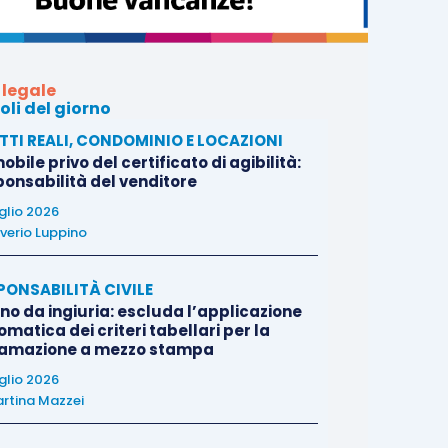
 legale
oli del giorno
ITTI REALI, CONDOMINIO E LOCAZIONI
bile privo del certificato di agibilità:
ponsabilità del venditore
uglio 2026
verio Luppino
PONSABILITÀ CIVILE
no da ingiuria: escluda l’applicazione
matica dei criteri tabellari per la
famazione a mezzo stampa
uglio 2026
rtina Mazzei