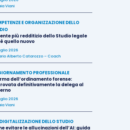
ia Viani
PETENZE E ORGANIZZAZIONE DELLO
DIO
liente più redditizio dello Studio legale
 è quello nuovo
uglio 2026
rio Alberto Catarozzo – Coach
IORNAMENTO PROFESSIONALE
orma dell’ordinamento forense:
rovata definitivamente la delega al
erno
uglio 2026
ia Viani
E DIGITALIZZAZIONE DELLO STUDIO
 evitare le allucinazioni dell’AI: guida