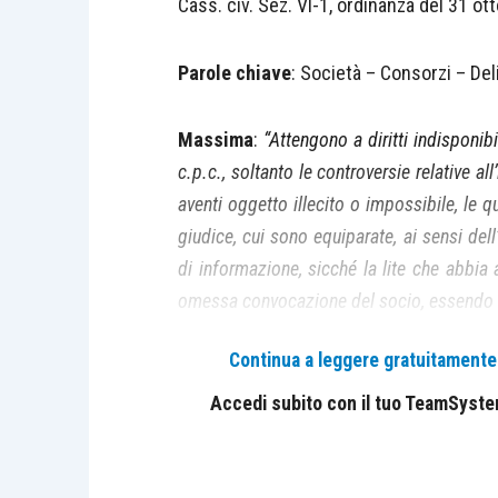
Cass. civ. Sez. VI-1, ordinanza del 31 ot
Parole chiave
: Società – Consorzi – Del
Massima
:
“Attengono a diritti indisponibi
c.p.c., soltanto le controversie relative a
aventi oggetto illecito o impossibile, le qu
giudice, cui sono equiparate, ai sensi del
di informazione, sicché la lite che abbia 
omessa convocazione del socio, essendo so
bis c.c., può essere deferita ad arbitri.”
Continua a leggere gratuitamente l
Disposizioni applicate
: artt. 2379 bis, 
Accedi subito con il tuo TeamSystem 
La Corte di Cassazione nel presente 