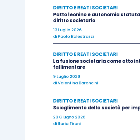
alla controversia concernente l’esclusio
DIRITTO E REATI SOCIETARI
società (Cass., 7 febbraio 1968, n. 404)
Patto leonino e autonomia statutari
diritto societario
anche di persone (Cass., 19 settembre 
13 Luglio 2026
di
Paolo Balestrazzi
Ugualmente, la Cassazione ha affer
controversie relative a delibere assem
DIRITTO E REATI SOCIETARI
danno luogo a nullità rilevabile anche 
La fusione societaria come atto int
fallimentare
informazione di cui all’art. 2479
ter
, co
9 Luglio 2026
2013, in tema di società di capitali).
di
Valentina Baroncini
Tuttavia, nel presente caso, quanto al
DIRITTO E REATI SOCIETARI
Cassazione ha sostenuto che non può 
Scioglimento della società per im
socio – idonea, in linea di principi
23 Giugno 2026
convocazione, secondo la Cassazione,
di
Ilaria Tironi
secondo gli anzidetti principi giurisprude