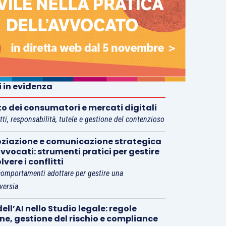
i in evidenza
tto dei consumatori e mercati digitali
tti, responsabilità, tutele e gestione del contenzioso
ziazione e comunicazione strategica
vvocati: strumenti pratici per gestire
olvere i conflitti
comportamenti adottare per gestire una
versia
ell’AI nello Studio legale: regole
rne, gestione del rischio e compliance