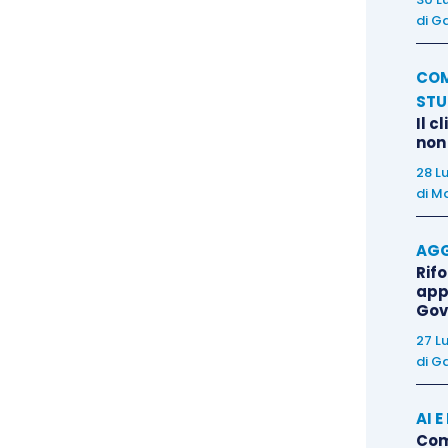
cfr. sul punto anche Cass. n. 3772 del 2005 e Cass.
di
Ga
COM
bitrato, laddove vi sia una clausola statutaria che
STU
a alla validità di una delibera presa senza aver
Il c
non
28 L
di
Ma
AGG
Rif
app
Gov
27 L
di
Ga
AI 
Come