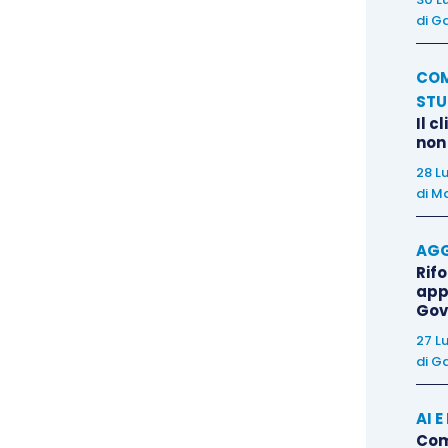
va, deve rilevarsi come il ricorso all’Arbitro possa
di
Ga
li
investitori
retail
(ossia quelli che non siano
te – ai sensi dell’art. 58 del Regolamento Emittenti,
COM
6190 del 29 ottobre 2007 – o come clienti
STU
legato 3 al Regolamento Emittenti -).
Il c
non
28 L
a ai soli investitori
retail
è stata tuttavia oggetto di
di
Ma
 in primo luogo – in considerazione della previsione
el Regolamento (che impone agli intermediari di
AGG
alutati «anche alla luce degli orientamenti
Rif
app
bitro») – la riduzione dell’accesso all’Arbitro ai soli
Gov
rtanto, normalmente autori di operazioni di
27 L
mportare l’impossibilità per l’ACF di pronunciarsi
di
Ga
 dar luogo ad orientamenti che potrebbero – in
n sede di reclamo, accentuandone ulteriormente
AI 
Come
ne dei reclami, la Comunicazione di Banca d’Italia del