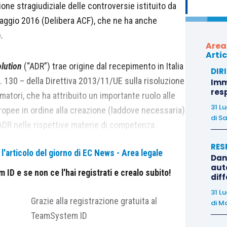
ione stragiudiziale delle controversie istituito da
aggio 2016 (Delibera ACF), che ne ha anche
.
Area
Artic
olution
(“ADR”) trae origine dal recepimento in Italia
DIR
. 130 – della Direttiva 2013/11/UE sulla risoluzione
Immo
res
matori, che ha attribuito un importante ruolo alle
31 L
ropee in ordine alla creazione (laddove necessaria)
di
Sa
ADR nelle rispettive materie di competenza.
RES
'articolo del giorno di EC News - Area legale
rodotto nel d.lgs. 8 ottobre 2007, n. 179 (Istituzione
Dan
auto
ato, sistema di indennizzo e fondo di garanzia per i
ID e se non ce l'hai registrati e crealo subito!
dif
one dell’articolo 27, commi 1 e 2, della legge 28
31 L
5-
ter
, prevedendo, da un lato, l’
obbligo per tutti gli
Grazie alla registrazione gratuita al
di
Ma
ire al sistema di ADR
da questa predisposto, con
TeamSystem ID
?