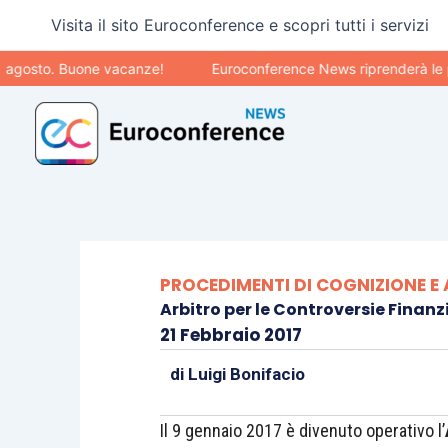
Vai
Visita il sito Euroconference e scopri tutti i servizi
al
contenuto
to. Buone vacanze!
Euroconference News riprenderà le pubblic
PROCEDIMENTI DI COGNIZIONE E
Arbitro per le Controversie Finanzi
21 Febbraio 2017
di
Luigi Bonifacio
Il 9 gennaio 2017 è divenuto operativo l’