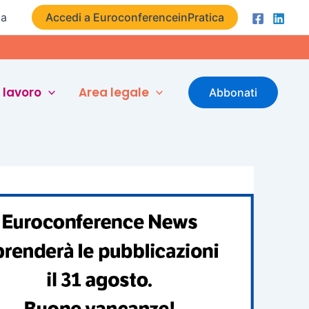
ta
Accedi a EuroconferenceinPratica
 lavoro
Area legale
Abbonati