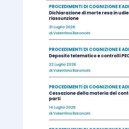
2016, pag. 2, in www.consob.it).
PROCEDIMENTI DI COGNIZIONE E AD
Dichiarazione di morte resa in udie
riassunzione
In vista dell’attivazione del nuovo organ
31 Luglio 2026
l’abrogazione, a far data dall’entrata in 
di
Valentina Baroncini
relative all’attività della Camera di Conc
sostanzialmente, un avvicendamento tra 
PROCEDIMENTI DI COGNIZIONE E AD
Deposito telematico e controlli PEC
sensi dell’art. 2 della Delibera ACF, le p
22 Luglio 2026
innanzi alla Camera e non ancora concluse
di
Valentina Baroncini
continuano a svolgersi presso la stessa,
medesime fino alla loro conclusione).
PROCEDIMENTI DI COGNIZIONE E AD
Cessazione della materia del conte
parti
Nei limiti del presente intervento (si ri
14 Luglio 2026
disciplinano il funzionamento dell’organis
di
Valentina Baroncini
per le controversie finanziarie presso la 
le-controversie-finanziarie-presso-la-cons