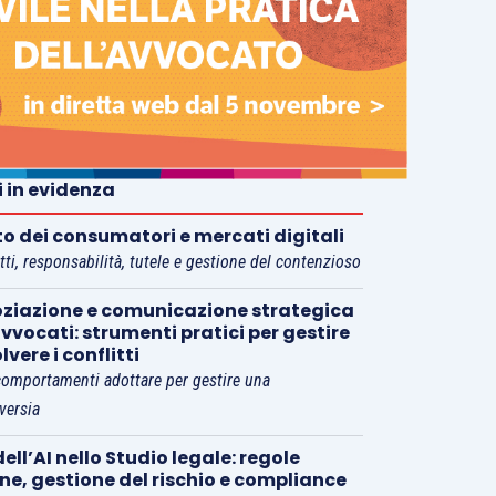
i in evidenza
tto dei consumatori e mercati digitali
tti, responsabilità, tutele e gestione del contenzioso
ziazione e comunicazione strategica
vvocati: strumenti pratici per gestire
olvere i conflitti
comportamenti adottare per gestire una
versia
ell’AI nello Studio legale: regole
rne, gestione del rischio e compliance