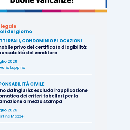
 legale
oli del giorno
ITTI REALI, CONDOMINIO E LOCAZIONI
bile privo del certificato di agibilità:
ponsabilità del venditore
uglio 2026
verio Luppino
PONSABILITÀ CIVILE
no da ingiuria: escluda l’applicazione
matica dei criteri tabellari per la
famazione a mezzo stampa
uglio 2026
rtina Mazzei