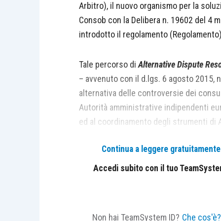
Arbitro), il nuovo organismo per la soluz
Consob con la Delibera n. 19602 del 4 m
introdotto il regolamento (Regolamento)
Tale percorso di
Alternative Dispute Res
– avvenuto con il d.lgs. 6 agosto 2015, n
alternativa delle controversie dei consu
Autorità amministrative indipendenti eu
ed al coordinamento degli strumenti di 
Continua a leggere gratuitamente l
In particolare, il d.lgs. 130/2015, ha int
di procedure di conciliazione e di arbitr
Accedi subito con il tuo TeamSystem 
risparmiatori e gli investitori in attuazi
dicembre 2005, n. 262), i commi 5-
bis
e 
intermediari vigilati da Consob di ader
Non hai TeamSystem ID?
Che cos'è