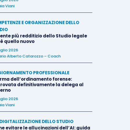
ia Viani
PETENZE E ORGANIZZAZIONE DELLO
DIO
liente più redditizio dello Studio legale
 è quello nuovo
uglio 2026
rio Alberto Catarozzo – Coach
IORNAMENTO PROFESSIONALE
orma dell’ordinamento forense:
rovata definitivamente la delega al
erno
uglio 2026
ia Viani
E DIGITALIZZAZIONE DELLO STUDIO
 evitare le allucinazioni dell’AI: guida