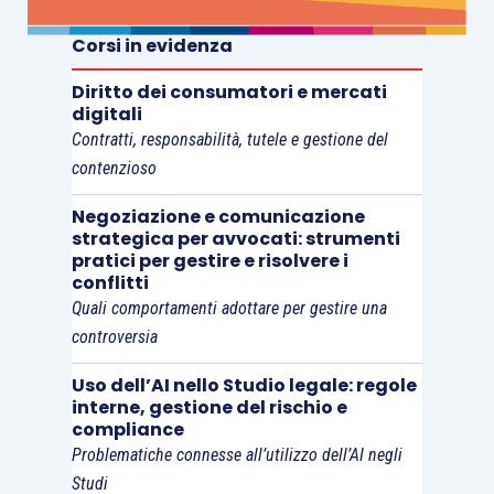
creditore mantiene la veste di attore e
l’opponente quella di convenuto; ciò esplica i suoi
Corsi in evidenza
effetti non solo in tema di onere della prova, ma
Diritto dei consumatori e mercati
anche in ordine ai poteri e alle preclusioni
digitali
processuali rispettivamente previsti per
Contratti, responsabilità, tutele e gestione del
contenzioso
ciascuna delle parti. Ne consegue, secondo tale
tesi, che il disposto dell’art. 269 cod. proc. civ.,
Negoziazione e comunicazione
che disciplina le modalità della chiamata di terzo
strategica per avvocati: strumenti
pratici per gestire e risolvere i
in causa, non si concilia con l’opposizione al
conflitti
decreto, dovendo in ogni caso l’opponente citare
Quali comportamenti adottare per gestire una
unicamente il soggetto che ha ottenuto detto
controversia
provvedimento e non potendo le parti
Uso dell’AI nello Studio legale: regole
originariamente essere altre che il soggetto che
interne, gestione del rischio e
ha chiesto l’ingiunzione e il soggetto nei cui
compliance
Problematiche connesse all’utilizzo dell’AI negli
confronti la domanda è diretta, così che
Studi
l’opponente deve necessariamente chiedere al