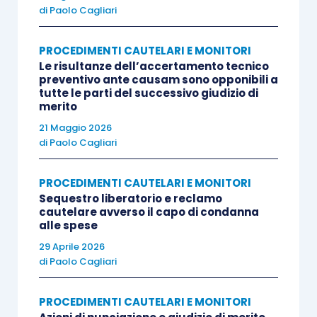
di
Paolo Cagliari
giudice pronunci nel merito nei confronti del
terzo.
PROCEDIMENTI CAUTELARI E MONITORI
Le risultanze dell’accertamento tecnico
preventivo ante causam sono opponibili a
QUESTIONI
tutte le parti del successivo giudizio di
merito
Nel caso di specie occorre verificare se sia
21 Maggio 2026
di
Paolo Cagliari
ammissibile che l’opponente, pur formulando
l’istanza di chiamata in causa in via subordinata,
PROCEDIMENTI CAUTELARI E MONITORI
provveda a citare direttamente oltre all’opposta
Sequestro liberatorio e reclamo
anche il terzo, nonostante il giudice non abbia
cautelare avverso il capo di condanna
alle spese
disposto a riguardo né abbia fissato una nuova
udienza ai sensi dell’art. 269 c.p.c.
29 Aprile 2026
di
Paolo Cagliari
In tema di chiamata del terzo nell’opposizione a
PROCEDIMENTI CAUTELARI E MONITORI
decreto ingiuntivo si riscontrano diversi