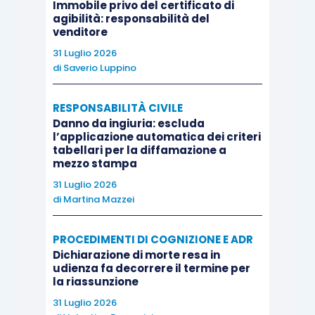
Torino, 2000, 393 ss.; Tedoldi,
sub
art. 645, in
Immobile privo del certificato di
agibilità: responsabilità del
Comoglio, Consolo, Sassani, Vaccarella (diretto
venditore
da),
Commentario del c.p.c.
, VII, 1, Torino, 2014,
31 Luglio 2026
766 ss.; Di Rosa,
Il procedimento di ingiunzione –
di
Saverio Luppino
Tutela monitoria nel processo civile e amministrativo
– Decreto ingiuntivo – Giudizio di opposizione
, 2ª
RESPONSABILITÀ CIVILE
ed., Milano, 2002, 333 ss.; Manna,
La fase
Danno da ingiuria: escluda
l’applicazione automatica dei criteri
preparatoria del giudizio di opposizione al decreto
tabellari per la diffamazione a
mezzo stampa
ingiuntivo dopo la l. 353/1990
, in
RDC
, 1996, II, 211
ss..
31 Luglio 2026
di
Martina Mazzei
Tale ultimo indirizzo sembra essere seguito
PROCEDIMENTI DI COGNIZIONE E ADR
anche dalla maggior parte della giurisprudenza di
Dichiarazione di morte resa in
merito, secondo cui in sede di opposizione a
udienza fa decorrere il termine per
la riassunzione
decreto ingiuntivo non è necessario che
31 Luglio 2026
l’opponente chieda né il differimento dell’udienza