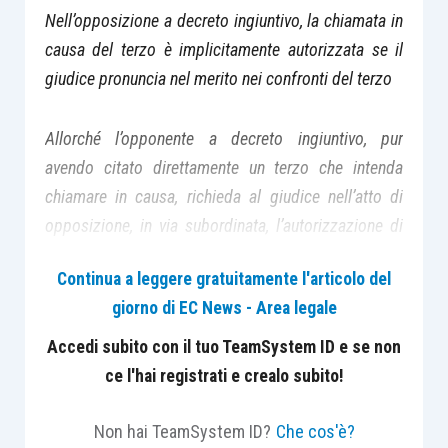
Nell’opposizione a decreto ingiuntivo, la chiamata in
causa del terzo è implicitamente autorizzata se il
giudice pronuncia nel merito nei confronti del terzo
Allorché l’opponente a decreto ingiuntivo, pur
avendo citato direttamente un terzo che intenda
chiamare in causa, richieda al giudice nell’atto di
opposizione, in via subordinata, l’autorizzazione di
cui all’art. 269 c.p.c., rimane impedita la decadenza
Continua a leggere gratuitamente l'articolo del
della chiamata, dovendosi peraltro intendere
giorno di EC News - Area legale
implicitamente autorizzata tale chiamata ove il
giudice pronunci nel merito nei confronti del terzo.
Accedi subito con il tuo TeamSystem ID e se non
ce l'hai registrati e crealo subito!
CASO
Non hai TeamSystem ID?
Che cos'è?