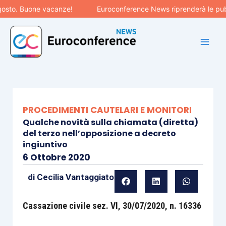
Vai
to. Buone vacanze!
Euroconference News riprenderà le pubblica
al
contenuto
PROCEDIMENTI CAUTELARI E MONITORI
Qualche novità sulla chiamata (diretta)
del terzo nell’opposizione a decreto
ingiuntivo
6 Ottobre 2020
di
Cecilia Vantaggiato
Cassazione civile sez. VI, 30/07/2020, n. 16336