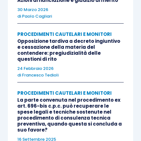
Azioni di nunciazione e giudizio di merito
orientamenti giurisprudenziali e dottrinali.
30 Marzo 2026
di
Paolo Cagliari
Parte della giurisprudenza di merito ritiene che,
PROCEDIMENTI CAUTELARI E MONITORI
poiché sussiste in capo al tribunale il potere di
Opposizione tardiva a decreto ingiuntivo
valutare la comunanza di causa e le ragioni poste
e cessazione della materia del
dal chiamante a fondamento della richiesta di
contendere: pregiudizialità delle
questioni di rito
intervento del terzo, anche nel caso di
24 Febbraio 2026
opposizione a decreto ingiuntivo sia necessario
di
Francesco Tedioli
che l’opponente formuli nell’atto introduttivo
un’apposita istanza di autorizzazione alla
PROCEDIMENTI CAUTELARI E MONITORI
chiamata di terzo, pena la nullità della chiamata
La parte convenuta nel procedimento ex
art. 696-bis c.p.c. può recuperare le
stessa (così
ex multis
Trib. Milano 30/04/2008).
spese legali e tecniche sostenute nel
procedimento di consulenza tecnica
preventiva, quando questa si concluda a
Altro orientamento ritiene, invece, che nel
suo favore?
giudizio di opposizione a decreto ingiuntivo si
16 Settembre 2025