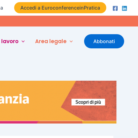
ta
Accedi a EuroconferenceinPratica
 lavoro
Area legale
Abbonati