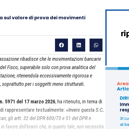
a sul valore di prova dei movimenti
assazione ribadisce che le movimentazioni bancarie
del Fisco, superabile solo con prova analitica del
ostazione, ritenendola eccessivamente rigorosa e
Area
, soprattutto per i soggetti meno strutturati.
Artic
DIR
n. 5971 del 17 marzo 2026
, ha ritenuto, in tema di
Immo
, di rappresentare testualmente: «
Invero questa S.C
.
res
ari, gli artt. 32 del DPR 600/73 e 51 del DPR n
31 L
di
Sa
 favore dell’erario che, in quanto tale, non necessita