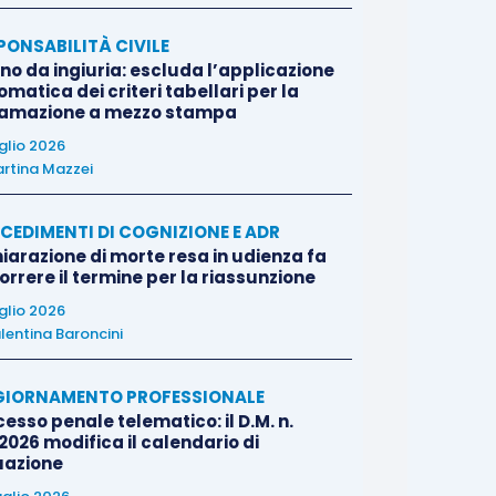
PONSABILITÀ CIVILE
no da ingiuria: escluda l’applicazione
matica dei criteri tabellari per la
famazione a mezzo stampa
uglio 2026
rtina Mazzei
CEDIMENTI DI COGNIZIONE E ADR
iarazione di morte resa in udienza fa
rrere il termine per la riassunzione
uglio 2026
lentina Baroncini
IORNAMENTO PROFESSIONALE
esso penale telematico: il D.M. n.
2026 modifica il calendario di
uazione