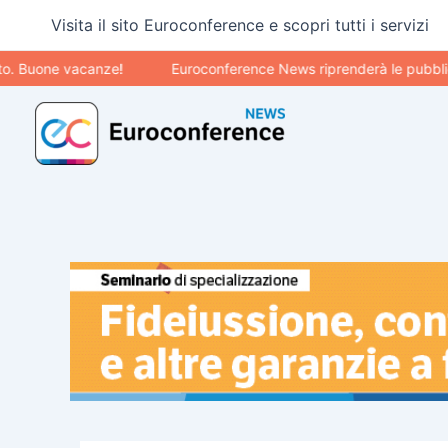
Vai
Visita il sito Euroconference e scopri tutti i servizi
al
contenuto
one vacanze!
Euroconference News riprenderà le pubblicazioni