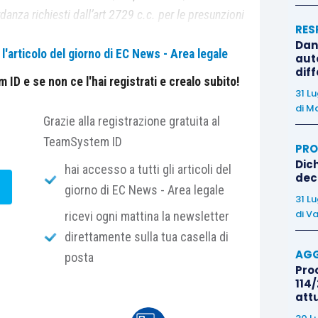
rdanza richiesti dall’art 2729 c.c. per le presunzioni
RES
ntribuente attraverso una prova analitica, con
Dan
'articolo del giorno di EC News - Area legale
gni versamento bancario
, idonea a dimostrare che gli
auto
dif
bancarie non attengono ad operazioni imponibili, cui
ID e se non ce l'hai registrati e crealo subito!
31 L
i
verificare con rigore
l’efficacia dimostrativa delle
di
Ma
na operazione e di dar conto espressamente in
Grazie alla registrazione gratuita al
Cass. n 13112 del 30/06/2020
)».
TeamSystem ID
PRO
?
Dich
hai accesso a tutti gli articoli del
deco
insegna poco e male
.
giorno di EC News - Area legale
31 L
di
Va
ricevi ogni mattina la newsletter
 nel delineare il
paradigma della prova bancaria
direttamente sulla tua casella di
elativa
, con il diritto alla
prova contraria
AGG
posta
 il ricorso a fonti informative molto
rigorose sul
Proc
114/
che oggettiva delle singole operazioni di conto. Il
att
i su
base analitica e non per masse
. Ora