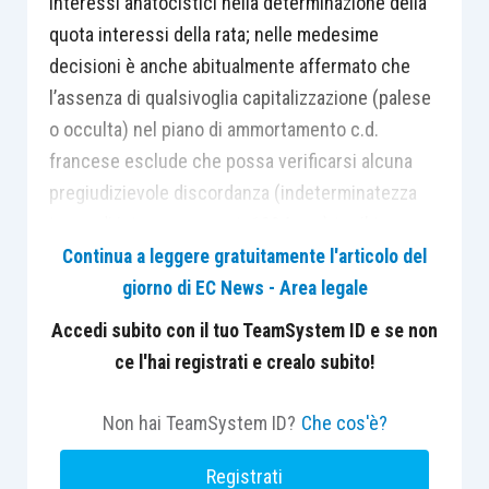
interessi anatocistici nella determinazione della
quota interessi della rata; nelle medesime
decisioni è anche abitualmente affermato che
l’assenza di qualsivoglia capitalizzazione (palese
o occulta) nel piano di ammortamento c.d.
francese esclude che possa verificarsi alcuna
pregiudizievole discordanza (indeterminatezza
tasso di interesse ex art. 1284 c.c.) tra il tasso
pattuito nel contratto di finanziamento (TAN) e
Continua a leggere gratuitamente l'articolo del
quello effettivo (
ex multis
Trib. Roma 16.6.2016;
giorno di EC News - Area legale
Trib. Palermo 31.1.2017; Trib. Pisa 21.4.2017;
Accedi subito con il tuo TeamSystem ID e se non
contra
Trib. Isernia 28.7.2014), salvo il caso,
ce l'hai registrati e crealo subito!
patologico e non fisiologico, in cui nello svolgersi
del rapporto il contegno della banca diverga da
Non hai TeamSystem ID?
Che cos'è?
quanto pattuito.
Registrati