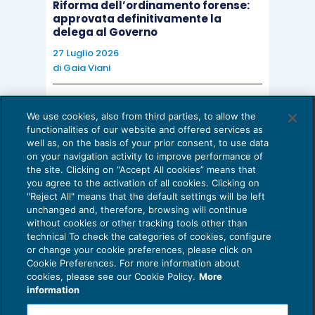
Riforma dell’ordinamento forense:
approvata definitivamente la
delega al Governo
27 Luglio 2026
di
Gaia Viani
AI E DIGITALIZZAZIONE DELLO STUDIO
We use cookies, also from third parties, to allow the
Come evitare le allucinazioni dell’AI:
functionalities of our website and offered services as
guida per l’avvocato
well as, on the basis of your prior consent, to use data
on your navigation activity to improve performance of
24 Luglio 2026
the site. Clicking on “Accept All cookies” means that
di
Sofia Savoia
you agree to the activation of all cookies. Clicking on
"Reject All" means that the default settings will be left
unchanged and, therefore, browsing will continue
without cookies or other tracking tools other than
technical To check the categories of cookies, configure
or change your cookie preferences, please click on
Cookie Preferences. For more information about
Privacy Policy
cookies, please see our Cookie Policy.
More
Cookie Policy
information
Euroconference NEWS è una testata registrata al Tribunale di Milano Reg. n. 8556/2026