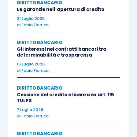
contrattuali
” (Trib. Benevento 19.11.2012; Trib.
DIRITTO BANCARIO
Roma 11.1.2016, 16.6.2016, 1.2.2017 e 5.4.2017;
Le garanzie nell’apertura di credito
Trib. Monza 19.6.2017; Trib. Milano 28.6.2017;
21 Luglio 2026
di
Fabio Fiorucci
Trib. Monza 18.8.2017; Trib. S. M. C. Vetere
27.3.2017; Trib. Lanciano 17.10.2017).
DIRITTO BANCARIO
Gli interessi nei contratti bancari tra
determinabilità e trasparenza
16 Luglio 2026
di
Fabio Fiorucci
DIRITTO BANCARIO
Cessione del credito e licenza ex art. 115
TULPS
7 Luglio 2026
di
Fabio Fiorucci
DIRITTO BANCARIO