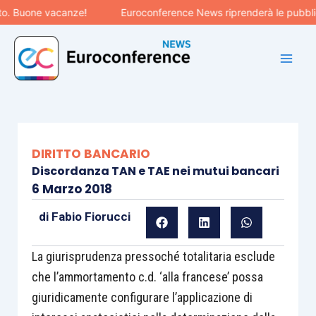
Vai
 Buone vacanze!
Euroconference News riprenderà le pubblicazi
al
contenuto
DIRITTO BANCARIO
Discordanza TAN e TAE nei mutui bancari
6 Marzo 2018
di
Fabio Fiorucci
La giurisprudenza pressoché totalitaria esclude
che l’ammortamento c.d. ‘alla francese’ possa
giuridicamente configurare l’applicazione di