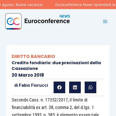
Vai
osto. Buone vacanze!
Euroconference News riprenderà le pubbl
al
contenuto
DIRITTO BANCARIO
Credito fondiario: due precisazioni della
Cassazione
20 Marzo 2018
di
Fabio Fiorucci
Secondo Cass. n. 17352/2017, il limite di
finanziabilità ex art. 38, comma 2, del d.lgs. 1
settembre 1993, n. 385, è elemento essenziale