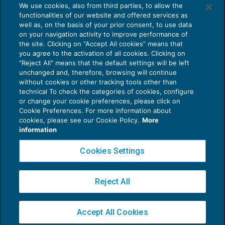
We use cookies, also from third parties, to allow the
Come evitare le allucinazioni dell’AI:
functionalities of our website and offered services as
guida per l’avvocato
well as, on the basis of your prior consent, to use data
on your navigation activity to improve performance of
24 Luglio 2026
the site. Clicking on “Accept All cookies” means that
di
Sofia Savoia
you agree to the activation of all cookies. Clicking on
"Reject All" means that the default settings will be left
unchanged and, therefore, browsing will continue
without cookies or other tracking tools other than
technical To check the categories of cookies, configure
or change your cookie preferences, please click on
Cookie Preferences. For more information about
Privacy Policy
cookies, please see our Cookie Policy.
More
Cookie Policy
information
Euroconference NEWS è una testata registrata al Tribunale di Milano Reg. n. 8556/2026
Cookies Settings
Direttore responsabile Sandro Cerato
Copyright 2016 ©
Gruppo Euroconference S.p.A.
v2.32.4
Reject All
Piazza Luigi Einaudi, 10N01 - 20124 Milano - info@ecnews.it
Capitale Sociale € 300.000,00 i.v. C.F. P.IVA Iscrizione Registro Imprese di Milano
Accept All Cookies
02776120236