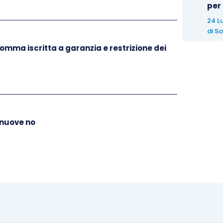
per
24 L
di
So
somma iscritta a garanzia e restrizione dei
e nuove no