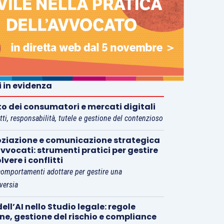
i in evidenza
tto dei consumatori e mercati digitali
tti, responsabilità, tutele e gestione del contenzioso
ziazione e comunicazione strategica
vvocati: strumenti pratici per gestire
olvere i conflitti
comportamenti adottare per gestire una
versia
ell’AI nello Studio legale: regole
rne, gestione del rischio e compliance