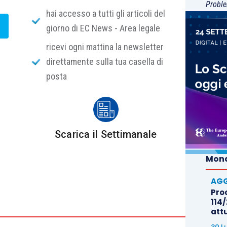
Proble
hai accesso a tutti gli articoli del
giorno di EC News - Area legale
ricevi ogni mattina la newsletter
direttamente sulla tua casella di
posta
Scarica il Settimanale
Mond
AGG
Proc
114/
att
30 L