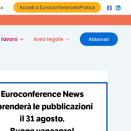
ta
Accedi a EuroconferenceinPratica
 lavoro
Area legale
Abbonati