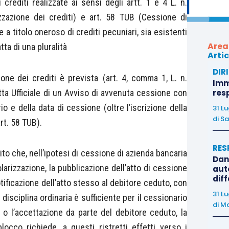
 crediti realizzate ai sensi degli artt. 1 e 4 L. n.
izzazione dei crediti) e art. 58 TUB (Cessione di
 a titolo oneroso di crediti pecuniari, sia esistenti
Area
atta di una pluralità
Artic
DIR
one dei crediti è prevista (art. 4, comma 1, L. n.
Immo
ta Ufficiale di un Avviso di avvenuta cessione con
res
io e della data di cessione (oltre l’iscrizione della
31 L
di
Sa
rt. 58 TUB).
RES
lito che, nell’ipotesi di cessione di azienda bancaria
Dan
olarizzazione, la pubblicazione dell’atto di cessione
auto
dif
otificazione dell’atto stesso al debitore ceduto, con
31 L
sciplina ordinaria è sufficiente per il cessionario
di
Ma
 o l’accettazione da parte del debitore ceduto, la
locco richiede, a questi ristretti effetti verso i