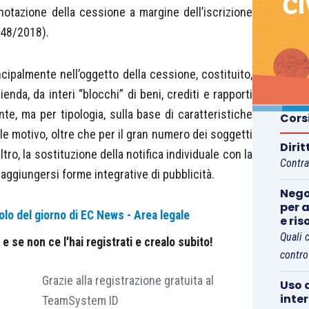
nnotazione della cessione a margine dell’iscrizione
548/2018).
incipalmente nell’oggetto della cessione, costituito,
enda, da interi “blocchi” di beni, crediti e rapporti
ente, ma per tipologia, sulla base di caratteristiche
Cors
le motivo, oltre che per il gran numero dei soggetti
Diri
ltro, la sostituzione della notifica individuale con la
Contra
aggiungersi forme integrative di pubblicità.
Nego
per a
olo del giorno di EC News - Area legale
e ris
Quali 
 se non ce l'hai registrati e crealo subito!
contro
Grazie alla registrazione gratuita al
Uso d
inte
TeamSystem ID