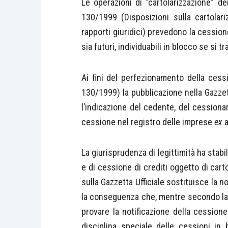
Le operazioni di “cartolarizzazione” dei
130/1999 (Disposizioni sulla cartolar
rapporti giuridici) prevedono la cessione
sia futuri, individuabili in blocco se si tr
Ai fini del perfezionamento della cessi
130/1999) la pubblicazione nella Gazzet
l’indicazione del cedente, del cessionar
cessione nel registro delle imprese
ex
a
La giurisprudenza di legittimità ha stabi
e di cessione di crediti oggetto di cart
sulla Gazzetta Ufficiale sostituisce la n
la conseguenza che, mentre secondo la di
provare la notificazione della cessione
disciplina speciale delle cessioni in b