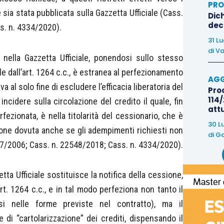
PRO
 sia stata pubblicata sulla Gazzetta Ufficiale (Cass.
Dich
deco
s. n. 4334/2020).
31 L
di
Va
 nella Gazzetta Ufficiale, ponendosi sullo stesso
ale dall’art. 1264 c.c., è estranea al perfezionamento
AGG
va al solo fine di escludere l’efficacia liberatoria del
Proc
114/
cidere sulla circolazione del credito il quale, fin
att
ezionata, è nella titolarità del cessionario, che è
30 L
zione dovuta anche se gli adempimenti richiesti non
di
Ga
97/2006; Cass. n. 22548/2018; Cass. n. 4334/2020).
tta Ufficiale sostituisce la notifica della cessione,
art. 1264 c.c., e in tal modo perfeziona non tanto il
si nelle forme previste nel contratto), ma il
di “cartolarizzazione” dei crediti, dispensando il