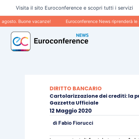
Vai
Visita il sito Euroconference e scopri tutti i servizi
al
contenuto
to. Buone vacanze!
Euroconference News riprenderà le pubblic
DIRITTO BANCARIO
Cartolarizzazione dei crediti: la 
Gazzetta Ufficiale
12 Maggio 2020
di
Fabio Fiorucci