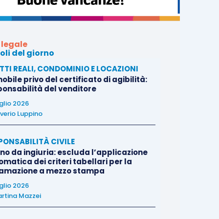
 legale
oli del giorno
ITTI REALI, CONDOMINIO E LOCAZIONI
bile privo del certificato di agibilità:
ponsabilità del venditore
uglio 2026
verio Luppino
PONSABILITÀ CIVILE
no da ingiuria: escluda l’applicazione
matica dei criteri tabellari per la
famazione a mezzo stampa
uglio 2026
rtina Mazzei