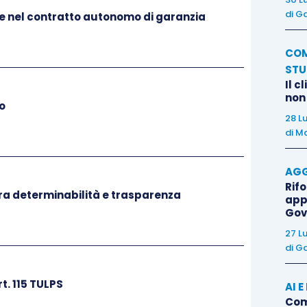
di
Ga
one nel contratto autonomo di garanzia
COM
STU
Il c
non
to
28 L
di
Ma
AGG
Rif
 tra determinabilità e trasparenza
app
Gov
27 L
di
Ga
t. 115 TULPS
AI 
Come