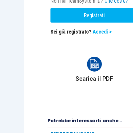
Non hai TeamSystem ID?
Che cos'è?
Registrati
Sei già registrato?
Accedi >
Scarica il PDF
Potrebbe interessarti anche...