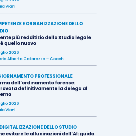
ia Viani
PETENZE E ORGANIZZAZIONE DELLO
DIO
liente più redditizio dello Studio legale
 è quello nuovo
uglio 2026
rio Alberto Catarozzo – Coach
IORNAMENTO PROFESSIONALE
orma dell’ordinamento forense:
rovata definitivamente la delega al
erno
uglio 2026
ia Viani
E DIGITALIZZAZIONE DELLO STUDIO
 evitare le allucinazioni dell’AI: guida