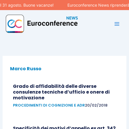
Vai
l 31 agosto. Buone vacanze!
Euroconference News riprenderà l
al
contenuto
Marco Russo
Pagina
Pagina
Pagina
Pagina
Pagina
Grado di affidabilità delle diverse
consulenze tecniche d’ufficio e onere di
motivazione
PROCEDIMENTI DI COGNIZIONE E ADR
20/02/2018
Specificità dei motivi d’appello ex art. 342