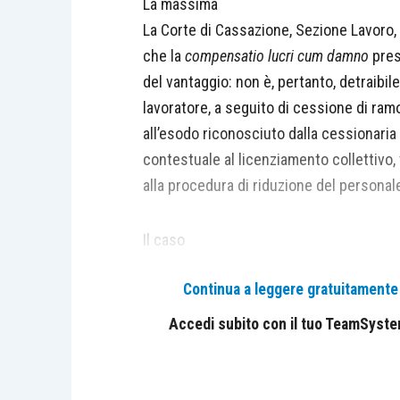
La massima
La Corte di Cassazione, Sezione Lavoro,
che la
compensatio lucri cum damno
pres
del vantaggio: non è, pertanto, detraibil
lavoratore, a seguito di cessione di ramo
all’esodo riconosciuto dalla cessionaria
contestuale al licenziamento collettivo,
alla procedura di riduzione del personale
Il caso
La vicenda esaminata dalla Corte di Cas
Continua a leggere gratuitamente l
d’azienda avvenuta nel 2005, successiva
conseguente reintegrazione del lavorato
Accedi subito con il tuo TeamSystem 
intermedio il lavoratore aveva prestato a
poi licenziato nel 2009 a seguito di pr
incentivo all’esodo pari a 118.600 euro. I