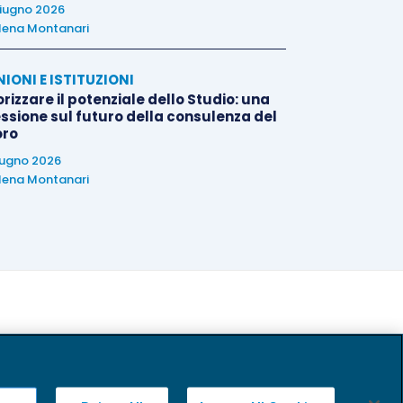
iugno 2026
lena Montanari
NIONI E ISTITUZIONI
rizzare il potenziale dello Studio: una
essione sul futuro della consulenza del
oro
iugno 2026
lena Montanari