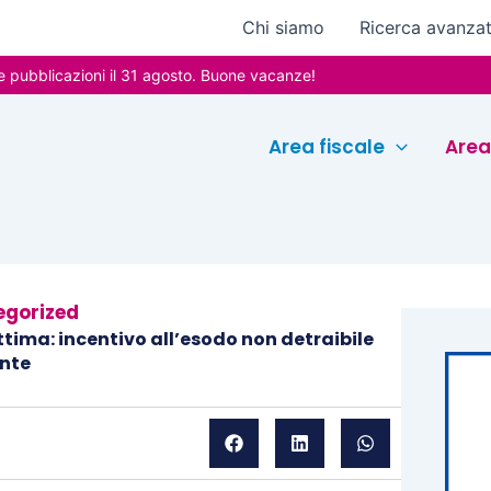
Chi siamo
Ricerca avanza
icazioni il 31 agosto. Buone vacanze!
Area fiscale
Area
egorized
ttima: incentivo all’esodo non detraibile
ente