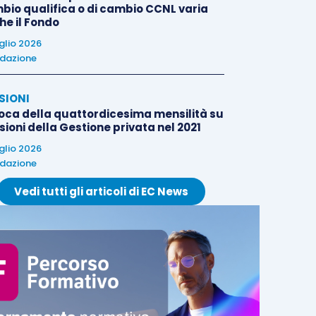
bio qualifica o di cambio CCNL varia
he il Fondo
uglio 2026
dazione
SIONI
oca della quattordicesima mensilità su
ioni della Gestione privata nel 2021
uglio 2026
dazione
Vedi tutti gli articoli di EC News