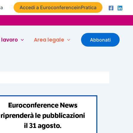
ta
Accedi a EuroconferenceinPratica
 lavoro
Area legale
Abbonati