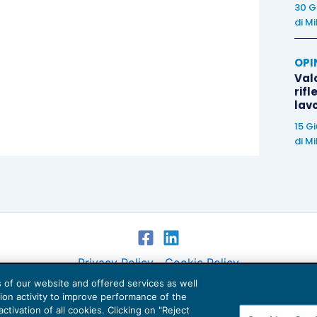
30 G
di
Mi
OPI
Valo
rifl
lav
15 G
di
Mi
Privacy Policy
Cookie Policy
es of our website and offered services as well
Euroconference NEWS è una testata registrata al Tribunale di Milano Reg. n. 8556/2026
tion activity to improve performance of the
Direttore responsabile Sandro Cerato
ctivation of all cookies. Clicking on "Reject