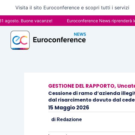
Vai
Visita il sito Euroconference e scopri tutti i servizi
al
contenuto
osto. Buone vacanze!
Euroconference News riprenderà le pubbl
GESTIONE DEL RAPPORTO
,
Uncat
Cessione di ramo d’azienda illegi
dal risarcimento dovuto dal ced
15 Maggio 2026
di
Redazione