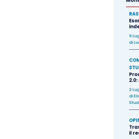
Mond
RAS
Eso
inde
9 Lu
di
Lu
COM
STU
Pro
2.0:
2 Lu
di
El
Stud
OPI
Tra
il r