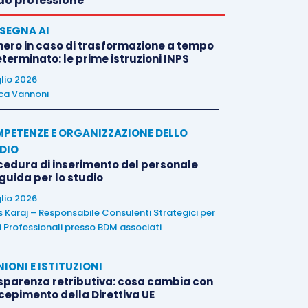
o professione
SEGNA AI
nero in caso di trasformazione a tempo
terminato: le prime istruzioni INPS
glio 2026
ca Vannoni
PETENZE E ORGANIZZAZIONE DELLO
DIO
cedura di inserimento del personale
 guida per lo studio
glio 2026
is Karaj – Responsabile Consulenti Strategici per
i Professionali presso BDM associati
NIONI E ISTITUZIONI
sparenza retributiva: cosa cambia con
ecepimento della Direttiva UE