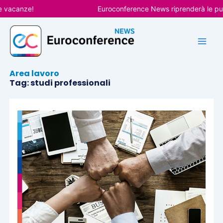
Vai
ze!
Euroconference News riprenderà le pubblicazi
al
contenuto
Area lavoro
Tag: studi professionali
Pagina
Pagina