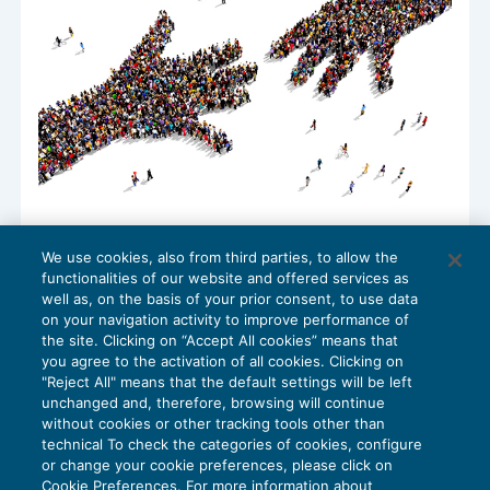
Studi professionali: istituito il Fondo di
We use cookies, also from third parties, to allow the
solidarietà per i dipendenti
functionalities of our website and offered services as
NEWS DEL GIORNO
06/10/2017
well as, on the basis of your prior consent, to use data
on your navigation activity to improve performance of
the site. Clicking on “Accept All cookies” means that
you agree to the activation of all cookies. Clicking on
"Reject All" means that the default settings will be left
1
2
unchanged and, therefore, browsing will continue
without cookies or other tracking tools other than
technical To check the categories of cookies, configure
or change your cookie preferences, please click on
Cookie Preferences. For more information about