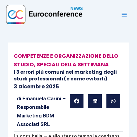
Vai
al
contenuto
COMPETENZE E ORGANIZZAZIONE DELLO
STUDIO
,
SPECIALI DELLA SETTIMANA
I 3 errori più comuni nel marketing degli
studi professionali (e come evitarli)
3 Dicembre 2025
di
Emanuela Carini –
Responsabile
Marketing BDM
Associati SRL
La cosa bella — e allo stesso tempo la condanna