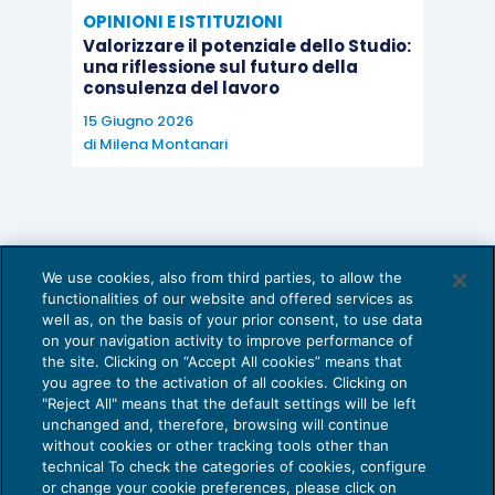
OPINIONI E ISTITUZIONI
Valorizzare il potenziale dello Studio:
una riflessione sul futuro della
consulenza del lavoro
15 Giugno 2026
di
Milena Montanari
We use cookies, also from third parties, to allow the
functionalities of our website and offered services as
well as, on the basis of your prior consent, to use data
on your navigation activity to improve performance of
the site. Clicking on “Accept All cookies” means that
you agree to the activation of all cookies. Clicking on
"Reject All" means that the default settings will be left
unchanged and, therefore, browsing will continue
without cookies or other tracking tools other than
technical To check the categories of cookies, configure
or change your cookie preferences, please click on