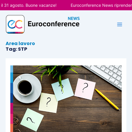
Vai
 agosto. Buone vacanze!
Euroconference News riprenderà le pu
al
contenuto
Area lavoro
Tag: STP