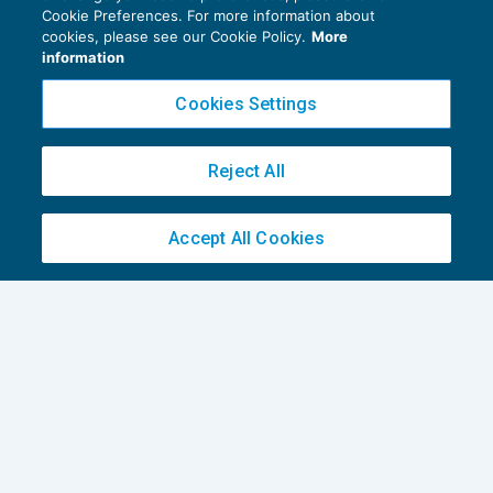
Cookie Preferences. For more information about
cookies, please see our Cookie Policy.
More
information
Cookies Settings
Reject All
Accept All Cookies
Società tra professionisti: profilazione on
line per i consulenti del lavoro
NEWS DEL GIORNO
14/09/2017
Privacy Policy