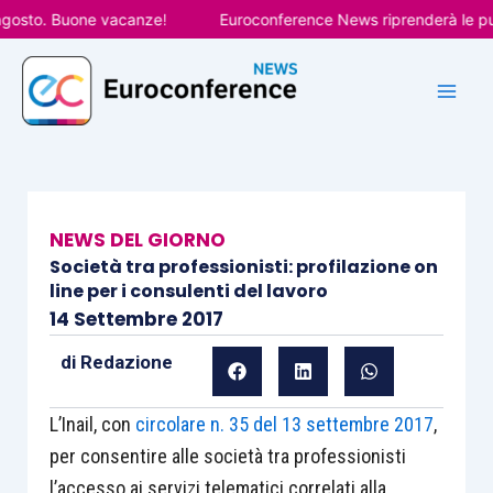
Vai
sto. Buone vacanze!
Euroconference News riprenderà le pubbli
al
contenuto
NEWS DEL GIORNO
Società tra professionisti: profilazione on
line per i consulenti del lavoro
14 Settembre 2017
di
Redazione
L’Inail, con
circolare n. 35 del 13 settembre 2017
,
per consentire alle società tra professionisti
l’accesso ai servizi telematici correlati alla