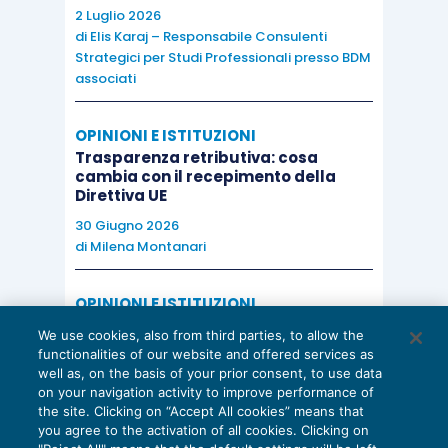
2 Luglio 2026
di
Elis Karaj – Responsabile Consulenti
Strategici per Studi Professionali presso BDM
associati
OPINIONI E ISTITUZIONI
Trasparenza retributiva: cosa
cambia con il recepimento della
Direttiva UE
30 Giugno 2026
di
Milena Montanari
OPINIONI E ISTITUZIONI
Valorizzare il potenziale dello Studio:
We use cookies, also from third parties, to allow the
una riflessione sul futuro della
functionalities of our website and offered services as
consulenza del lavoro
well as, on the basis of your prior consent, to use data
on your navigation activity to improve performance of
15 Giugno 2026
the site. Clicking on “Accept All cookies” means that
di
Milena Montanari
you agree to the activation of all cookies. Clicking on