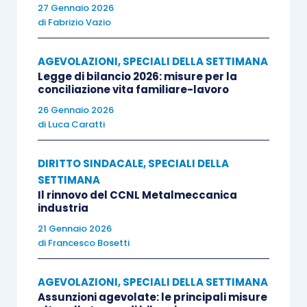
indeterminato (art.69);
27 Gennaio 2026
di
Fabrizio Vazio
sono altresì abrogate tutte le disposizioni
AGEVOLAZIONI
,
SPECIALI DELLA SETTIMANA
contenute nel D.Lgs. n.276/03 relative alla
Legge di bilancio 2026: misure per la
disciplina dei diritti e degli obblighi delle
conciliazione vita familiare-lavoro
parti nei rapporti di collaborazione a
26 Gennaio 2026
progetto;
di
Luca Caratti
DIRITTO SINDACALE
,
SPECIALI DELLA
i contratti di lavoro a progetto “in atto” al
SETTIMANA
momento dell’entrata in vigore del
Il rinnovo del CCNL Metalmeccanica
decreto sono fatti salvi, fino alla loro
industria
scadenza. La circostanza che il
21 Gennaio 2026
di
Francesco Bosetti
Legislatore precisi che deve trattarsi di
contratti “
già in atto
” pone un dubbio
AGEVOLAZIONI
,
SPECIALI DELLA SETTIMANA
interpretativo: la norma di salvezza si
Assunzioni agevolate: le principali misure
riferisce ai soli rapporti in corso di