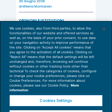
30 Giugno 2026
di
Milena Montanari
nei dodici mesi successivi alle
assunzioni, i datori di lavoro non recedano
OPINIONI E ISTITUZIONI
dal rapporto di lavoro, salvo che per
Valorizzare il potenziale dello Studio:
giusta causa ovvero per giustificato
We use cookies, also from third parties, to allow the
una riflessione sul futuro della
functionalities of our website and offered services as
consulenza del lavoro
motivo soggettivo.
well as, on the basis of your prior consent, to use data
on your navigation activity to improve performance of
15 Giugno 2026
the site. Clicking on “Accept All cookies” means that
di
Milena Montanari
you agree to the activation of all cookies. Clicking on
"Reject All" means that the default settings will be left
unchanged and, therefore, browsing will continue
L’incerto significato sistematico dell’art.2, co.1
without cookies or other tracking tools other than
technical To check the categories of cookies, configure
del decreto
or change your cookie preferences, please click on
Cookie Preferences. For more information about
Privacy Policy
cookies, please see our Cookie Policy.
More
La nuova disposizione introdotta dall’art.2, co.1,
Cookie Policy
information
D.Lgs. n.81/15, è di incerto significato, anzitutto
Euroconference NEWS è una testata registrata al Tribunale di Milano Reg. n. 8556/2026
Cookies Settings
sotto il profilo sistematico. È dubbio, infatti, se
Direttore responsabile Sandro Cerato
essa si proponga semplicemente di estendere la
Copyright 2016 ©
Gruppo Euroconference S.p.A.
v2.32.2