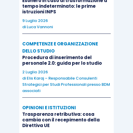
Esonero in caso di trasformazione a
condizioni richieste – cfr.
infra
), rimangono non
tempo indeterminato: le prime
sanzionabili gli eventuali illeciti amministrativi,
istruzioni INPS
contributivi e fiscali relativi al pregresso rapporto
9 Luglio 2026
di lavoro autonomo, ad esclusione di quelli già
di
Luca Vannoni
accertati al momento dell’assunzione.
COMPETENZE E ORGANIZZAZIONE
DELLO STUDIO
Tutto ciò a condizione che:
Procedura di inserimento del
personale 2.0: guida per lo studio
i lavoratori interessati alle assunzioni
2 Luglio 2026
di
Elis Karaj – Responsabile Consulenti
sottoscrivano, con riferimento a tutte le
Strategici per Studi Professionali presso BDM
possibili pretese riguardanti la
associati
qualificazione del pregresso rapporto di
lavoro, atti di conciliazione in una delle
OPINIONI E ISTITUZIONI
Trasparenza retributiva: cosa
sedi di cui all’art.2113, co.4 cod.civ., o
cambia con il recepimento della
davanti alle commissioni di certificazione;
Direttiva UE