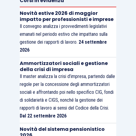
Corsi in evidenza
interpretative e – dopo le modifiche di
Novità estive 2026 di maggior
impronta antielusiva introdotte dalla L.
impatto per professionisti e imprese
n.92/12 – di difficile applicazione;
Il convegno analizza i provvedimenti legislativi
emanati nel periodo estivo che impattano sulla
gestione dei rapporti di lavoro.
24 settembre
dall’altro, si fanno transitare nel campo di
2026
applicazione della disciplina del lavoro
subordinato i rapporti di collaborazione
Ammortizzatori sociali e gestione
della crisi di impresa
personale, continuativa ed
Il master analizza la crisi d’impresa, partendo dalle
eterorganizzata dal committente.
regole per la concessione degli ammortizzatori
Contribuisce all’operazione di attrazione
sociali e affrontando poi nello specifico CIG, fondi
verso il contratto di lavoro subordinato la
di solidarietà e CIGS, nonché la gestione dei
previsione, contenuta all’art.54 del
rapporti di lavoro ai sensi del Codice della Crisi.
decreto, volta a favorire la stabilizzazione
Dal 22 settembre 2026
dei collaboratori coordinati e continuativi
Novità del sistema pensionistico
anche a progetto e dei lavoratori
2026