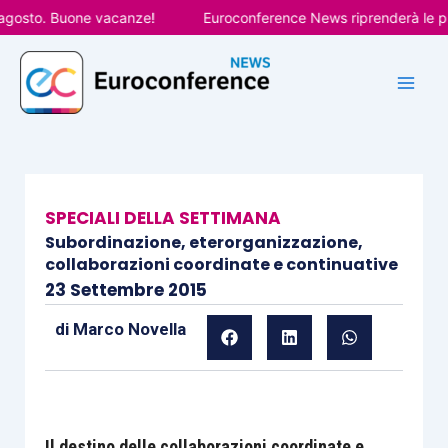
Vai
osto. Buone vacanze!
Euroconference News riprenderà le pubbli
al
contenuto
SPECIALI DELLA SETTIMANA
Subordinazione, eterorganizzazione,
collaborazioni coordinate e continuative
23 Settembre 2015
di
Marco Novella
Il destino delle collaborazioni coordinate e