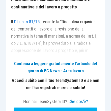
continuative e del lavoro a progetto
Il
D.Lgs. n.81/15
, recante la “Disciplina organica
dei contratti di lavoro e la revisione della
normativa in tema di mansioni, a norma dell’art.1,
co.7 L. n.183/14”, ha provveduto alla radicale
soppressione del lavoro a progetto e, più in
generale, delle collaborazioni coordinate e
Continua a leggere gratuitamente l'articolo del
continuative?
giorno di EC News - Area lavoro
La domanda è del tutto legittima alla luce
Accedi subito con il tuo TeamSystem ID e se non
dell’annuncio del Presidente del Consiglio –
ce l'hai registrati e crealo subito!
formulato sul finire del 2014 – di volere
“cancellare” i co.co.co., i co.co.pro. e tutte le
Non hai TeamSystem ID?
Che cos'è?
collaborazioni che hanno fatto del precariato la