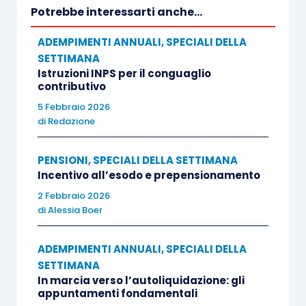
sono abrogate tutte le disposizioni
Potrebbe interessarti anche...
contenute nel D.Lgs. n.276/03 relative al
ADEMPIMENTI ANNUALI
,
SPECIALI DELLA
lavoro a progetto e, in particolare, le
SETTIMANA
disposizioni (artt.61 e 69) che,
Istruzioni INPS per il conguaglio
contributivo
rispettivamente, imponevano la
5 Febbraio 2026
riconduzione dei rapporti i rapporti di
di
Redazione
collaborazione coordinata e continuativa
prevalentemente personale e senza
PENSIONI
,
SPECIALI DELLA SETTIMANA
vincolo di subordinazione, di cui
Incentivo all’esodo e prepensionamento
all’art.409, n.3 c.p.c., a uno o più progetti
2 Febbraio 2026
specifici determinati dal committente e
di
Alessia Boer
gestiti autonomamente dal collaboratore
(art.61), pena la “trasformazione” del
ADEMPIMENTI ANNUALI
,
SPECIALI DELLA
SETTIMANA
rapporto di collaborazione autonoma in
In marcia verso l’autoliquidazione: gli
rapporto di lavoro subordinato a tempo
appuntamenti fondamentali