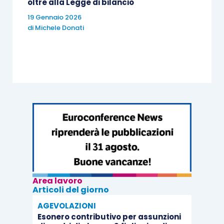
oltre alla Legge di bilancio
svolgimento alla data di entrata in vigore
19 Gennaio 2026
del decreto o anche ai contratti già
di
Michele Donati
stipulati, ma di cui non sia ancora iniziata
l’esecuzione?
Il tenore letterale dell’espressione induce
a ritenere preferibile la prima
interpretazione, con esclusione dunque
dei contratti “conclusi”, ma non ancora “in
atto”;
non essendo stato abrogato l’art.409, n.3
c.p.c. (e, anzi, essendo stata
Area lavoro
espressamente ribadita – a scanso di
Articoli del giorno
equivoci – la sua perdurante vigenza),
AGEVOLAZIONI
resta salva la possibilità di porre in
Esonero contributivo per assunzioni