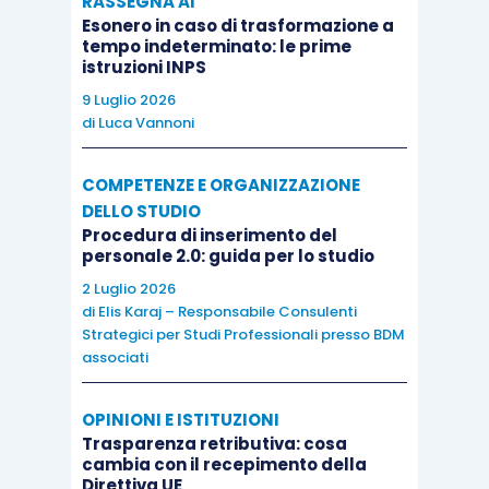
RASSEGNA AI
concetti essenziali per individuare il ruolo del
Esonero in caso di trasformazione a
lavoratore nel contesto organizzativo.
tempo indeterminato: le prime
istruzioni INPS
9 Luglio 2026
Per un quadro completo, inoltre, si debbono
di
Luca Vannoni
portare all’attenzione 2 punti chiariti dall’accordo:
COMPETENZE E ORGANIZZAZIONE
“
ai fini della classificazione nelle categorie
DELLO STUDIO
legali di operaio ed impiegato, si considera
Procedura di inserimento del
personale 2.0: guida per lo studio
la prevalenza di attività manuale o operativa
2 Luglio 2026
nell’esercizio del ruolo, indipendentemente
di
Elis Karaj – Responsabile Consulenti
dal livello di inquadramento
”;
Strategici per Studi Professionali presso BDM
associati
“
per lavoratori direttivi si intendono i
lavoratori con funzioni gerarchiche o dotati
OPINIONI E ISTITUZIONI
di autonomia tecnica organizzativa in
Trasparenza retributiva: cosa
funzione del relativo livello di
cambia con il recepimento della
Direttiva UE
inquadramento
”.