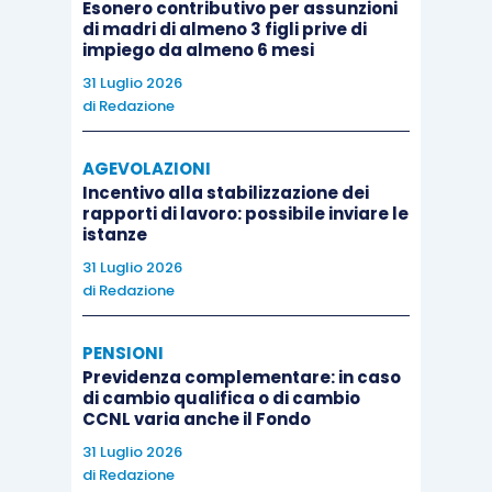
Esonero contributivo per assunzioni
ruoli operativi;
di madri di almeno 3 figli prive di
ruoli tecnico specifici;
impiego da almeno 6 mesi
ruoli specialistici e gestionali;
31 Luglio 2026
ruoli di gestione del cambiamento e
di
Redazione
innovazione.
AGEVOLAZIONI
Incentivo alla stabilizzazione dei
Lo schema di inquadramento odierno diventa
rapporti di lavoro: possibile inviare le
quindi il seguente:
istanze
31 Luglio 2026
di
Redazione
livello D1 –
D.
Ruoli Operativi
livello D2
PENSIONI
Previdenza complementare: in caso
di cambio qualifica o di cambio
livello C1 –
Ruoli Tecnico
CCNL varia anche il Fondo
C.
livello C2 –
Specifici
31 Luglio 2026
livello C3
di
Redazione