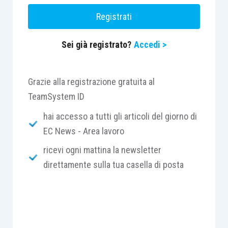
lungo e intenso, caratterizzato anche
Registrati
dall’indizione di scioperi da parte di Fim, Fiom e
Uilm.
Sei già registrato?
Accedi >
Le novità e modifiche introdotte dal nuovo
contratto collettivo riguardano principalmente:
Grazie alla registrazione gratuita al
TeamSystem ID
l’inquadramento professionale;
hai accesso a tutti gli articoli del giorno di
il salario;
EC News - Area lavoro
la previdenza complementare;
ricevi ogni mattina la newsletter
l’assistenza sanitaria integrativa;
direttamente sulla tua casella di posta
gli appalti nei pubblici servizi;
la formazione;
il lavoro agile;
salute e sicurezza;