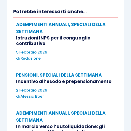
le relazioni sindacali;
le misure per le donne vittime di violenza
Potrebbe interessarti anche...
di genere;
ADEMPIMENTI ANNUALI
,
SPECIALI DELLA
l’apprendistato professionalizzante;
SETTIMANA
la quota contrattuale.
Istruzioni INPS per il conguaglio
contributivo
Si specifica che il precedente Ccnl, con scadenza
5 Febbraio 2026
di
Redazione
31 dicembre 2019, ha operato in regime di
ultrattività dal 1° gennaio 2020 fino alla data del
PENSIONI
,
SPECIALI DELLA SETTIMANA
nuovo accordo.
Incentivo all’esodo e prepensionamento
2 Febbraio 2026
Il nuovo contratto decorre dal 5 febbraio 2021 e
di
Alessia Boer
avrà vigore fino al 30 giugno 2024.
ADEMPIMENTI ANNUALI
,
SPECIALI DELLA
SETTIMANA
Per dovere di precisione, si chiarisce che ad oggi
In marcia verso l’autoliquidazione: gli
è stata raggiunta l’intesa tra le parti, nel breve