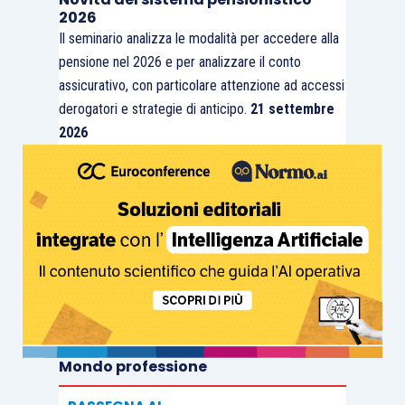
2026
esemplificazioni) i significati di:
Il seminario analizza le modalità per accedere alla
pensione nel 2026 e per analizzare il conto
autonomia-responsabilità
assicurativo, con particolare attenzione ad accessi
gerarchico/funzionale;
derogatori e strategie di anticipo.
21 settembre
competenza tecnica specifica;
2026
competenze trasversali e partecipazione
al miglioramento (novità introdotta dal
nuovo accordo);
polivalenza (novità introdotta dal nuovo
accordo);
polifunzionalità (novità introdotta dal
nuovo accordo);
miglioramento continuo e innovazione
(novità introdotta dal nuovo accordo);
Mondo professione