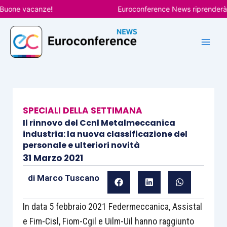
Vai
ne vacanze!
Euroconference News riprenderà le pu
al
contenuto
SPECIALI DELLA SETTIMANA
Il rinnovo del Ccnl Metalmeccanica
industria: la nuova classificazione del
personale e ulteriori novità
31 Marzo 2021
di
Marco Tuscano
In data 5 febbraio 2021 Federmeccanica, Assistal
e Fim-Cisl, Fiom-Cgil e Uilm-Uil hanno raggiunto