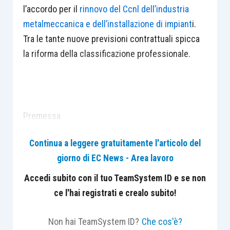
l’accordo per il
rinnovo del Ccnl dell’industria
metalmeccanica e dell’installazione di impiant
i.
Tra le tante nuove previsioni contrattuali spicca
la riforma della classificazione professionale.
Premessa
Il giorno 5 febbraio 2021 è stata raggiunta l’intesa
Continua a leggere gratuitamente l'articolo del
tra le parti coinvolte per il rinnovo del Ccnl per
giorno di EC News - Area lavoro
l’industria metalmeccanica e dell’installazione di
impianti, che coinvolge una platea di circa
Accedi subito con il tuo TeamSystem ID e se non
1.600.000 lavoratori.
ce l'hai registrati e crealo subito!
Il rinnovo arriva dopo un periodo di trattative
Non hai TeamSystem ID?
Che cos'è?