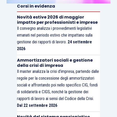
Corsi in evidenza
testo del nuovo accordo risultano piuttosto
dettagliate. È presente, infatti, un c.d. allegato
Novità estive 2026 di maggior
impatto per professionisti e imprese
tecnico, che consente un’agevole identificazione
Il convegno analizza i provvedimenti legislativi
del giusto livello da applicare, anche in relazione
emanati nel periodo estivo che impattano sulla
al grado di autonomia assegnato.
gestione dei rapporti di lavoro.
24 settembre
2026
Peraltro, assume assoluto rilievo il glossario
Ammortizzatori sociali e gestione
previsto dalle parti in sede di accordo. Questo
della crisi di impresa
strumento, da utilizzare in interazione con le
Il master analizza la crisi d’impresa, partendo dalle
esemplificazioni delle figure professionali e con
regole per la concessione degli ammortizzatori
le declaratorie, risulta utile, se non
sociali e affrontando poi nello specifico CIG, fondi
indispensabile, ai fini di una corretta applicazione
di solidarietà e CIGS, nonché la gestione dei
del nuovo sistema.
rapporti di lavoro ai sensi del Codice della Crisi.
Dal 22 settembre 2026
Nel dettaglio, il glossario esplicita (con
Novità del sistema pensionistico