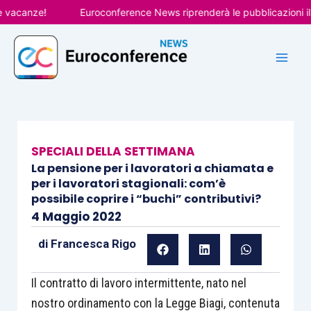
Vai
e!
Euroconference News riprenderà le pubblicazioni il 31 ago
al
contenuto
SPECIALI DELLA SETTIMANA
La pensione per i lavoratori a chiamata e
per i lavoratori stagionali: com’è
possibile coprire i “buchi” contributivi?
4 Maggio 2022
di
Francesca Rigo
Il contratto di lavoro intermittente, nato nel
nostro ordinamento con la Legge Biagi, contenuta