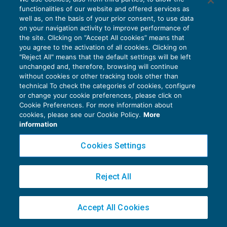
100, Opzione donna, etc.), in quanto le settimane
functionalities of our website and offered services as
di NASpI non devono essere necessarie al
well as, on the basis of your prior consent, to use data
on your navigation activity to improve performance of
raggiungimento del diritto a pensione. Il
the site. Clicking on “Accept All cookies” means that
processo di neutralizzazione, infatti, permette di
you agree to the activation of all cookies. Clicking on
"Reject All" means that the default settings will be left
non considerare le retribuzioni penalizzanti, ma,
unchanged and, therefore, browsing will continue
allo stesso tempo, elimina anche le equivalenti
without cookies or other tracking tools other than
technical To check the categories of cookies, configure
settimane al diritto a pensione.
or change your cookie preferences, please click on
Cookie Preferences. For more information about
cookies, please see our Cookie Policy.
More
Per ovviare a questo problema è necessario aver
information
maturato un numero di settimane utili più elevato
Cookies Settings
rispetto al requisito richiesto ed equivalente al
periodo di NASpI stesso.
Reject All
Accept All Cookies