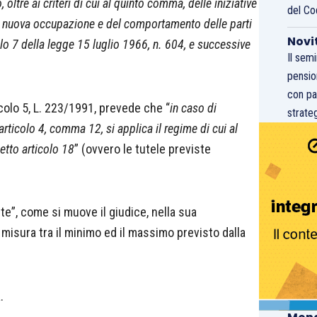
 oltre ai criteri di cui al quinto comma, delle iniziative
del Co
na nuova occupazione e del comportamento delle parti
Novi
colo 7 della legge 15 luglio 1966, n. 604, e successive
Il sem
pensio
con pa
rticolo 5, L. 223/1991, prevede che “
in caso di
strateg
articolo 4, comma 12, si applica il regime di cui al
tto articolo 18
” (ovvero le tutele previste
orte”, come si muove il giudice, nella sua
a misura tra il minimo ed il massimo previsto dalla
.