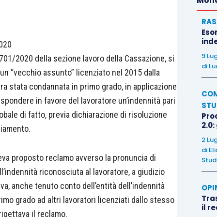
Mond
RAS
Eso
inde
2020
9 Lu
701/2020 della sezione lavoro della Cassazione, si
di
Lu
un “vecchio assunto” licenziato nel 2015 dalla
era stata condannata in primo grado, in applicazione
COM
rispondere in favore del lavoratore un’indennità pari
STU
obale di fatto, previa dichiarazione di risoluzione
Pro
2.0:
nziamento.
2 Lu
di
El
veva proposto reclamo avverso la pronuncia di
Stud
l’indennità riconosciuta al lavoratore, a giudizio
va, anche tenuto conto dell’entità dell’indennità
OPI
Tra
imo grado ad altri lavoratori licenziati dallo stesso
il r
rigettava il reclamo.