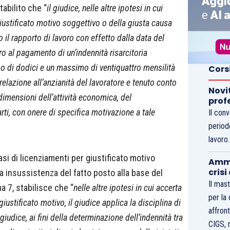
tabilito che “
il giudice, nelle altre ipotesi in cui
giustificato motivo soggettivo o della giusta causa
o il rapporto di lavoro con effetto dalla data del
o al pagamento di un’indennità risarcitoria
 di dodici e un massimo di ventiquattro mensilità
Cors
 relazione all’anzianità del lavoratore e tenuto conto
Novi
dimensioni dell’attività economica, del
prof
ti, con onere di specifica motivazione a tale
Il con
period
lavoro
si di licenziamenti per giustificato motivo
Ammo
crisi
a insussistenza del fatto posto alla base del
Il mast
a 7, stabilisce che “
nelle altre ipotesi in cui accerta
per la
iustificato motivo, il giudice applica la disciplina di
affront
giudice, ai fini della determinazione dell’indennità tra
CIGS, 