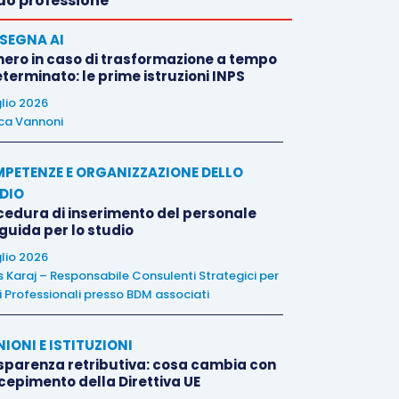
o professione
SEGNA AI
nero in caso di trasformazione a tempo
terminato: le prime istruzioni INPS
glio 2026
ca Vannoni
PETENZE E ORGANIZZAZIONE DELLO
DIO
cedura di inserimento del personale
 guida per lo studio
glio 2026
is Karaj – Responsabile Consulenti Strategici per
i Professionali presso BDM associati
NIONI E ISTITUZIONI
sparenza retributiva: cosa cambia con
ecepimento della Direttiva UE