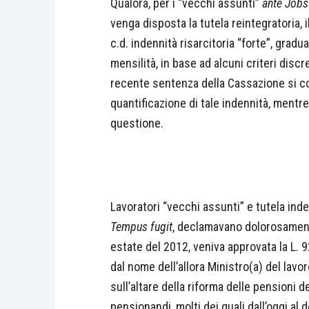
Qualora, per i “vecchi assunti”
ante Jobs
venga disposta la tutela reintegratoria, i
c.d. indennità risarcitoria “forte”, grad
mensilità, in base ad alcuni criteri disc
recente sentenza della Cassazione si con
quantificazione di tale indennità, mentr
questione.
Lavoratori “vecchi assunti” e tutela inde
Tempus fugit
, declamavano dolorosamente 
estate del 2012, veniva approvata la L. 
dal nome dell’allora Ministro(a) del lavo
sull’altare della riforma delle pensioni d
pensionandi, molti dei quali dall’oggi al