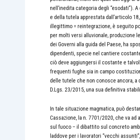
nell’inedita categoria degli “esodati”). A
e della tutela apprestata dall’articolo 18, 
illegittimo = reintegrazione, è seguito po
per molti versi alluvionale, produzione l
dei Governi alla guida del Paese, ha spos
dipendenti, specie nel cantiere costant
ciò deve aggiungersi il costante e talvo
frequenti fughe sia in campo costituzio
delle tutele che non conosce ancora, a q
D.Lgs. 23/2015, una sua definitiva stabili
In tale situazione magmatica, può desta
Cassazione, la n. 7701/2020, che va ad a
sul fuoco – il dibattito sul concreto ambi
laddove per i lavoratori “vecchi assunti”, 