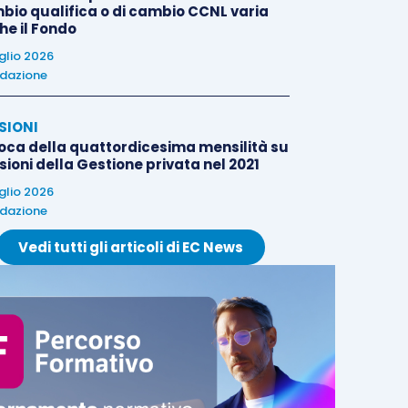
bio qualifica o di cambio CCNL varia
he il Fondo
uglio 2026
dazione
SIONI
oca della quattordicesima mensilità su
ioni della Gestione privata nel 2021
uglio 2026
dazione
Vedi tutti gli articoli di EC News