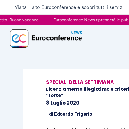
Vai
Visita il sito Euroconference e scopri tutti i servizi
al
contenuto
one vacanze!
Euroconference News riprenderà le pubblicazioni
SPECIALI DELLA SETTIMANA
Licenziamento illegittimo e criteri
“forte”
8 Luglio 2020
di
Edoardo Frigerio