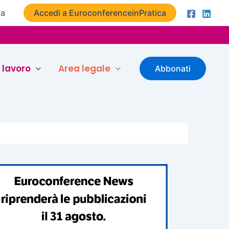
ta
Accedi a EuroconferenceinPratica
 lavoro
Area legale
Abbonati