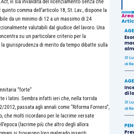
 Act
, vi sia invalidità del licenziamento senza che
l quinto comma dell’articolo 18, St. Lav., dispone la
Area
uabile da un minimo di 12 a un massimo di 24
Artic
rezionalmente valutabili dal giudice del lavoro. Una
AGE
centra su un particolare criterio per la
Eso
madr
e la giurisprudenza di merito da tempo dibatte sulla
alm
31 L
di
Re
AGE
Ince
nnitaria “forte”
di l
i latini. Sembra infatti ieri che, nella torrida
31 L
92/2012, passata agli annali come “Riforma Fornero”,
di
Re
ro, che molti ricordano per le lacrime versate
ell’epoca (lacrime più che altro degli allora
PEN
Pre
 domani si trovarono loro malgrado inseriti