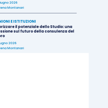
iugno 2026
lena Montanari
NIONI E ISTITUZIONI
rizzare il potenziale dello Studio: una
essione sul futuro della consulenza del
oro
iugno 2026
lena Montanari