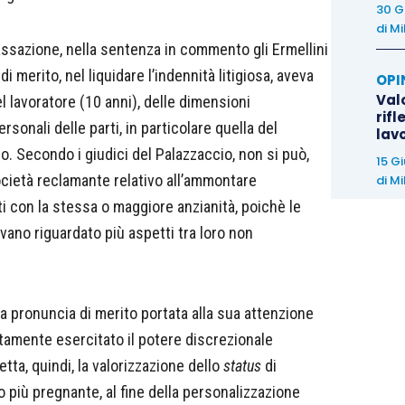
30 G
di
Mi
Cassazione, nella sentenza in commento gli Ermellini
 merito, nel liquidare l’indennità litigiosa, aveva
OPI
Valo
el lavoratore (10 anni), delle dimensioni
rifl
rsonali delle parti, in particolare quella del
lav
o. Secondo i giudici del Palazzaccio, non si può,
15 G
 società reclamante relativo all’ammontare
di
Mi
nti con la stessa o maggiore anzianità, poichè le
vano riguardato più aspetti tra loro non
 la pronuncia di merito portata alla sua attenzione
ttamente esercitato il potere discrezionale
retta, quindi, la valorizzazione dello
status
di
o più pregnante, al fine della personalizzazione