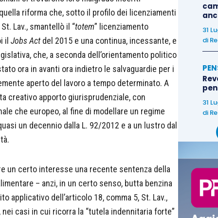
cam
 quella riforma che, sotto il profilo dei licenziamenti
anc
St. Lav., smantellò il “
totem
” licenziamento
31 L
i il
Jobs Act
del 2015 e una continua, incessante, e
di
Re
egislativa, che, a seconda dell’orientamento politico
PEN
tato ora in avanti ora indietro le salvaguardie per i
Rev
emente aperto del lavoro a tempo determinato. A
pens
lta creativo apporto giurisprudenziale, con
31 L
nale che europeo, al fine di modellare un regime
di
Re
uasi un decennio dalla L. 92/2012 e a un lustro dal
tà.
re un certo interesse una recente sentenza della
limentare – anzi, in un certo senso, butta benzina
to applicativo dell’articolo 18, comma 5, St. Lav.,
nei casi in cui ricorra la “tutela indennitaria forte”