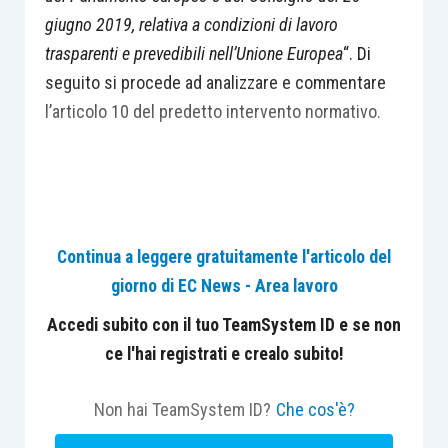
giugno 2019, relativa a condizioni di lavoro
trasparenti e prevedibili nell’Unione Europea
“. Di
seguito si procede ad analizzare e commentare
l’articolo 10 del predetto intervento normativo.
Premessa: l’articolo 10, D.Lgs. 104/2022
Continua a leggere gratuitamente l'articolo del
È stato pubblicato in G.U. il D.Lgs. 104/2022,
giorno di EC News - Area lavoro
recante “
Attuazione della Direttiva (UE) 2019/1152
del Parlamento europeo e del Consiglio del 20
Accedi subito con il tuo TeamSystem ID e se non
giugno 2019, relativa a condizioni di lavoro
ce l'hai registrati e crealo subito!
trasparenti e prevedibili nell’Unione europea
“.
Non hai TeamSystem ID?
Che cos'è?
L’articolo 10 del suddetto Decreto, rubricato