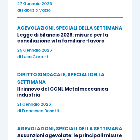
27 Gennaio 2026
di
Fabrizio Vazio
5. Le previsioni del presente articolo non si
applicano ai lavoratori alle dipendenze delle
AGEVOLAZIONI
,
SPECIALI DELLA SETTIMANA
pubbliche amministrazioni, ai lavoratori marittimi e
Legge di bilancio 2026: misure per la
del settore della pesca ed ai lavoratori domestic
i”.
conciliazione vita familiare-lavoro
26 Gennaio 2026
Nel prosieguo, procedendo per singolo comma, si
di
Luca Caratti
analizzerà e commenterà l’intervento normativo
DIRITTO SINDACALE
,
SPECIALI DELLA
in oggetto, che pare, al momento, piuttosto vago
SETTIMANA
e ambiguo.
Il rinnovo del CCNL Metalmeccanica
industria
21 Gennaio 2026
di
Francesco Bosetti
Il comma 1
AGEVOLAZIONI
,
SPECIALI DELLA SETTIMANA
Innanzitutto, preme ravvisare che il comma 1
Assunzioni agevolate: le principali misure