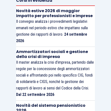
lavoro a tempo parziale verticale, si porrebbe
Corsi in evidenza
comunque il problema di quale sarebbe il corretto
Novità estive 2026 di maggior
metodo di conteggio. A titolo esemplificativo, 6
impatto per professionisti e imprese
mesi di contratto
part-time
in modalità verticale
Il convegno analizza i provvedimenti legislativi
emanati nel periodo estivo che impattano sulla
potrebbero consistere in un periodo ben più
gestione dei rapporti di lavoro.
24 settembre
esiguo di reale prestazione di lavoro, oppure,
2026
ancora, nel caso dei contratti di prestazione
occasionale, la decorrenza dei 6 mesi non è ben
Ammortizzatori sociali e gestione
della crisi di impresa
chiaro da quando potrebbe decorrere (è
Il master analizza la crisi d’impresa, partendo dalle
ipotizzabile, ad esempio, che la stessa possa
regole per la concessione degli ammortizzatori
avere effetto dalla prima denuncia effettuata).
sociali e affrontando poi nello specifico CIG, fondi
di solidarietà e CIGS, nonché la gestione dei
Infine, entrando ancor più nel merito della
rapporti di lavoro ai sensi del Codice della Crisi.
previsione normativa:
Dal 22 settembre 2026
Novità del sistema pensionistico
il riconoscimento
ex lege
della mera
2026