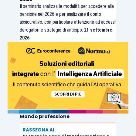
possibilità di porre una domanda appare
Il seminario analizza le modalità per accedere alla
pensione nel 2026 e per analizzare il conto
bizzarro (domanda a cui, del resto, può
assicurativo, con particolare attenzione ad accessi
essere, ovviamente, data una risposta
derogatori e strategie di anticipo.
21 settembre
negativa). Peraltro, le parole “
se
2026
disponibile
” trascritte nella norma
presuppongono implicitamente che il
lavoratore possa essere a conoscenza
delle dinamiche relative alla gestione del
personale aziendale: ipotesi, questa, non
affatto scontata, oltreché non dovuta.
Inoltre, laddove la nuova forma di lavoro
non fosse disponibile, al lavoratore
coinvolto parrebbe essere preclusa la
Mondo professione
possibilità di effettuare la richiesta. Se
così fosse la previsione in analisi
RASSEGNA AI