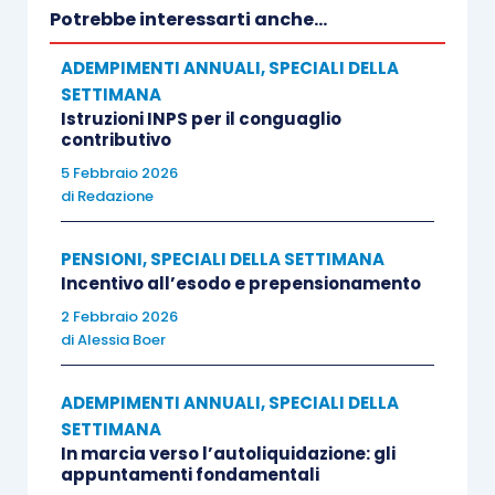
Potrebbe interessarti anche...
3. La facoltà di cui al comma 1 può essere
ADEMPIMENTI ANNUALI
,
SPECIALI DELLA
esercitata a condizione che il lavoratore manifesti
SETTIMANA
per iscritto la propria volontà al datore di lavoro o al
Istruzioni INPS per il conguaglio
contributivo
committente.
5 Febbraio 2026
di
Redazione
4. Entro un mese dalla richiesta del lavoratore il
datore di lavoro o il committente forniscono
PENSIONI
,
SPECIALI DELLA SETTIMANA
risposta scritta motivata. In caso di richiesta
Incentivo all’esodo e prepensionamento
reiterata da parte del lavoratore di analogo
2 Febbraio 2026
contenuto, le persone fisiche in qualità di datori di
di
Alessia Boer
lavoro o le imprese che occupano fino a cinquanta
dipendenti possono rispondere in forma orale
ADEMPIMENTI ANNUALI
,
SPECIALI DELLA
SETTIMANA
qualora la motivazione della risposta rimanga
In marcia verso l’autoliquidazione: gli
invariata rispetto alla precedente.
appuntamenti fondamentali