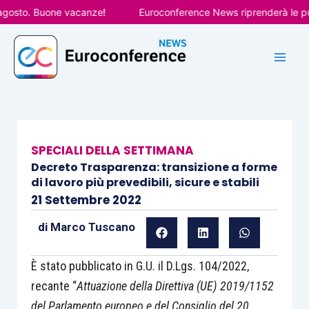
Vai
sto. Buone vacanze!
Euroconference News riprenderà le pubbli
al
contenuto
SPECIALI DELLA SETTIMANA
Decreto Trasparenza: transizione a forme
di lavoro più prevedibili, sicure e stabili
21 Settembre 2022
di
Marco Tuscano
È stato pubblicato in G.U. il D.Lgs. 104/2022,
recante “
Attuazione della Direttiva (UE) 2019/1152
del Parlamento europeo e del Consiglio del 20