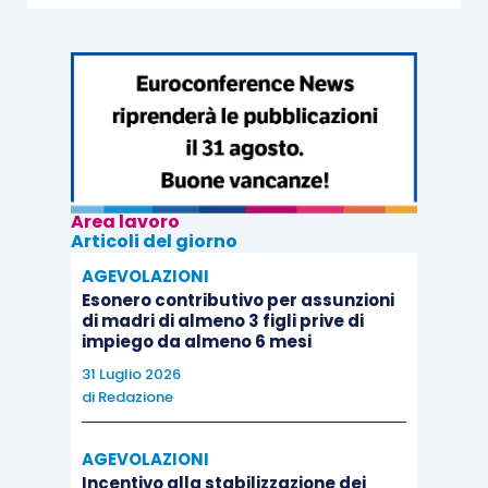
trattazione, si utilizzeranno, oltreché
naturalmente gli appositi riferimenti normativi, le
indicazioni consegnate sul tema dalla prassi
amministrativa, dalla contrattazione collettiva e
dalla giurisprudenza.
Area lavoro
Articoli del giorno
AGEVOLAZIONI
Le fonti normative
Esonero contributivo per assunzioni
di madri di almeno 3 figli prive di
impiego da almeno 6 mesi
Per riflettere circa la possibilità di un cambio
31 Luglio 2026
mansione durante il rapporto in apprendistato, è
di
Redazione
utile prendere a riferimento, prioritariamente, le
seguenti fonti normative:
AGEVOLAZIONI
Incentivo alla stabilizzazione dei