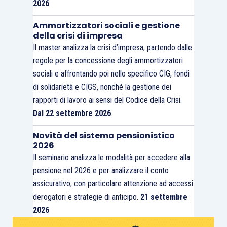
nel dettaglio, per quanto qui d’interesse, si
2026
sancisce che “
Il lavoratore) deve essere adibito alle
Ammortizzatori sociali e gestione
mansioni per le quali è stato assunto o a quelle
della crisi di impresa
corrispondenti all’inquadramento superiore che
Il master analizza la crisi d’impresa, partendo dalle
abbia successivamente acquisito ovvero a mansioni
regole per la concessione degli ammortizzatori
riconducibili allo stesso livello e categoria legale di
sociali e affrontando poi nello specifico CIG, fondi
di solidarietà e CIGS, nonché la gestione dei
inquadramento delle ultime effettivamente svolte. …
rapporti di lavoro ai sensi del Codice della Crisi.
Dal 22 settembre 2026
Il mutamento di mansioni è accompagnato, ove
necessario, dall’assolvimento dell’obbligo formativo,
Novità del sistema pensionistico
2026
il cui mancato adempimento non determina
Il seminario analizza le modalità per accedere alla
comunque la nullità dell’atto di assegnazione delle
pensione nel 2026 e per analizzare il conto
nuove mansioni.
assicurativo, con particolare attenzione ad accessi
derogatori e strategie di anticipo.
21 settembre
Ulteriori ipotesi di assegnazione di mansioni
2026
appartenenti al livello di inquadramento inferiore,