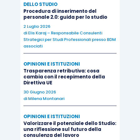
salva diversa volontà del lavoratore, ove la
DELLO STUDIO
Procedura di inserimento del
medesima non abbia avuto luogo per ragioni
personale 2.0: guida per lo studio
sostitutive di altro lavoratore in servizio, dopo il
2 Luglio 2026
periodo fissato dai contratti collettivi o, in
di
Elis Karaj – Responsabile Consulenti
Strategici per Studi Professionali presso BDM
mancanza, dopo sei mesi continuativi
”.
associati
Vi è, poi, da considerare quanto sancito in tema di
OPINIONI E ISTITUZIONI
“trasparenza” dal D.Lgs. 104/2022; il predetto
Trasparenza retributiva: cosa
cambia con il recepimento della
riferimento normativo, infatti, impone al datore di
Direttiva UE
lavoro l’obbligo di “
comunicare a ciascun lavoratore
30 Giugno 2026
in modo chiaro e trasparente
”
[5]
le informazioni
di
Milena Montanari
riguardanti il rapporto di lavoro, ivi compreso,
com’è ovvio, l’aspetto fondamentale relativo alle
OPINIONI E ISTITUZIONI
mansioni.
Valorizzare il potenziale dello Studio:
una riflessione sul futuro della
consulenza del lavoro