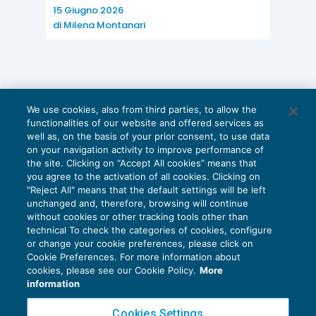
Il combinato disposto dalle norme sopra indicate,
15 Giugno 2026
in buona sostanza, permette di chiarire che
di
Milena Montanari
l’apprendista possa essere adibito a più
mansioni, purché mirate al raggiungimento
dell’obiettivo del contratto in apprendistato, le
quali, preferibilmente, debbono essere
We use cookies, also from third parties, to allow the
functionalities of our website and offered services as
comunicate nella loro totalità
ex ante
, in sede di
well as, on the basis of your prior consent, to use data
sottoscrizione del contratto individuale; resta,
on your navigation activity to improve performance of
the site. Clicking on “Accept All cookies” means that
poi, ferma l’astratta possibilità di una variazione
you agree to the activation of all cookies. Clicking on
delle mansioni, in ossequio, ancora una volta, al
"Reject All" means that the default settings will be left
unchanged and, therefore, browsing will continue
percorso di apprendistato, e comunque nel
without cookies or other tracking tools other than
rispetto delle procedure sancite dall’articolo
technical To check the categories of cookies, configure
or change your cookie preferences, please click on
2103, cod. civ..
Cookie Preferences. For more information about
Privacy Policy
cookies, please see our Cookie Policy.
More
Cookie Policy
information
Euroconference NEWS è una testata registrata al Tribunale di Milano Reg. n. 8556/2026
Cookies Settings