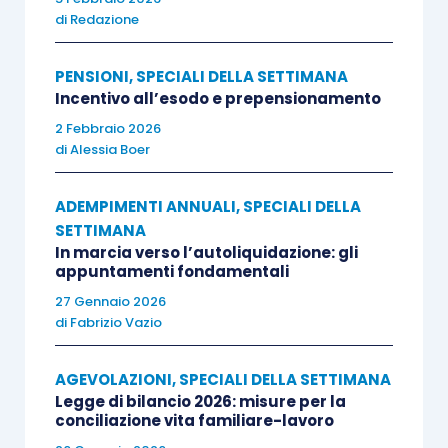
di
Redazione
D.Lgs. 81/2015, il quale è attuato
nell’ottica di raggiungere la qualifica e il
PENSIONI
,
SPECIALI DELLA SETTIMANA
diploma professionale, il diploma di
Incentivo all’esodo e prepensionamento
istruzione secondaria superiore e il
2 Febbraio 2026
certificato di specializzazione tecnica
di
Alessia Boer
superiore;
l’apprendistato professionalizzante,
ex
ADEMPIMENTI ANNUALI
,
SPECIALI DELLA
articolo 44, D.Lgs. 81/2015, che mira a
SETTIMANA
In marcia verso l’autoliquidazione: gli
conseguire la qualificazione
appuntamenti fondamentali
professionale;
27 Gennaio 2026
l’apprendistato di III livello, ai sensi
di
Fabrizio Vazio
dell’articolo 45, D.Lgs. 81/2015, che è
stipulato con l’obiettivo di conseguire
AGEVOLAZIONI
,
SPECIALI DELLA SETTIMANA
Legge di bilancio 2026: misure per la
titoli di studio universitari e dell’alta
conciliazione vita familiare-lavoro
formazione, compresi i dottorati di