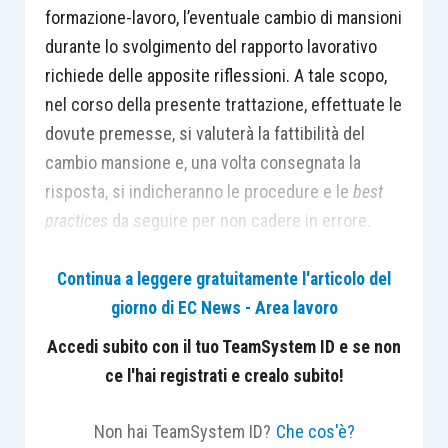
formazione-lavoro, l’eventuale cambio di mansioni
durante lo svolgimento del rapporto lavorativo
richiede delle apposite riflessioni. A tale scopo,
nel corso della presente trattazione, effettuate le
dovute premesse, si valuterà la fattibilità del
cambio mansione e, una volta consegnata la
risposta, si indicheranno le procedure e le
best
practices
da seguire per non cadere in errore.
Continua a leggere gratuitamente l'articolo del
giorno di EC News - Area lavoro
Premessa
Accedi subito con il tuo TeamSystem ID e se non
ce l'hai registrati e crealo subito!
Il contratto di lavoro in apprendistato, di cui agli
articoli 41 ss., D.Lgs. 81/2015, per sua essenza, è
Non hai TeamSystem ID?
Che cos'è?