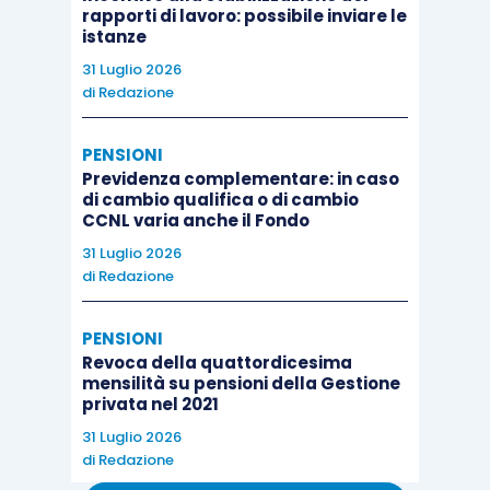
rapporti di lavoro: possibile inviare le
gli articoli 41-47, D.Lgs. 81/2015, così da
istanze
individuare le caratteristiche intrinseche
31 Luglio 2026
dei contratti in analisi;
di
Redazione
l’articolo 2103, cod. civ., riferibile alla
prestazione di lavoro del lavoratore
PENSIONI
Previdenza complementare: in caso
subordinato e, segnatamente, alle
di cambio qualifica o di cambio
mansioni in quel contesto assegnate;
CCNL varia anche il Fondo
il D.Lgs. 104/2022, relativo alle condizioni
31 Luglio 2026
di
Redazione
di lavoro trasparenti e prevedibili.
PENSIONI
Più nel dettaglio, gli articoli 41-47, D.Lgs.
Revoca della quattordicesima
81/2015, disciplinano il contratto di
mensilità su pensioni della Gestione
privata nel 2021
apprendistato, nelle sue diverse declinazioni,
facendo costantemente riferimento alle
31 Luglio 2026
di
Redazione
qualifiche e “
qualificazioni
”, e non, evidentemente,