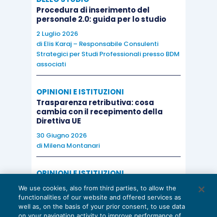
Procedura di inserimento del
personale 2.0: guida per lo studio
2 Luglio 2026
di
Elis Karaj – Responsabile Consulenti
Strategici per Studi Professionali presso BDM
associati
OPINIONI E ISTITUZIONI
Trasparenza retributiva: cosa
cambia con il recepimento della
Direttiva UE
30 Giugno 2026
di
Milena Montanari
OPINIONI E ISTITUZIONI
Valorizzare il potenziale dello Studio:
We use cookies, also from third parties, to allow the
una riflessione sul futuro della
functionalities of our website and offered services as
consulenza del lavoro
well as, on the basis of your prior consent, to use data
on your navigation activity to improve performance of
15 Giugno 2026