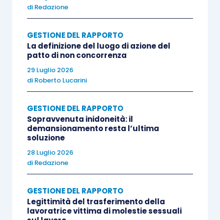
di
Redazione
inammissibile il primo motivo, non cogliendo la
ratio decidendi
, e per il resto lo ha respinto,
GESTIONE DEL RAPPORTO
chiarendo che non si configura un diritto
La definizione del luogo di azione del
soggettivo alla trasformazione, ma sussiste
patto di non concorrenza
l’obbligo, radicato nei canoni di correttezza e
29 Luglio 2026
buona fede (artt. 1175 e 1375, c.c.), di governare
di
Roberto Lucarini
le selezioni interne in modo trasparente, non
arbitrario e motivato, così da consentire il
GESTIONE DEL RAPPORTO
Sopravvenuta inidoneità: il
controllo sull’uso del potere discrezionale anche
demansionamento resta l’ultima
quando il testo negoziale non cristallizzi
soluzione
parametri.
28 Luglio 2026
di
Redazione
L’assenza di esternazione dei criteri, impedendo
GESTIONE DEL RAPPORTO
la verifica dell’imparzialità e dell’uguaglianza di
Legittimità del trasferimento della
trattamento fra dipendenti e rispetto ai nuovi
lavoratrice vittima di molestie sessuali