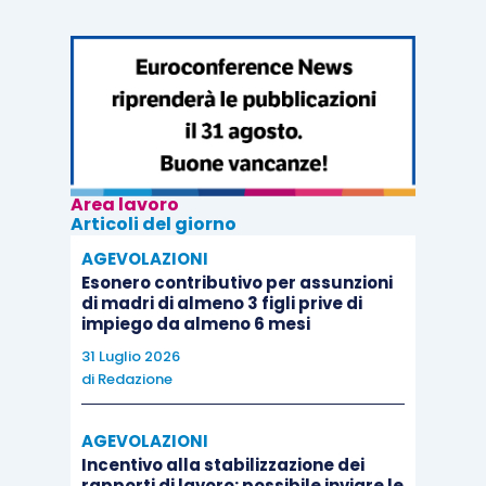
sintetizzabili:
la discrezionalità organizzativa non è
insindacabile nei suoi presupposti formali
e trova limite nei doveri di buona fede e
correttezza;
Area lavoro
l’obbligo di trasparenza e motivazione
Articoli del giorno
nelle scelte comparative tra dipendenti e
AGEVOLAZIONI
rispetto alle assunzioni esterne è parte
Esonero contributivo per assunzioni
di madri di almeno 3 figli prive di
integrante dell’esatto adempimento;
impiego da almeno 6 mesi
la mancata esternazione dei criteri
31 Luglio 2026
integra inadempimento risarcibile;
di
Redazione
il danno da perdita di chance è
riconoscibile e liquidabile anche in via
AGEVOLAZIONI
Incentivo alla stabilizzazione dei
equitativa quando l’entità non sia
rapporti di lavoro: possibile inviare le