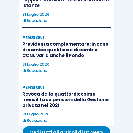
suscettibile di prova puntuale ma sia
istanze
sorretta da un serio grado di probabilità.
31 Luglio 2026
di
Redazione
La massima è a cura dello Studio Ichino-Brugnatelli.
PENSIONI
Previdenza complementare: in caso
di cambio qualifica o di cambio
CCNL varia anche il Fondo
31 Luglio 2026
di
Redazione
PENSIONI
Revoca della quattordicesima
mensilità su pensioni della Gestione
privata nel 2021
31 Luglio 2026
di
Redazione
Vedi tutti gli articoli di EC News