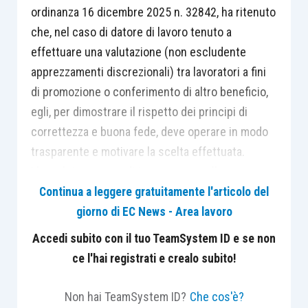
ordinanza 16 dicembre 2025 n. 32842, ha ritenuto
che, nel caso di datore di lavoro tenuto a
effettuare una valutazione (non escludente
apprezzamenti discrezionali) tra lavoratori a fini
di promozione o conferimento di altro beneficio,
egli, per dimostrare il rispetto dei principi di
correttezza e buona fede, deve operare in modo
trasparente e motivare la scelta effettuata.
L’assoluta carenza di trasparenza nelle
procedure di selezione del personale (pur in
Continua a leggere gratuitamente l'articolo del
assenza di una predeterminazione di criteri
giorno di EC News - Area lavoro
concordati con le organizzazioni sindacali)
Accedi subito con il tuo TeamSystem ID e se non
integra la violazione degli obblighi di buona fede e
ce l'hai registrati e crealo subito!
correttezza quali limiti posti dall’ordinamento al
potere, a contenuto discrezionale, di gestione
Non hai TeamSystem ID?
Che cos'è?