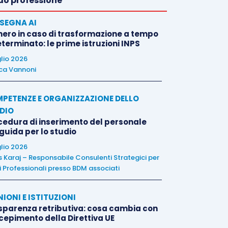
o professione
SEGNA AI
nero in caso di trasformazione a tempo
terminato: le prime istruzioni INPS
glio 2026
ca Vannoni
PETENZE E ORGANIZZAZIONE DELLO
DIO
cedura di inserimento del personale
 guida per lo studio
glio 2026
is Karaj – Responsabile Consulenti Strategici per
i Professionali presso BDM associati
NIONI E ISTITUZIONI
sparenza retributiva: cosa cambia con
ecepimento della Direttiva UE