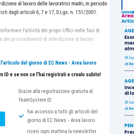
dizione al lavoro delle lavoratrici madri, in periodo
ti dagli articoli 6, 7 e 17, D.Lgs. n. 151/2001.
Area
Artic
niformare l’attività dei propri Uffici nelle fasi di
AGE
Eso
e dei provvedimenti di interdizione al lavoro.
madr
alm
31 L
'articolo del giorno di EC News - Area lavoro
di
Re
ID e se non ce l'hai registrati e crealo subito!
AGE
Ince
Grazie alla registrazione gratuita al
di l
TeamSystem ID
31 L
?
di
Re
hai accesso a tutti gli articoli del
giorno di EC News - Area lavoro
PEN
ricevi ogni mattina la newsletter
Pre