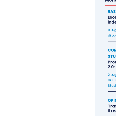
Mond
RAS
Eso
inde
9 Lu
di
Lu
COM
STU
Pro
2.0:
2 Lu
di
El
Stud
OPI
Tra
il r