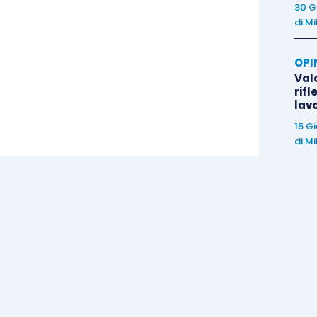
30 G
di
Mi
OPI
Valo
rifl
lav
15 G
di
Mi