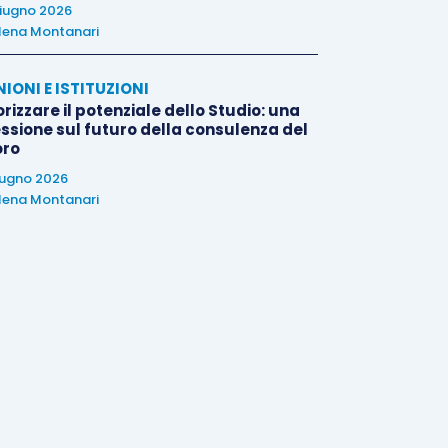
iugno 2026
lena Montanari
NIONI E ISTITUZIONI
rizzare il potenziale dello Studio: una
essione sul futuro della consulenza del
oro
iugno 2026
lena Montanari