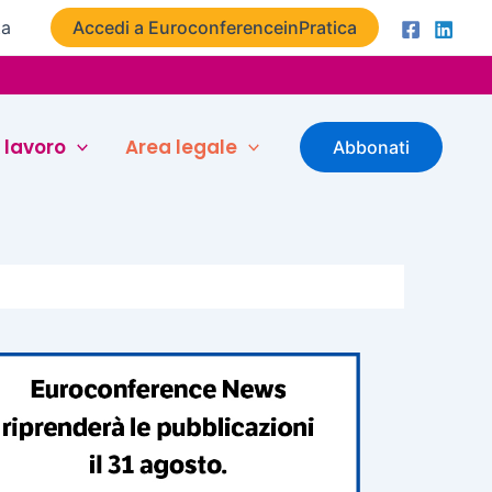
ta
Accedi a EuroconferenceinPratica
 lavoro
Area legale
Abbonati