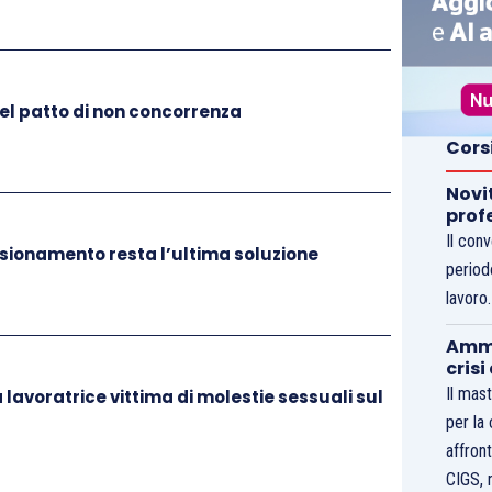
del patto di non concorrenza
Cors
Novi
prof
Il con
sionamento resta l’ultima soluzione
period
lavoro
Ammo
crisi
Il mast
 lavoratrice vittima di molestie sessuali sul
per la
affront
CIGS, 