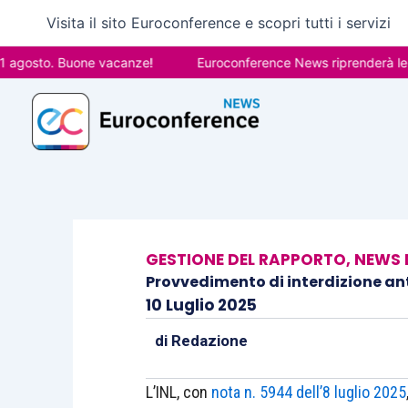
Vai
Visita il sito Euroconference e scopri tutti i servizi
al
contenuto
sto. Buone vacanze!
Euroconference News riprenderà le pubblic
GESTIONE DEL RAPPORTO
,
NEWS 
Provvedimento di interdizione ant
10 Luglio 2025
di
Redazione
L’INL, con
nota n. 5944 dell’8 luglio 2025