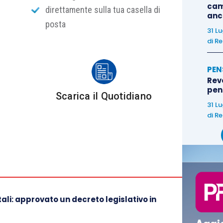
cam
direttamente sulla tua casella di
anc
posta
31 L
di
Re
PEN
Rev
pens
Scarica il Quotidiano
31 L
di
Re
li: approvato un decreto legislativo in