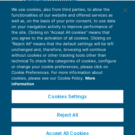
OPINIONI E ISTITUZIONI
Valorizzare il potenziale dello Studio:
We use cookies, also from third parties, to allow the
una riflessione sul futuro della
functionalities of our website and offered services as
consulenza del lavoro
well as, on the basis of your prior consent, to use data
on your navigation activity to improve performance of
15 Giugno 2026
the site. Clicking on “Accept All cookies” means that
di
Milena Montanari
you agree to the activation of all cookies. Clicking on
"Reject All" means that the default settings will be left
unchanged and, therefore, browsing will continue
without cookies or other tracking tools other than
technical To check the categories of cookies, configure
or change your cookie preferences, please click on
Cookie Preferences. For more information about
Privacy Policy
cookies, please see our Cookie Policy.
More
Cookie Policy
information
Euroconference NEWS è una testata registrata al Tribunale di Milano Reg. n. 8556/2026
Cookies Settings
Direttore responsabile Sandro Cerato
Copyright 2016 ©
Gruppo Euroconference S.p.A.
v2.32.1
Reject All
Piazza Luigi Einaudi, 10N01 - 20124 Milano - info@ecnews.it
Capitale Sociale € 300.000,00 i.v. C.F. P.IVA Iscrizione Registro Imprese di Milano
Accept All Cookies
02776120236