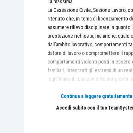
La massima
La Cassazione Civile, Sezione Lavoro, c
ritenuto che, in tema di licenziamento di
assumere rilievo disciplinare in quanto i
prestazione richiesta, ma anche, quale o
dall’ambito lavorativo, comportamenti tali
datore di lavoro o compromettere il rapp
comportamenti violenti posti in essere d
familiari, integranti gli estremi di un
legittimare il licenziamento per giusta 
espressamente la sanzione espulsiva se
dignità della persona.
Continua a leggere gratuitamente l
Accedi subito con il tuo TeamSystem 
Il caso
La Corte di Cassazione è chiamata a esam
contro la decisione della Corte d’Appello 