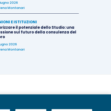
iugno 2026
lena Montanari
NIONI E ISTITUZIONI
rizzare il potenziale dello Studio: una
essione sul futuro della consulenza del
oro
iugno 2026
lena Montanari