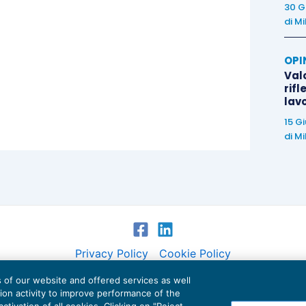
30 G
di
Mi
OPI
Valo
rifl
lav
15 G
di
Mi
Privacy Policy
Cookie Policy
es of our website and offered services as well
Euroconference NEWS è una testata registrata al Tribunale di Milano Reg. n. 8556/2026
tion activity to improve performance of the
Direttore responsabile Sandro Cerato