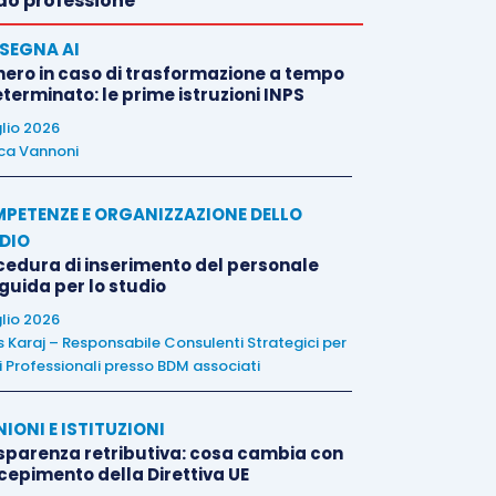
o professione
SEGNA AI
nero in caso di trasformazione a tempo
terminato: le prime istruzioni INPS
glio 2026
ca Vannoni
PETENZE E ORGANIZZAZIONE DELLO
DIO
cedura di inserimento del personale
 guida per lo studio
glio 2026
is Karaj – Responsabile Consulenti Strategici per
i Professionali presso BDM associati
NIONI E ISTITUZIONI
sparenza retributiva: cosa cambia con
ecepimento della Direttiva UE