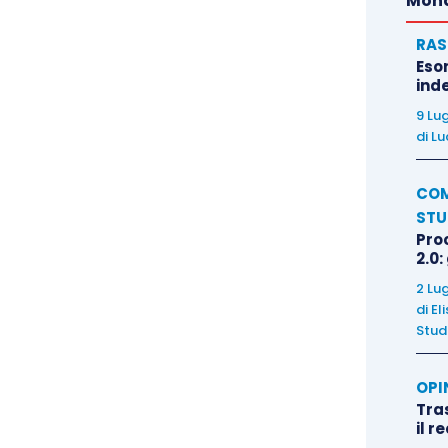
Mond
RAS
Eso
inde
9 Lu
di
Lu
COM
STU
Pro
2.0:
2 Lu
di
El
Stud
OPI
Tra
il r