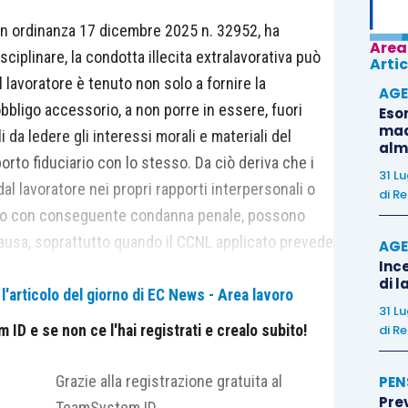
on ordinanza 17 dicembre 2025 n. 32952, ha
Area
sciplinare, la condotta illecita extralavorativa può
Artic
l lavoratore è tenuto non solo a fornire la
AGE
bbligo accessorio, a non porre in essere, fuori
Eso
madr
 da ledere gli interessi morali e materiali del
alm
orto fiduciario con lo stesso. Da ciò deriva che i
31 L
al lavoratore nei propri rapporti interpersonali o
di
Re
 reato con conseguente condanna penale, possono
causa, soprattutto quando il CCNL applicato prevede
AGE
Ince
nza preavviso per comportamenti lesivi della
di l
'articolo del giorno di EC News - Area lavoro
31 L
ID e se non ce l'hai registrati e crealo subito!
di
Re
inare il ricorso di un’azienda di nettezza urbana
Grazie alla registrazione gratuita al
PEN
Pre
di Napoli, che aveva dichiarato illegittimo il
TeamSystem ID