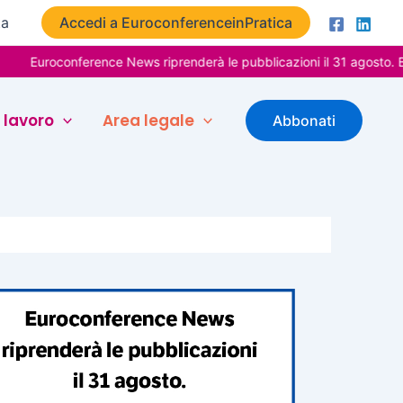
ta
Accedi a EuroconferenceinPratica
roconference News riprenderà le pubblicazioni il 31 agosto. Buone 
 lavoro
Area legale
Abbonati