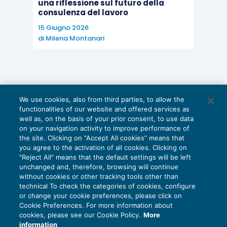
una riflessione sul futuro della
consulenza del lavoro
15 Giugno 2026
di
Milena Montanari
We use cookies, also from third parties, to allow the
functionalities of our website and offered services as
well as, on the basis of your prior consent, to use data
on your navigation activity to improve performance of
the site. Clicking on “Accept All cookies” means that
you agree to the activation of all cookies. Clicking on
"Reject All" means that the default settings will be left
unchanged and, therefore, browsing will continue
without cookies or other tracking tools other than
technical To check the categories of cookies, configure
or change your cookie preferences, please click on
Cookie Preferences. For more information about
Privacy Policy
cookies, please see our Cookie Policy.
More
Cookie Policy
information