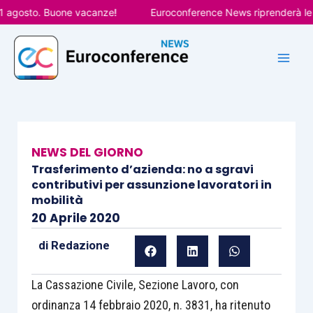
Vai
gosto. Buone vacanze!
Euroconference News riprenderà le pubb
al
contenuto
NEWS DEL GIORNO
Trasferimento d’azienda: no a sgravi
contributivi per assunzione lavoratori in
mobilità
20 Aprile 2020
di
Redazione
La Cassazione Civile, Sezione Lavoro, con
ordinanza 14 febbraio 2020, n. 3831, ha ritenuto