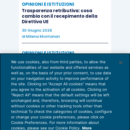
OPINIONI E ISTITUZIONI
Trasparenza retributiva: cosa
cambia con il recepimento della
Direttiva UE
30 Giugno 2026
di
Milena Montanari
OPINIONI E ISTITUZIONI
Valorizzare il potenziale dello Studio:
We use cookies, also from third parties, to allow the
una riflessione sul futuro della
functionalities of our website and offered services as
consulenza del lavoro
well as, on the basis of your prior consent, to use data
on your navigation activity to improve performance of
15 Giugno 2026
the site. Clicking on “Accept All cookies” means that
di
Milena Montanari
you agree to the activation of all cookies. Clicking on
"Reject All" means that the default settings will be left
unchanged and, therefore, browsing will continue
without cookies or other tracking tools other than
technical To check the categories of cookies, configure
or change your cookie preferences, please click on
Cookie Preferences. For more information about
Privacy Policy
cookies, please see our Cookie Policy.
More