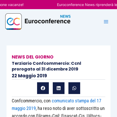
Vai
e vacanze!
Euroconference News riprenderà le pub
al
contenuto
NEWS DEL GIORNO
Terziario Confcommercio: Ccnl
prorogato al 31 dicembre 2019
22 Maggio 2019
Confcommercio, con
comunicato stampa del 17
maggio 2019
, ha reso noto di aver sottoscritto un
accordo con Filcams-Cgil; Fisascat-Cis, Uiltucs-