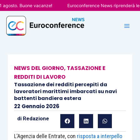
Vai
gosto. Buone vacanze!
Euroconference News riprenderà le pubb
al
contenuto
NEWS DEL GIORNO
,
TASSAZIONE E
REDDITI DI LAVORO
Tassazione dei redditi percepiti da
lavoratori marittimi imbarcati su navi
battenti bandiera estera
22 Gennaio 2026
di
Redazione
L’Agenzia delle Entrate, con
risposta a interpello