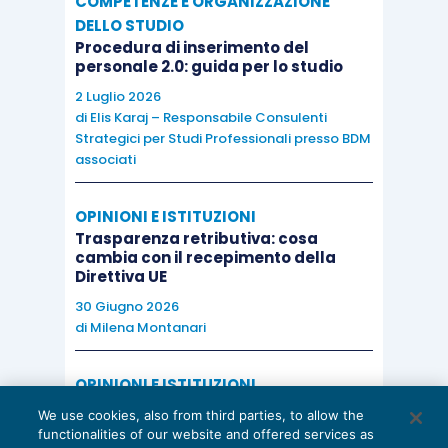
COMPETENZE E ORGANIZZAZIONE
DELLO STUDIO
Procedura di inserimento del
personale 2.0: guida per lo studio
2 Luglio 2026
di
Elis Karaj – Responsabile Consulenti
Strategici per Studi Professionali presso BDM
associati
OPINIONI E ISTITUZIONI
Trasparenza retributiva: cosa
cambia con il recepimento della
Direttiva UE
30 Giugno 2026
di
Milena Montanari
OPINIONI E ISTITUZIONI
Valorizzare il potenziale dello Studio:
We use cookies, also from third parties, to allow the
una riflessione sul futuro della
functionalities of our website and offered services as
consulenza del lavoro