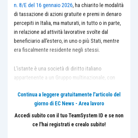
n. 8/E del 16 gennaio 2026
, ha chiarito le modalità
di tassazione di azioni gratuite e premi in denaro
percepiti in Italia, ma maturati, in tutto o in parte,
in relazione ad attività lavorative svolte dal
beneficiario all’estero, in uno o più Stati, mentre
era fiscalmente residente negli stessi.
L’istante è una società di diritto italiano
appartenente a un Gruppo multinazionale, con
casa madre avente sede in Francia. La Casa
Continua a leggere gratuitamente l'articolo del
madre, al fine di coinvolgere i dipendenti nei
giorno di EC News - Area lavoro
progetti e nello sviluppo del Gruppo, ha attuato
piani di incentivazione azionari e monetari,
Accedi subito con il tuo TeamSystem ID e se non
prevedendo l’attribuzione di un compenso in
ce l'hai registrati e crealo subito!
natura (azioni) o in denaro al termine di un