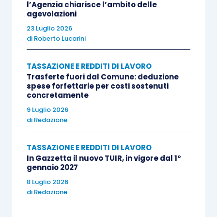
l’Agenzia chiarisce l’ambito delle
l’istante dichiara di provvedere al pagamento di
agevolazioni
tutti i compensi anche nei confronti dei soggetti
23 Luglio 2026
di
Roberto Lucarini
distaccati in Italia:
TASSAZIONE E REDDITI DI LAVORO
nel caso in cui le azioni gratuite siano
Trasferte fuori dal Comune: deduzione
assegnate ai lavoratori che, al momento
spese forfettarie per costi sostenuti
concretamente
della relativa percezione, risultano
9 Luglio 2026
fiscalmente residenti in Italia, il relativo
di
Redazione
valore concorre per l’intero importo alla
formazione del reddito di lavoro
TASSAZIONE E REDDITI DI LAVORO
dipendente e l’istante, in qualità di
In Gazzetta il nuovo TUIR, in vigore dal 1°
gennaio 2027
sostituto d’imposta, dovrà applicare su
tale valore la ritenuta alla fonte di cui
8 Luglio 2026
di
Redazione
all’art. 23, D.P.R. n. 600/1973. In relazione a
tale reddito, il lavoratore fiscalmente