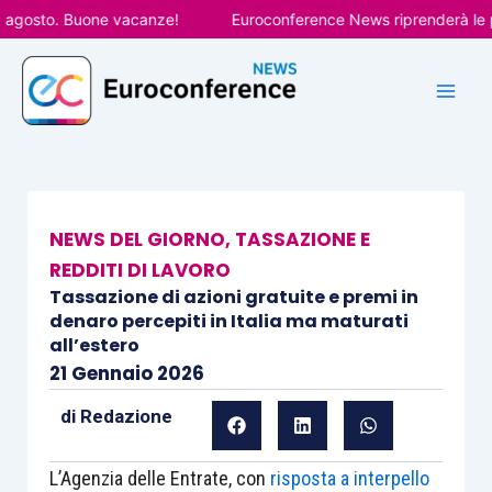
Vai
osto. Buone vacanze!
Euroconference News riprenderà le pubbl
al
contenuto
NEWS DEL GIORNO
,
TASSAZIONE E
REDDITI DI LAVORO
Tassazione di azioni gratuite e premi in
denaro percepiti in Italia ma maturati
all’estero
21 Gennaio 2026
di
Redazione
L’Agenzia delle Entrate, con
risposta a interpello