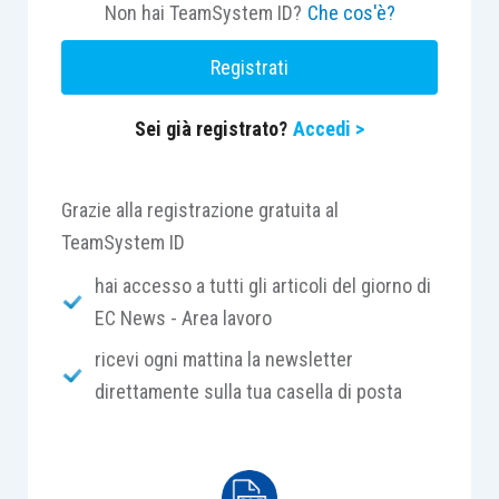
periodo di maturazione e al verificarsi di
Non hai TeamSystem ID?
Che cos'è?
determinate condizioni:
Registrati
piano di incentivazione azionario di lungo
Sei già registrato?
Accedi >
periodo (piano Alfa), che prevede
l’attribuzione, a titolo gratuito, di un certo
numero delle proprie azioni a determinati
Grazie alla registrazione gratuita al
dipendenti della società o delle società
TeamSystem ID
del Gruppo, nonché ad alcuni dirigenti, al
hai accesso a tutti gli articoli del giorno di
termine del periodo quadriennale di
EC News - Area lavoro
maturazione, previa soddisfazione delle
ricevi ogni mattina la newsletter
condizioni di performance previste dal
direttamente sulla tua casella di posta
piano e del mantenimento, fino al termine
del periodo di maturazione, del rapporto
lavorativo con una società del Gruppo. Tra
i beneficiari del piano figurano anche