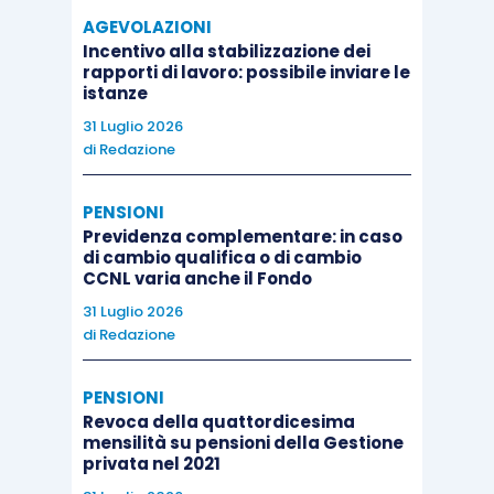
all’art. 23, D.P.R. n. 600/1973.
AGEVOLAZIONI
Incentivo alla stabilizzazione dei
Riguardo, invece, al piano Beta, tenuto conto che
rapporti di lavoro: possibile inviare le
istanze
tali somme non sono corrisposte in relazione al
31 Luglio 2026
rapporto di lavoro intrattenuto con la Società,
di
Redazione
quest’ultima non ha obblighi di sostituzione
d’imposta. Il relativo reddito dev’essere
PENSIONI
assoggettato a tassazione dal lavoratore
Previdenza complementare: in caso
fiscalmente residente in Italia nella propria
di cambio qualifica o di cambio
CCNL varia anche il Fondo
dichiarazione dei redditi, usufruendo del credito
31 Luglio 2026
d’imposta previsto dall’art. 165, TUIR, per le
di
Redazione
eventuali imposte pagate all’estero.
PENSIONI
Revoca della quattordicesima
mensilità su pensioni della Gestione
privata nel 2021