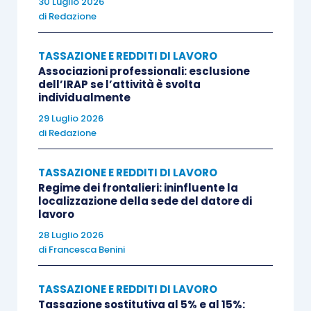
30 Luglio 2026
maturazione annuale e termine di
di
Redazione
versamento entro il 30 aprile dell’anno
successivo. A differenza del piano Alfa,
TASSAZIONE E REDDITI DI LAVORO
questo piano di incentivazione è rivolto
Associazioni professionali: esclusione
dell’IRAP se l’attività è svolta
solo ai dipendenti della Casa madre
individualmente
francese o di società collegate con sede
29 Luglio 2026
in Francia. Pertanto, implicazioni fiscali in
di
Redazione
Italia si pongono in relazione al compenso
«
percepito dai dipendenti che hanno
TASSAZIONE E REDDITI DI LAVORO
Regime dei frontalieri: ininfluente la
lavorato in Francia nell’anno n e che,
localizzazione della sede del datore di
nell’anno del versamento del premio (n+ 1)
lavoro
lavorano in Italia, per il tramite dell’istituto
28 Luglio 2026
del distacco o di un contratto locale con
di
Francesca Benini
l’Istante
».
TASSAZIONE E REDDITI DI LAVORO
Tassazione sostitutiva al 5% e al 15%:
Con riferimento al piano Alfa, premesso che