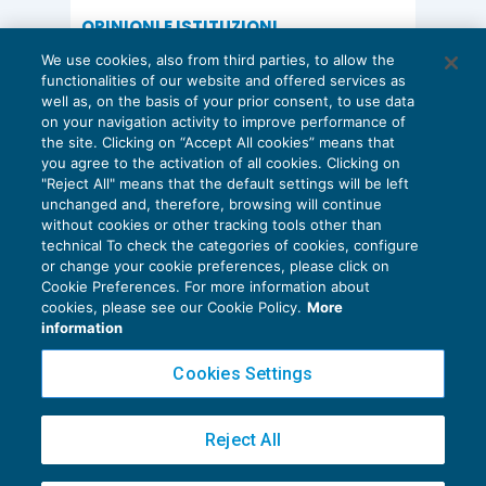
OPINIONI E ISTITUZIONI
Valorizzare il potenziale dello Studio:
We use cookies, also from third parties, to allow the
una riflessione sul futuro della
functionalities of our website and offered services as
consulenza del lavoro
well as, on the basis of your prior consent, to use data
on your navigation activity to improve performance of
15 Giugno 2026
the site. Clicking on “Accept All cookies” means that
di
Milena Montanari
you agree to the activation of all cookies. Clicking on
"Reject All" means that the default settings will be left
unchanged and, therefore, browsing will continue
without cookies or other tracking tools other than
technical To check the categories of cookies, configure
or change your cookie preferences, please click on
Cookie Preferences. For more information about
Privacy Policy
cookies, please see our Cookie Policy.
More
Cookie Policy
information
Euroconference NEWS è una testata registrata al Tribunale di Milano Reg. n. 8556/2026
Cookies Settings
Direttore responsabile Sandro Cerato
Copyright 2016 ©
Gruppo Euroconference S.p.A.
v2.32.4
Reject All
Piazza Luigi Einaudi, 10N01 - 20124 Milano - info@ecnews.it
Capitale Sociale € 300.000,00 i.v. C.F. P.IVA Iscrizione Registro Imprese di Milano