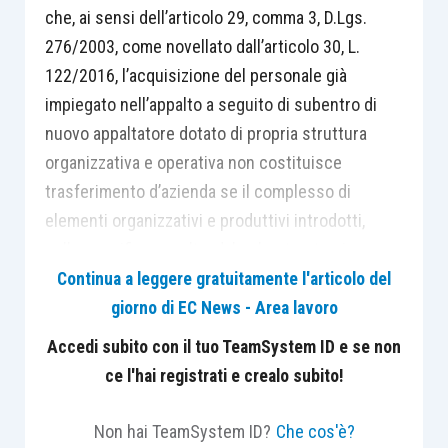
che, ai sensi dell’articolo 29, comma 3, D.Lgs.
276/2003, come novellato dall’articolo 30, L.
122/2016, l’acquisizione del personale già
impiegato nell’appalto a seguito di subentro di
nuovo appaltatore dotato di propria struttura
organizzativa e operativa non costituisce
trasferimento d’azienda se il complesso di
elementi organizzativi e produttivi introdotti,
nello specifico appalto, dal subentrante sia
caratterizzato da profili di tale novità da
Continua a leggere gratuitamente l'articolo del
interrompere il nesso funzionale di
giorno di EC News - Area lavoro
interdipendenza e complementarietà
Accedi subito con il tuo TeamSystem ID e se non
precedentemente sussistente tra i fattori della
ce l'hai registrati e crealo subito!
produzione che consentivano l’esecuzione
dell’appalto.
Non hai TeamSystem ID?
Che cos'è?