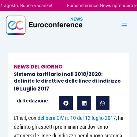
Vai
agosto. Buone vacanze!
Euroconference News riprenderà le pub
al
contenuto
NEWS DEL GIORNO
Sistema tariffario Inail 2018/2020:
definite le direttive delle linee di indirizzo
19 Luglio 2017
di
Redazione
L’Inail, con
delibera CIV n. 10 del 12 luglio 2017
, ha
definito gli aspetti preliminari cui dovranno
attenersi le linee di indirizzo per il nuovo sistema