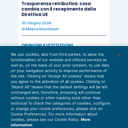
Trasparenza retributiva: cosa
cambia con il recepimento della
Direttiva UE
30 Giugno 2026
di
Milena Montanari
OPINIONI E ISTITUZIONI
Valorizzare il potenziale dello Studio:
We use cookies, also from third parties, to allow the
una riflessione sul futuro della
functionalities of our website and offered services as
consulenza del lavoro
well as, on the basis of your prior consent, to use data
on your navigation activity to improve performance of
15 Giugno 2026
the site. Clicking on “Accept All cookies” means that
di
Milena Montanari
you agree to the activation of all cookies. Clicking on
"Reject All" means that the default settings will be left
unchanged and, therefore, browsing will continue
without cookies or other tracking tools other than
technical To check the categories of cookies, configure
or change your cookie preferences, please click on
Cookie Preferences. For more information about
Privacy Policy
cookies, please see our Cookie Policy.
More
Cookie Policy
information