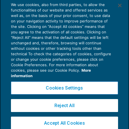
We use cookies, also from third parties, to allow the
functionalities of our website and offered services as
well as, on the basis of your prior consent, to use data
on your navigation activity to improve performance of
the site. Clicking on “Accept All cookies” means that
you agree to the activation of all cookies. Clicking on
"Reject All" means that the default settings will be left
unchanged and, therefore, browsing will continue
without cookies or other tracking tools other than
technical To check the categories of cookies, configure
or change your cookie preferences, please click on
Cookie Preferences. For more information about
Privacy Policy
cookies, please see our Cookie Policy.
More
Cookie Policy
information
Euroconference NEWS è una testata registrata al Tribunale di Milano Reg. n. 8556/2026
Cookies Settings
Direttore responsabile Sandro Cerato
Copyright 2016 ©
Gruppo Euroconference S.p.A.
v2.32.1
Reject All
Piazza Luigi Einaudi, 10N01 - 20124 Milano - info@ecnews.it
Capitale Sociale € 300.000,00 i.v. C.F. P.IVA Iscrizione Registro Imprese di Milano
Accept All Cookies
02776120236