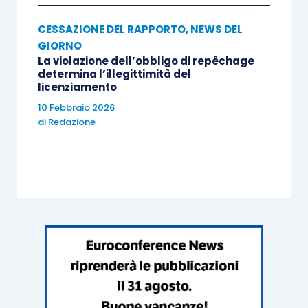
CESSAZIONE DEL RAPPORTO
,
NEWS DEL
Centro Studi Lavoro e Previdenza – Euroconference
GIORNO
La violazione dell’obbligo di repêchage
ti consiglia:
determina l’illegittimità del
licenziamento
10 Febbraio 2026
di
Redazione