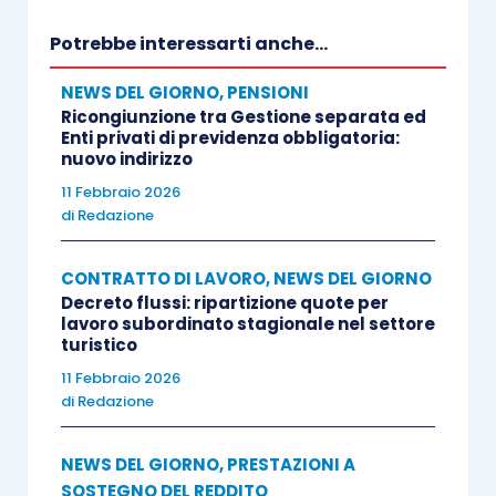
superiore al 20% (articolo 3, comma 2, D.I. 4
Potrebbe interessarti anche...
settembre 2019), nonché di numero e data della
marca da bollo che sarà mantenuta agli atti
NEWS DEL GIORNO
,
PENSIONI
Ricongiunzione tra Gestione separata ed
dall’istante, seguendo il manuale di istruzioni, che
Enti privati di previdenza obbligatoria:
sarà disponibile nel sito istituzionale
nuovo indirizzo
www.lavoro.gov.it
alla pagina
web
dedicata, nella
11 Febbraio 2026
di
Redazione
sezione Temi e Priorità > Ammortizzatori sociali –
sottosezione Focus on > Decontribuzione
CONTRATTO DI LAVORO
,
NEWS DEL GIORNO
contratti di solidarietà industriali, e anche nella
Decreto flussi: ripartizione quote per
sezione “Strumenti e servizi”. Successivamente,
lavoro subordinato stagionale nel settore
turistico
il sistema rilascerà un modulo istanza compilato
11 Febbraio 2026
con i dati dell’impresa e completo di un codice
di
Redazione
comunicazione.
NEWS DEL GIORNO
,
PRESTAZIONI A
Il Ministero precisa che tale procedura sarà
SOSTEGNO DEL REDDITO