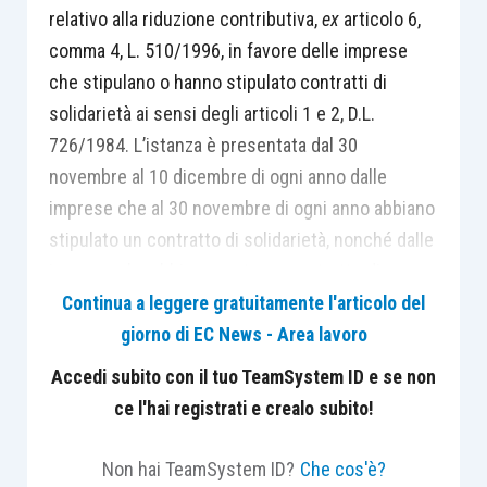
relativo alla riduzione contributiva,
ex
articolo 6,
comma 4, L. 510/1996, in favore delle imprese
che stipulano o hanno stipulato contratti di
solidarietà ai sensi degli articoli 1 e 2, D.L.
726/1984. L’istanza è presentata dal 30
novembre al 10 dicembre di ogni anno dalle
imprese che al 30 novembre di ogni anno abbiano
stipulato un contratto di solidarietà, nonché dalle
imprese che abbiano avuto un contratto di
solidarietà in corso nel secondo semestre
Continua a leggere gratuitamente l'articolo del
dell’anno precedente.
giorno di EC News - Area lavoro
Accedi subito con il tuo TeamSystem ID e se non
Il D.I. prevede l’utilizzo esclusivo dell’applicativo
ce l'hai registrati e crealo subito!
web
“sgravicdsonline”, per cui sono fornite
istruzioni dal Ministero del lavoro con
circolare n.
Non hai TeamSystem ID?
Che cos'è?