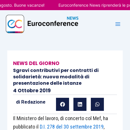
Vai
sto. Buone vacanze!
Euroconference News riprenderà le pubbli
al
contenuto
NEWS DEL GIORNO
Sgravi contributivi per contratti di
solidarietà: nuova modalità di
presentazione delle istanze
4 Ottobre 2019
di
Redazione
Il Ministero del lavoro, di concerto col Mef, ha
pubblicato il
D.I. 278 del 30 settembre 2019
,