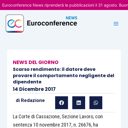
Vai
oconference News riprenderà le pubblicazioni il 31 agosto. Buone v
al
contenuto
NEWS DEL GIORNO
Scarso rendimento: il datore deve
provare il comportamento negligente del
dipendente
14 Dicembre 2017
di
Redazione
La Corte di Cassazione, Sezione Lavoro, con
sentenza 10 novembre 2017, n. 26676, ha