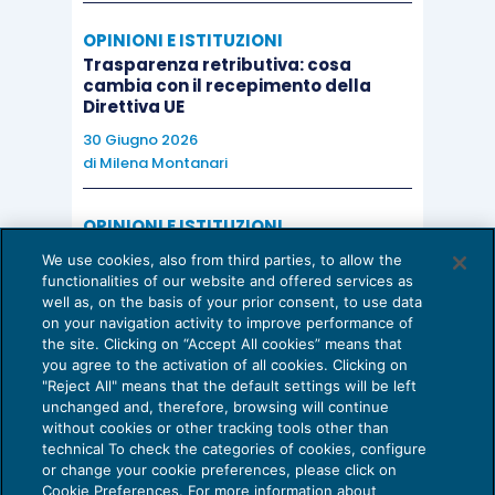
OPINIONI E ISTITUZIONI
Trasparenza retributiva: cosa
cambia con il recepimento della
Direttiva UE
30 Giugno 2026
di
Milena Montanari
OPINIONI E ISTITUZIONI
Valorizzare il potenziale dello Studio:
We use cookies, also from third parties, to allow the
una riflessione sul futuro della
functionalities of our website and offered services as
consulenza del lavoro
well as, on the basis of your prior consent, to use data
on your navigation activity to improve performance of
15 Giugno 2026
the site. Clicking on “Accept All cookies” means that
di
Milena Montanari
you agree to the activation of all cookies. Clicking on
"Reject All" means that the default settings will be left
unchanged and, therefore, browsing will continue
without cookies or other tracking tools other than
technical To check the categories of cookies, configure
or change your cookie preferences, please click on
Cookie Preferences. For more information about