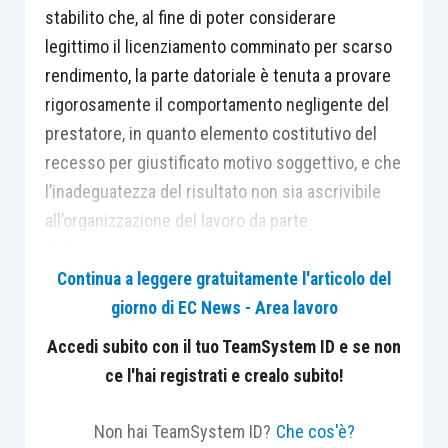
stabilito che, al fine di poter considerare
legittimo il licenziamento comminato per scarso
rendimento, la parte datoriale è tenuta a provare
rigorosamente il comportamento negligente del
prestatore, in quanto elemento costitutivo del
recesso per giustificato motivo soggettivo, e che
l’inadeguatezza del risultato non sia ascrivibile
all’organizzazione del lavoro da parte
dell’imprenditore e a fattori socio-ambientali.
Continua a leggere gratuitamente l'articolo del
giorno di EC News - Area lavoro
Accedi subito con il tuo TeamSystem ID e se non
Centro Studi Lavoro e Previdenza – Euroconference
ce l'hai registrati e crealo subito!
ti consiglia:
Non hai TeamSystem ID?
Che cos'è?