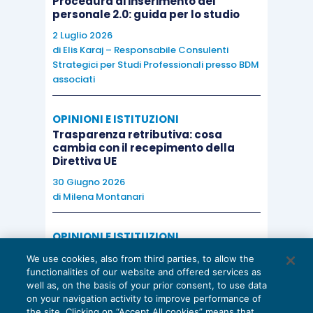
Procedura di inserimento del
personale 2.0: guida per lo studio
2 Luglio 2026
di
Elis Karaj – Responsabile Consulenti
Strategici per Studi Professionali presso BDM
associati
OPINIONI E ISTITUZIONI
Trasparenza retributiva: cosa
cambia con il recepimento della
Direttiva UE
30 Giugno 2026
di
Milena Montanari
OPINIONI E ISTITUZIONI
Valorizzare il potenziale dello Studio:
We use cookies, also from third parties, to allow the
una riflessione sul futuro della
functionalities of our website and offered services as
consulenza del lavoro
well as, on the basis of your prior consent, to use data
on your navigation activity to improve performance of
15 Giugno 2026
the site. Clicking on “Accept All cookies” means that