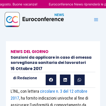
Vai
sto. Buone vacanze!
Euroconference News riprenderà le pubbli
al
contenuto
NEWS DEL GIORNO
Sanzioni da applicare in caso di omessa
sorveglianza sanitaria dei lavoratori
16 Ottobre 2017
di
Redazione
L’INL, con lettera
circolare n. 3 del 12 ottobre
2017
, ha fornito indicazioni univoche al fine di
assicurare l’uniformità di comportamento da