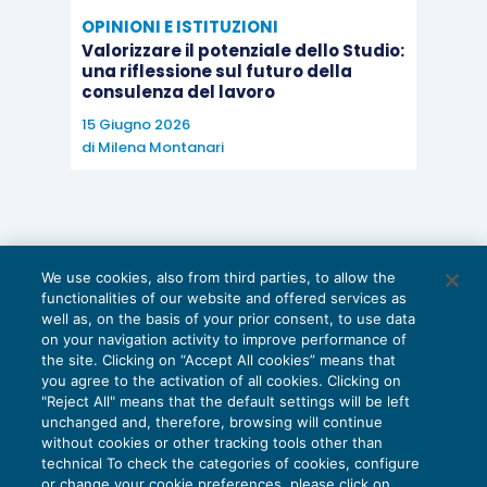
OPINIONI E ISTITUZIONI
Valorizzare il potenziale dello Studio:
una riflessione sul futuro della
consulenza del lavoro
15 Giugno 2026
di
Milena Montanari
We use cookies, also from third parties, to allow the
functionalities of our website and offered services as
well as, on the basis of your prior consent, to use data
on your navigation activity to improve performance of
the site. Clicking on “Accept All cookies” means that
you agree to the activation of all cookies. Clicking on
"Reject All" means that the default settings will be left
unchanged and, therefore, browsing will continue
without cookies or other tracking tools other than
technical To check the categories of cookies, configure
or change your cookie preferences, please click on