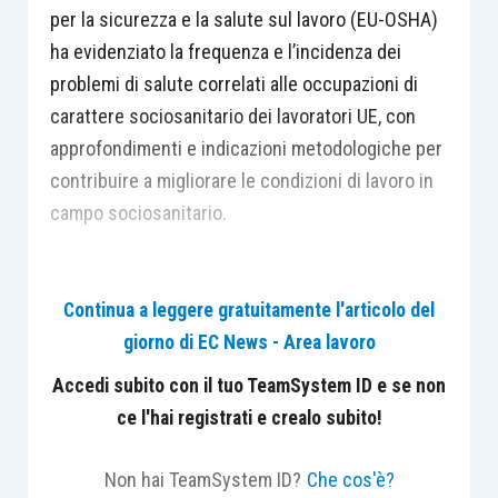
per la sicurezza e la salute sul lavoro (EU-OSHA)
ha evidenziato la frequenza e l’incidenza dei
problemi di salute correlati alle occupazioni di
carattere sociosanitario dei lavoratori UE, con
approfondimenti e indicazioni metodologiche per
contribuire a migliorare le condizioni di lavoro in
campo sociosanitario.
In particolare, emerge una questione legata alle
Continua a leggere gratuitamente l'articolo del
lavoratrici: poiché la forza lavoro del settore
giorno di EC News - Area lavoro
sociosanitario è prevalentemente femminile,
sono principalmente le lavoratrici a presentare
Accedi subito con il tuo TeamSystem ID e se non
condizioni di salute fisica e mentale più precarie
ce l'hai registrati e crealo subito!
della media, con particolare riferimento alla
prevalenza di patologie muscoloscheletriche
Non hai TeamSystem ID?
Che cos'è?