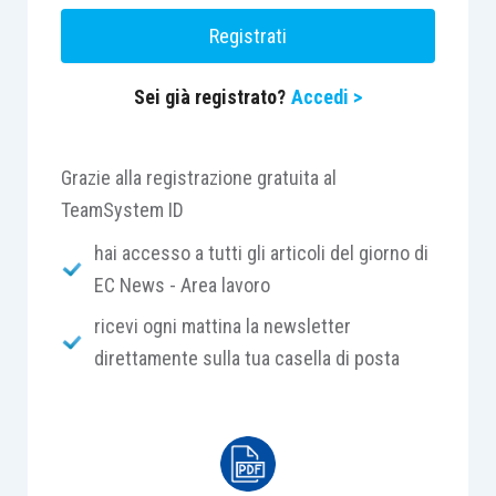
rispetto agli uomini. Le lavoratrici hanno riferito
Registrati
non solo una peggiore salute fisica e mentale
autopercepita, ma anche un maggior numero di
Sei già registrato?
Accedi >
limitazioni nelle loro attività quotidiane a causa di
problemi di salute e livelli più elevati di assenza
dal lavoro per motivi di salute.
Grazie alla registrazione gratuita al
TeamSystem ID
hai accesso a tutti gli articoli del giorno di
EC News - Area lavoro
ricevi ogni mattina la newsletter
direttamente sulla tua casella di posta