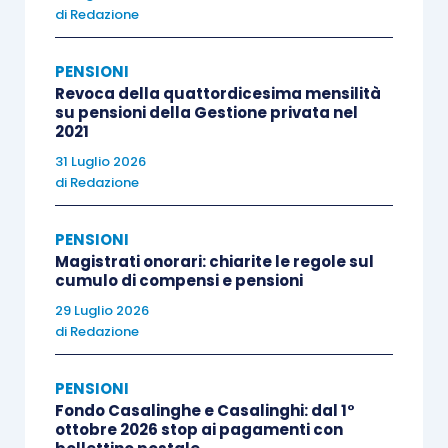
di
Redazione
tenga conto degli effetti prodotti dalla
disposizione in esame, nel regolare la
PENSIONI
portata di eventuali successive misure
Revoca della quattordicesima mensilità
incidenti sull’indicizzazione dei
su pensioni della Gestione privata nel
2021
trattamenti pensionistici,
31 Luglio 2026
il regime ordinario di perequazione
di
Redazione
automatica delle pensioni venga
interessato con estrema prudenza da
PENSIONI
cambiamenti improvvisi, incidenti in
Magistrati onorari: chiarite le regole sul
senso negativo sui comportamenti di
cumulo di compensi e pensioni
spesa delle famiglie;
29 Luglio 2026
di
Redazione
adotti un approccio diversamente
calibrato rispetto ai pensionati soggetti al
PENSIONI
sistema contributivo, quest’ultimo
Fondo Casalinghe e Casalinghi: dal 1°
caratterizzato dalla tendenziale
ottobre 2026 stop ai pagamenti con