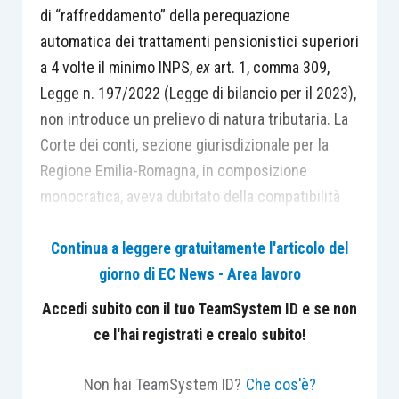
di “raffreddamento” della perequazione
automatica dei trattamenti pensionistici superiori
a 4 volte il minimo INPS,
ex
art. 1, comma 309,
Legge n. 197/2022 (Legge di bilancio per il 2023),
non introduce un prelievo di natura tributaria. La
Corte dei conti, sezione giurisdizionale per la
Regione Emilia-Romagna, in composizione
monocratica, aveva dubitato della compatibilità
della disposizione censurata con i principi di
eguaglianza tributaria, ragionevolezza e
Continua a leggere gratuitamente l'articolo del
temporaneità, di cui agli artt. 3 e 53, Costituzione.
giorno di EC News - Area lavoro
Accedi subito con il tuo TeamSystem ID e se non
La Corte Costituzionale ha rilevato che la
ce l'hai registrati e crealo subito!
rivalutazione comunque accordata dalla
disposizione censurata non configura una
Non hai TeamSystem ID?
Che cos'è?