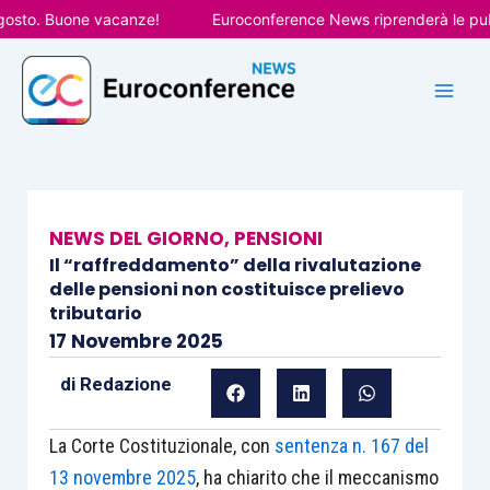
Vai
to. Buone vacanze!
Euroconference News riprenderà le pubblic
al
contenuto
NEWS DEL GIORNO
,
PENSIONI
Il “raffreddamento” della rivalutazione
delle pensioni non costituisce prelievo
tributario
17 Novembre 2025
di
Redazione
La Corte Costituzionale, con
sentenza n. 167 del
13 novembre 2025
, ha chiarito che il meccanismo