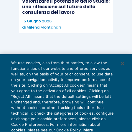
Valorizzare il potenziale dello Studio:
una riflessione sul futuro della
consulenza del lavoro
15 Giugno 2026
di
Milena Montanari
We use cookies, also from third parties, to allow the
functionalities of our website and offered services as
well as, on the basis of your prior consent, to use data
on your navigation activity to improve performance of
the site. Clicking on “Accept All cookies” means that
you agree to the activation of all cookies. Clicking on
"Reject All" means that the default settings will be left
unchanged and, therefore, browsing will continue
without cookies or other tracking tools other than
technical To check the categories of cookies, configure
or change your cookie preferences, please click on
Cookie Preferences. For more information about
Privacy Policy
cookies, please see our Cookie Policy.
More