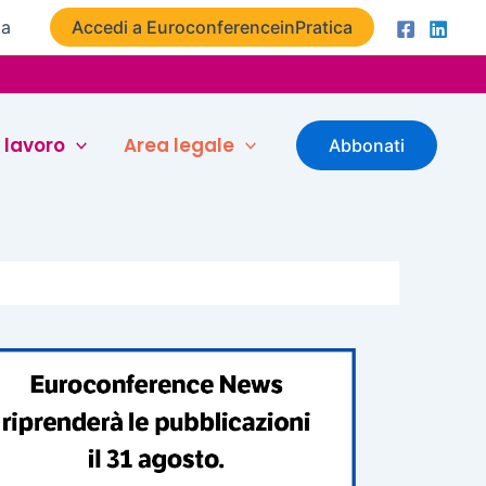
ta
Accedi a EuroconferenceinPratica
 lavoro
Area legale
Abbonati