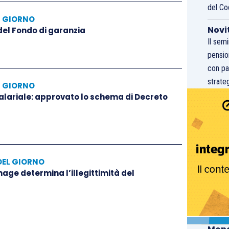
del Co
L GIORNO
Novi
 del Fondo di garanzia
Il sem
pensio
con pa
strateg
L GIORNO
salariale: approvato lo schema di Decreto
DEL GIORNO
hage determina l’illegittimità del