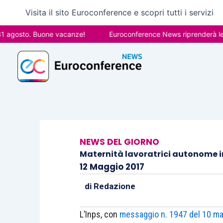
Vai
Visita il sito Euroconference e scopri tutti i servizi
al
contenuto
sto. Buone vacanze!
Euroconference News riprenderà le pubbli
NEWS DEL GIORNO
Maternità lavoratrici autonome i
12 Maggio 2017
di
Redazione
L’Inps, con
messaggio n. 1947 del 10 m