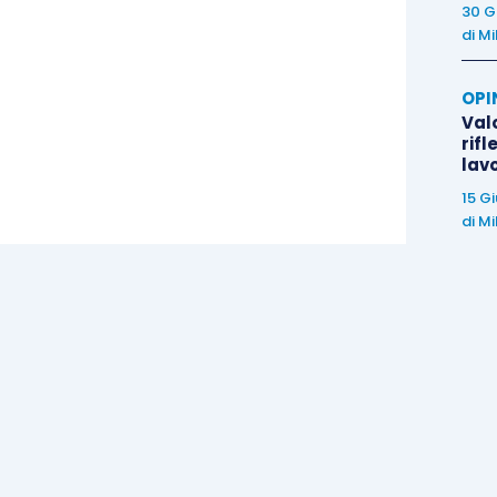
30 G
di
Mi
OPI
Valo
rifl
lav
15 G
di
Mi