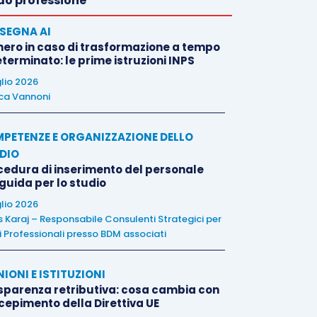
o professione
SEGNA AI
nero in caso di trasformazione a tempo
terminato: le prime istruzioni INPS
glio 2026
ca Vannoni
PETENZE E ORGANIZZAZIONE DELLO
DIO
cedura di inserimento del personale
 guida per lo studio
glio 2026
is Karaj – Responsabile Consulenti Strategici per
i Professionali presso BDM associati
NIONI E ISTITUZIONI
sparenza retributiva: cosa cambia con
ecepimento della Direttiva UE