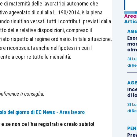
ione di maternità delle lavoratrici autonome che
vo agevolato di cui alla L. 190/2014, è la piena
Area
do risultino versati tutti i contributi previsti dalla
Artic
tto delle relative disposizioni, compreso il
AGE
Eso
iato rispetto al regime ordinario. In tale situazione,
madr
e riconosciuta anche nell’ipotesi in cui il
alm
ente a coprire tutte le mensilità.
31 L
di
Re
AGE
Ince
nference ti consiglia:
di l
31 L
di
Re
olo del giorno di EC News - Area lavoro
 se non ce l'hai registrati e crealo subito!
PEN
Pre