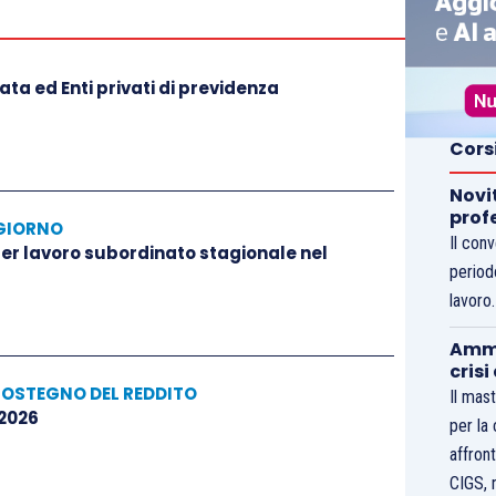
ta ed Enti privati di previdenza
Cors
Novi
prof
GIORNO
Il con
 per lavoro subordinato stagionale nel
period
lavoro
Ammo
crisi
SOSTEGNO DEL REDDITO
Il mast
 2026
per la
affront
CIGS, 