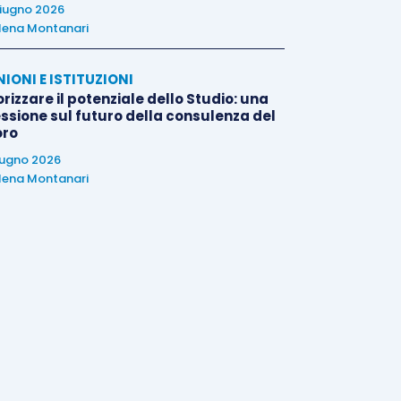
iugno 2026
lena Montanari
NIONI E ISTITUZIONI
rizzare il potenziale dello Studio: una
essione sul futuro della consulenza del
oro
iugno 2026
lena Montanari