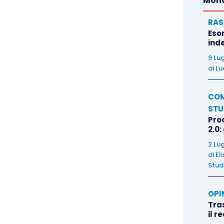
Mond
RAS
Eso
inde
9 Lu
di
Lu
COM
STU
Pro
2.0:
2 Lu
di
El
Stud
OPI
Tra
il r