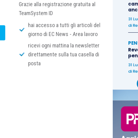
cam
Grazie alla registrazione gratuita al
anc
TeamSystem ID
31 L
hai accesso a tutti gli articoli del
di
Re
giorno di EC News - Area lavoro
PEN
ricevi ogni mattina la newsletter
Rev
direttamente sulla tua casella di
pens
posta
31 L
di
Re