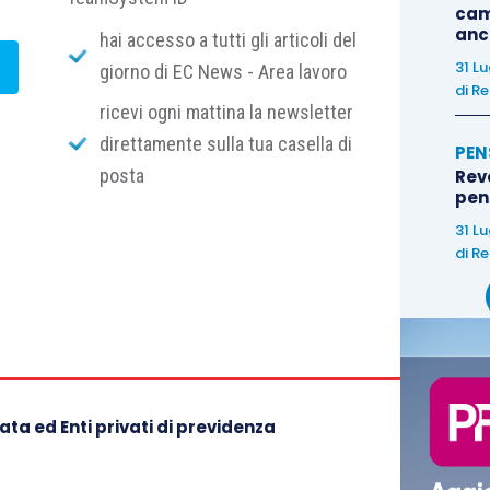
?
cam
anc
hai accesso a tutti gli articoli del
31 L
giorno di EC News - Area lavoro
di
Re
ricevi ogni mattina la newsletter
direttamente sulla tua casella di
PEN
posta
Rev
pens
31 L
di
Re
ta ed Enti privati di previdenza