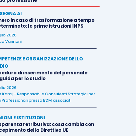
o professione
SEGNA AI
nero in caso di trasformazione a tempo
terminato: le prime istruzioni INPS
glio 2026
ca Vannoni
PETENZE E ORGANIZZAZIONE DELLO
DIO
cedura di inserimento del personale
 guida per lo studio
glio 2026
is Karaj – Responsabile Consulenti Strategici per
i Professionali presso BDM associati
NIONI E ISTITUZIONI
sparenza retributiva: cosa cambia con
ecepimento della Direttiva UE