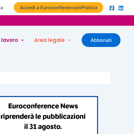
ta
Accedi a EuroconferenceinPratica
 lavoro
Area legale
Abbonati