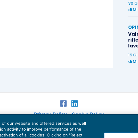
30 G
di
Mi
OPI
Valo
rifl
lav
15 G
di
Mi
Privacy Policy
Cookie Policy
es of our website and offered services as well
Euroconference NEWS è una testata registrata al Tribunale di Milano Reg. n. 8556/2026
tion activity to improve performance of the
Direttore responsabile Sandro Cerato
ctivation of all cookies. Clicking on "Reject