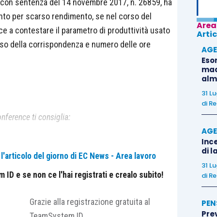
, con sentenza del 14 novembre 2017, n. 26859, ha
ento per scarso rendimento, se nel corso del
Area
sce a contestare il parametro di produttività usato
Artic
peso della corrispondenza e numero delle ore
AGE
Eso
madr
alm
31 L
di
Re
nference ti consiglia:
AGE
Ince
di l
'articolo del giorno di EC News - Area lavoro
31 L
ID e se non ce l'hai registrati e crealo subito!
di
Re
Grazie alla registrazione gratuita al
PEN
Pre
TeamSystem ID