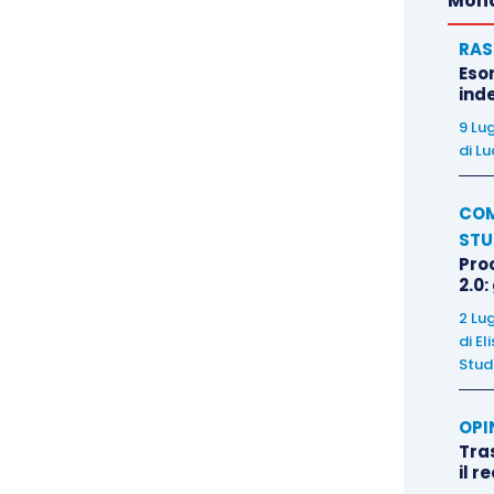
Mond
RAS
Eso
inde
9 Lu
di
Lu
COM
STU
Pro
2.0:
2 Lu
di
El
Stud
OPI
Tra
il r