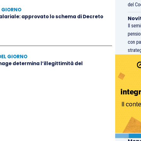
del Co
L GIORNO
salariale: approvato lo schema di Decreto
Novi
Il sem
pensio
con pa
strateg
DEL GIORNO
hage determina l’illegittimità del