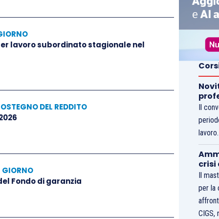
GIORNO
 per lavoro subordinato stagionale nel
Cors
Novi
prof
SOSTEGNO DEL REDDITO
Il con
 2026
period
lavoro
Ammo
crisi
L GIORNO
Il mast
 del Fondo di garanzia
per la
affront
CIGS, 