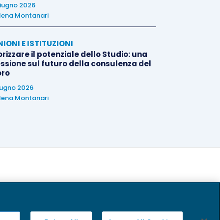
iugno 2026
lena Montanari
NIONI E ISTITUZIONI
rizzare il potenziale dello Studio: una
essione sul futuro della consulenza del
oro
iugno 2026
lena Montanari