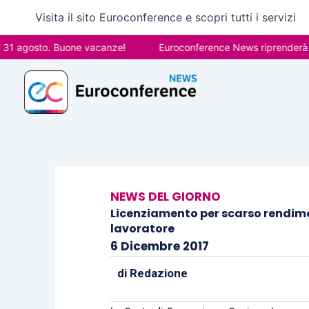
Vai
Visita il sito Euroconference e scopri tutti i servizi
al
contenuto
gosto. Buone vacanze!
Euroconference News riprenderà le pubb
NEWS DEL GIORNO
Licenziamento per scarso rendimen
lavoratore
6 Dicembre 2017
di
Redazione