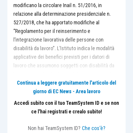
modificano la circolare Inail n. 51/2016, in
relazione alla determinazione presidenziale n.
527/2018, che ha apportato modifiche al
“Regolamento per il reinserimento e
l’integrazione lavorativa delle persone con
disabilità da lavoro”. L’Istituto indica le modalità
applicative dei benefici previsti per i datori di
lavoro che assumono soggetti con disabilità da
lavoro e ricorda che è possibile ottenere sia il
rimborso delle spese sostenute per
Continua a leggere gratuitamente l'articolo del
l’adeguamento dei posti di lavoro e l’abbattimento
giorno di EC News - Area lavoro
delle barriere architettoniche sia il rimborso
Accedi subito con il tuo TeamSystem ID e se non
parziale delle retribuzioni erogate nel corso del
ce l'hai registrati e crealo subito!
primo anno di lavoro.
Non hai TeamSystem ID?
Che cos'è?