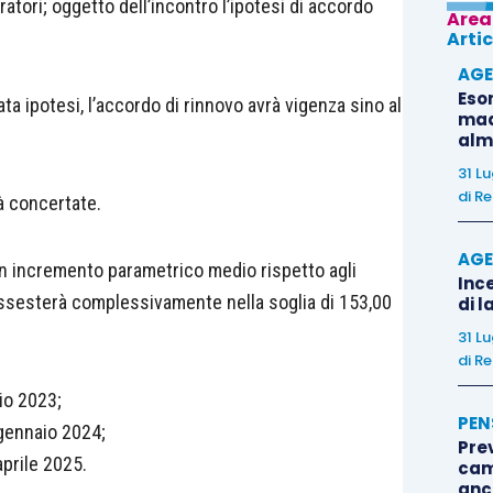
atori; oggetto dell’incontro l’ipotesi di accordo
Area
Artic
AGE
Eso
 ipotesi, l’accordo di rinnovo avrà vigenza sino al
madr
alm
31 L
di
Re
tà concertate.
AGE
n incremento parametrico medio rispetto agli
Ince
 assesterà complessivamente nella soglia di 153,00
di l
31 L
di
Re
io 2023;
PEN
 gennaio 2024;
Pre
aprile 2025.
cam
anc