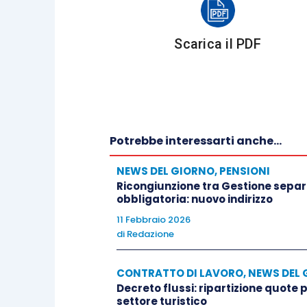
Scarica il PDF
Potrebbe interessarti anche...
NEWS DEL GIORNO
,
PENSIONI
Ricongiunzione tra Gestione separa
obbligatoria: nuovo indirizzo
11 Febbraio 2026
di
Redazione
CONTRATTO DI LAVORO
,
NEWS DEL 
Decreto flussi: ripartizione quote
settore turistico