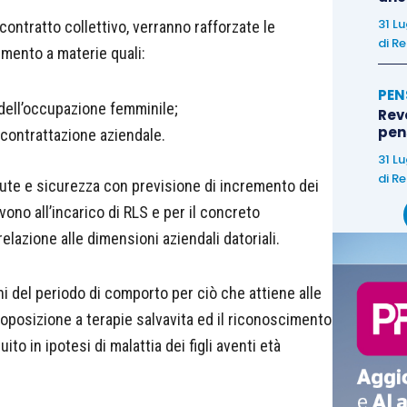
31 L
 contratto collettivo, verranno rafforzate le
di
Re
rimento a materie quali:
PEN
dell’occupazione femminile;
Rev
pens
 contrattazione aziendale.
31 L
di
Re
lute e sicurezza con previsione di incremento dei
ono all’incarico di RLS e per il concreto
elazione alle dimensioni aziendali datoriali.
i del periodo di comporto per ciò che attiene alle
oposizione a terapie salvavita ed il riconoscimento
ito in ipotesi di malattia dei figli aventi età