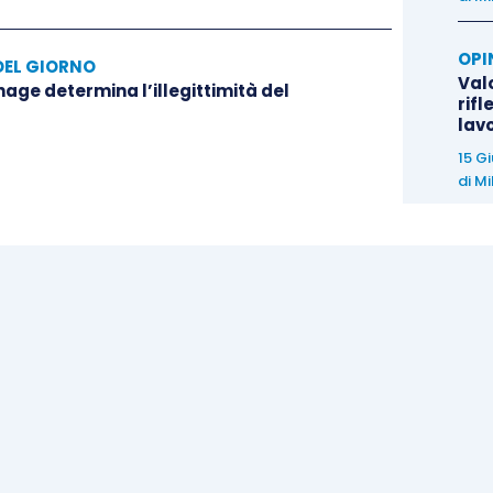
OPI
DEL GIORNO
Valo
hage determina l’illegittimità del
rifl
lav
15 G
di
Mi