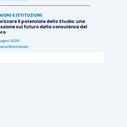
NIONI E ISTITUZIONI
rizzare il potenziale dello Studio: una
essione sul futuro della consulenza del
oro
iugno 2026
lena Montanari