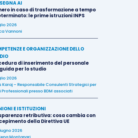
SEGNA AI
nero in caso di trasformazione a tempo
terminato: le prime istruzioni INPS
glio 2026
ca Vannoni
PETENZE E ORGANIZZAZIONE DELLO
DIO
cedura di inserimento del personale
 guida per lo studio
glio 2026
is Karaj – Responsabile Consulenti Strategici per
i Professionali presso BDM associati
NIONI E ISTITUZIONI
sparenza retributiva: cosa cambia con
ecepimento della Direttiva UE
iugno 2026
lena Montanari