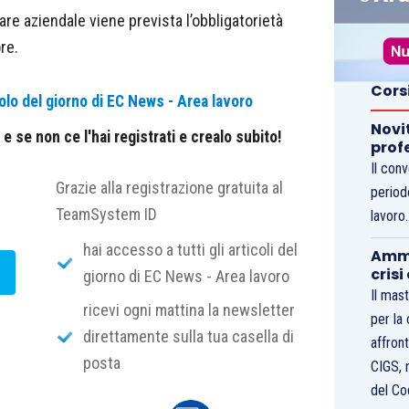
fare aziendale viene prevista l’obbligatorietà
re.
Cors
olo del giorno di EC News - Area lavoro
Novi
 se non ce l'hai registrati e crealo subito!
prof
Il con
Grazie alla registrazione gratuita al
period
TeamSystem ID
lavoro
hai accesso a tutti gli articoli del
Ammo
crisi
giorno di EC News - Area lavoro
Il mast
ricevi ogni mattina la newsletter
per la
direttamente sulla tua casella di
affront
posta
CIGS, 
del Co