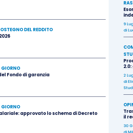
RAS
Eso
inde
9 Lu
SOSTEGNO DEL REDDITO
di
Lu
 2026
COM
STU
Pro
2.0:
L GIORNO
 del Fondo di garanzia
2 Lu
di
El
Stud
OPI
L GIORNO
Tra
salariale: approvato lo schema di Decreto
il r
30 G
di
Mi