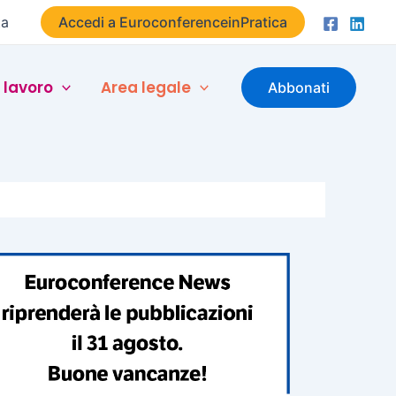
ta
Accedi a EuroconferenceinPratica
 lavoro
Area legale
Abbonati