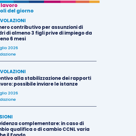
 lavoro
oli del giorno
VOLAZIONI
nero contributivo per assunzioni di
i di almeno 3 figli prive di impiego da
eno 6 mesi
uglio 2026
dazione
VOLAZIONI
ntivo alla stabilizzazione dei rapporti
avoro: possibile inviare le istanze
uglio 2026
dazione
SIONI
videnza complementare: in caso di
bio qualifica o di cambio CCNL varia
he il Fondo