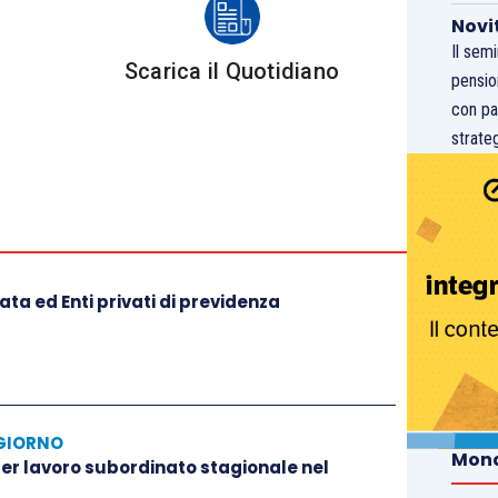
Novi
Il sem
Scarica il Quotidiano
pensio
con pa
strateg
ta ed Enti privati di previdenza
GIORNO
Mond
 per lavoro subordinato stagionale nel