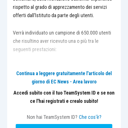
rispetto al grado di apprezzamento dei servizi
offerti dall’Istituto da parte degli utenti.
Verrà individuato un campione di 650.000 utenti
che risultino aver ricevuto una o più tra le
seguenti prestazioni:
pensione anticipata;
Continua a leggere gratuitamente l'articolo del
pensione di vecchiaia;
giorno di EC News - Area lavoro
pensione di reversibilità;
opzione donna;
Accedi subito con il tuo TeamSystem ID e se non
NASpI;
ce l'hai registrati e crealo subito!
disoccupazione agricola;
bonus asilo nido;
Non hai TeamSystem ID?
Che cos'è?
riscatto laurea (sia agevolato, sia per