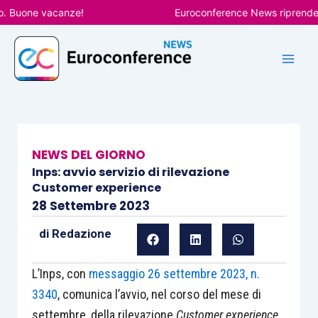
Vai
uone vacanze!
Euroconference News riprenderà le 
al
contenuto
NEWS DEL GIORNO
Inps: avvio servizio di rilevazione
Customer experience
28 Settembre 2023
di
Redazione
L’Inps, con
messaggio 26 settembre 2023, n.
3340
, comunica l’avvio, nel corso del mese di
settembre, della rilevazione
Customer experience