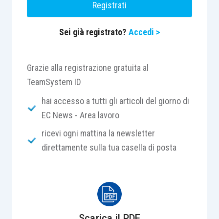
Registrati
inoccupati);
DIS – COLL;
Sei già registrato?
Accedi >
TFR a carico della tesoreria.
La valutazione sarà focalizzata su più momenti e
Grazie alla registrazione gratuita al
fasi, quali il momento della ricerca delle
TeamSystem ID
informazioni, la fase di concreta presentazione
hai accesso a tutti gli articoli del giorno di
della domanda, e l’erogazione della prestazione
EC News - Area lavoro
richiesta.
ricevi ogni mattina la newsletter
direttamente sulla tua casella di posta
Obbiettivo di tale attività è quello di evidenziare
punti di forza e criticità dei servizi offerti, sia a
livello nazionale, sia territoriale.
Scarica il PDF