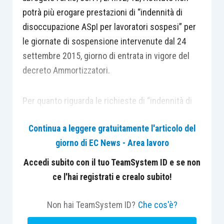
potrà più erogare prestazioni di “indennità di
disoccupazione ASpI per lavoratori sospesi” per
le giornate di sospensione intervenute dal 24
settembre 2015, giorno di entrata in vigore del
decreto Ammortizzatori.
Per quanto riguarda le richieste di “indennità di
disoccupazione ASpI per lavoratori sospesi” per
Continua a leggere gratuitamente l'articolo del
periodi che contengono anche le giornate
giorno di EC News - Area lavoro
successive al 23 settembre 2015, la procedura
Inps, ai fini della liquidazione, prenderà
Accedi subito con il tuo TeamSystem ID e se non
automaticamente in considerazione solo i periodi
ce l'hai registrati e crealo subito!
fino al 23 settembre 2015.
Non hai TeamSystem ID?
Che cos'è?
L’Istituto precisa inoltre che le richieste di