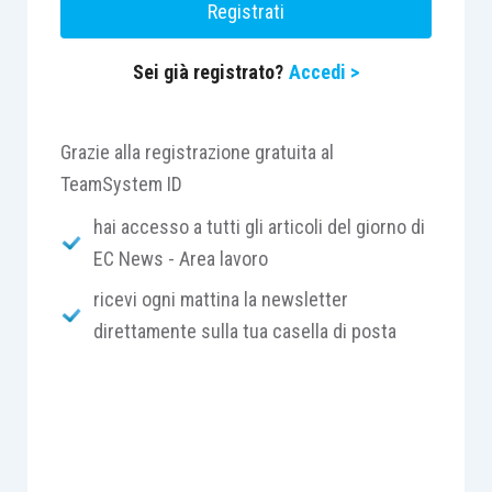
Registrati
“indennità di disoccupazione ASpI per lavoratori
sospesi” potranno essere presentate entro e
Sei già registrato?
Accedi >
non oltre il 12 ottobre 2015.
Grazie alla registrazione gratuita al
TeamSystem ID
hai accesso a tutti gli articoli del giorno di
EC News - Area lavoro
ricevi ogni mattina la newsletter
direttamente sulla tua casella di posta