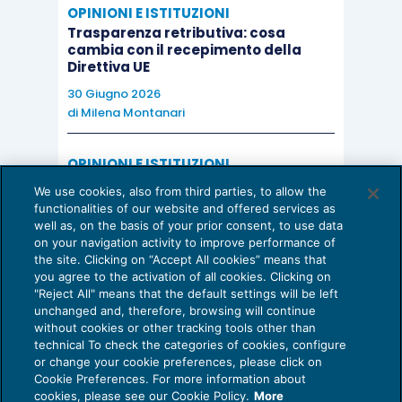
OPINIONI E ISTITUZIONI
Trasparenza retributiva: cosa
cambia con il recepimento della
Direttiva UE
30 Giugno 2026
di
Milena Montanari
OPINIONI E ISTITUZIONI
Valorizzare il potenziale dello Studio:
We use cookies, also from third parties, to allow the
una riflessione sul futuro della
functionalities of our website and offered services as
consulenza del lavoro
well as, on the basis of your prior consent, to use data
on your navigation activity to improve performance of
15 Giugno 2026
the site. Clicking on “Accept All cookies” means that
di
Milena Montanari
you agree to the activation of all cookies. Clicking on
"Reject All" means that the default settings will be left
unchanged and, therefore, browsing will continue
without cookies or other tracking tools other than
technical To check the categories of cookies, configure
or change your cookie preferences, please click on
Cookie Preferences. For more information about
Privacy Policy
cookies, please see our Cookie Policy.
More