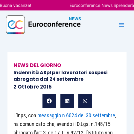
Vai
ne vacanze!
Euroconference News riprenderà le pu
al
contenuto
NEWS DEL GIORNO
Indennità ASpI per lavoratori sospesi
abrogata dal 24 settembre
2 Ottobre 2015
L’Inps, con
messaggio n.6024 del 30 settembre
,
ha comunicato che, avendo il D.Lgs. n.148/15
abrogato l’art.3, co.17, L. n.92/12, l’Istituto non