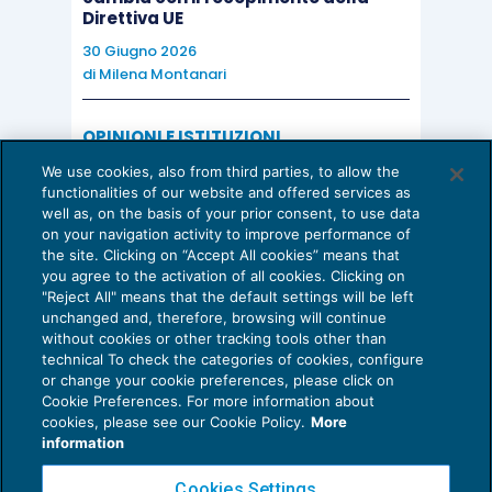
Direttiva UE
30 Giugno 2026
di
Milena Montanari
OPINIONI E ISTITUZIONI
Valorizzare il potenziale dello Studio:
We use cookies, also from third parties, to allow the
una riflessione sul futuro della
functionalities of our website and offered services as
consulenza del lavoro
well as, on the basis of your prior consent, to use data
on your navigation activity to improve performance of
15 Giugno 2026
the site. Clicking on “Accept All cookies” means that
di
Milena Montanari
you agree to the activation of all cookies. Clicking on
"Reject All" means that the default settings will be left
unchanged and, therefore, browsing will continue
without cookies or other tracking tools other than
technical To check the categories of cookies, configure
or change your cookie preferences, please click on
Cookie Preferences. For more information about
Privacy Policy
cookies, please see our Cookie Policy.
More
Cookie Policy
information
Euroconference NEWS è una testata registrata al Tribunale di Milano Reg. n. 8556/2026
Cookies Settings