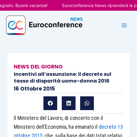
Vai
osto. Buone vacanze!
Euroconference News riprenderà le pubbl
al
contenuto
NEWS DEL GIORNO
Incentivi all’assunzione: il decreto sul
tasso di disparità uomo-donna 2016
16 Ottobre 2015
Il Ministero del Lavoro, di concerto con il
Ministero dell’Economia, ha emanato il
decreto 13
ottobre 2015
, che, sulla base dei dati Istat relativi