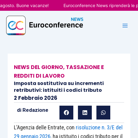
Vai
osto. Buone vacanze!
Euroconference News riprenderà le pubbl
al
contenuto
NEWS DEL GIORNO
,
TASSAZIONE E
REDDITI DI LAVORO
Imposta sostitutiva su incrementi
retributivi: istituiti i codici tributo
2 Febbraio 2026
di
Redazione
L’Agenzia delle Entrate, con
risoluzione n. 3/E del
29 gennaio 2026
, ha istituito i codici tributo per il