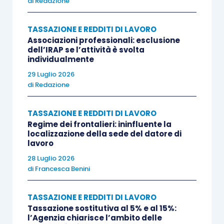
di
Redazione
in Valle d’Aosta e versata fuori regione –
Sostituto di imposta – articolo 1, comma
TASSAZIONE E REDDITI DI LAVORO
7, legge 30 dicembre 2025, n. 199”;
Associazioni professionali: esclusione
dell’IRAP se l’attività è svolta
“1310” denominato “Imposta sostitutiva
individualmente
dell’IRPEF e delle addizionali regionali e
29 Luglio 2026
comunali sugli incrementi retributivi
di
Redazione
corrisposti ai lavoratori dipendenti
versata in Sicilia, Sardegna e Valle d’Aosta
TASSAZIONE E REDDITI DI LAVORO
Regime dei frontalieri: ininfluente la
e dovuta fuori dalla regione in cui è
localizzazione della sede del datore di
effettuato il versamento – Sostituto di
lavoro
imposta – articolo 1, comma 7, legge 30
28 Luglio 2026
di
Francesca Benini
dicembre 2025, n. 199”.
TASSAZIONE E REDDITI DI LAVORO
Tassazione sostitutiva al 5% e al 15%:
l’Agenzia chiarisce l’ambito delle