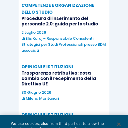
COMPETENZE E ORGANIZZAZIONE
DELLO STUDIO
Procedura di inserimento del
personale 2.0: guida per lo studio
2 Luglio 2026
di
Elis Karaj – Responsabile Consulenti
Strategici per Studi Professionali presso BDM
associati
OPINIONI E ISTITUZIONI
Trasparenza retributiva: cosa
cambia con il recepimento della
Direttiva UE
30 Giugno 2026
di
Milena Montanari
OPINIONI E ISTITUZIONI
Valorizzare il potenziale dello Studio:
We use cookies, also from third parties, to allow the
una riflessione sul futuro della