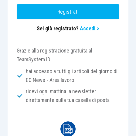
a 33.000 euro.
Registrati
Per consentire ai sostituti d’imposta il
Sei già registrato?
Accedi >
versamento, tramite modello F24, dell’imposta
sostitutiva, l’Agenzia ha istituito i seguenti codici
tributo:
Grazie alla registrazione gratuita al
TeamSystem ID
“1075” denominato “Imposta sostitutiva
hai accesso a tutti gli articoli del giorno di
dell’IRPEF e delle addizionali regionali e
EC News - Area lavoro
comunali sugli incrementi retributivi
ricevi ogni mattina la newsletter
corrisposti ai lavoratori dipendenti –
direttamente sulla tua casella di posta
Sostituto di imposta – articolo 1, comma
7, legge 30 dicembre 2025, n. 199”;
“1609” denominato “Imposta sostitutiva
dell’IRPEF e delle addizionali regionali e