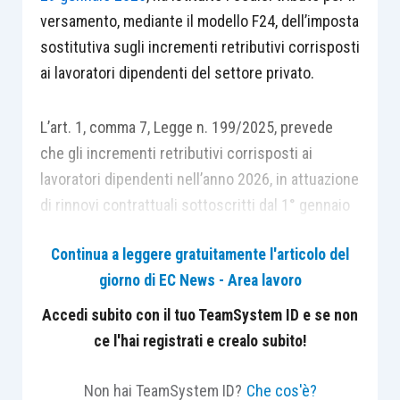
versamento, mediante il modello F24, dell’imposta
sostitutiva sugli incrementi retributivi corrisposti
ai lavoratori dipendenti del settore privato.
L’art. 1, comma 7, Legge n. 199/2025, prevede
che gli incrementi retributivi corrisposti ai
lavoratori dipendenti nell’anno 2026, in attuazione
di rinnovi contrattuali sottoscritti dal 1° gennaio
2024 al 31 dicembre 2026, sono assoggettati,
Continua a leggere gratuitamente l'articolo del
salva espressa rinuncia scritta del prestatore di
giorno di EC News - Area lavoro
lavoro, a un’imposta sostitutiva dell’IRPEF e delle
addizionali regionali e comunali pari al 5%.
Accedi subito con il tuo TeamSystem ID e se non
L’imposta sostitutiva si applica soltanto ai
ce l'hai registrati e crealo subito!
lavoratori del settore privato con un reddito di
lavoro dipendente, nell’anno 2025, non superiore
Non hai TeamSystem ID?
Che cos'è?