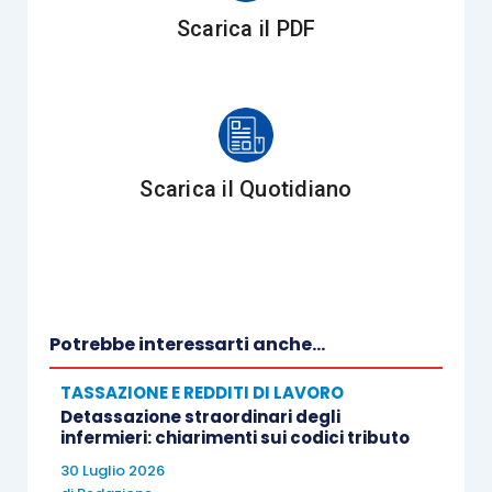
25% del tempo di lavoro, sono considerati, a fini
Scarica il PDF
impositivi, giorni di lavoro svolti nell’altro Stato
contraente presso il datore di lavoro.
Queste disposizioni si applicano a decorrere dal
1° gennaio 2024.
Scarica il Quotidiano
Potrebbe interessarti anche...
TASSAZIONE E REDDITI DI LAVORO
Detassazione straordinari degli
infermieri: chiarimenti sui codici tributo
30 Luglio 2026