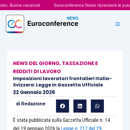
Vai
o. Buone vacanze!
Euroconference News riprenderà le pubblica
al
contenuto
NEWS DEL GIORNO
,
TASSAZIONE E
REDDITI DI LAVORO
Imposizioni lavoratori frontalieri Italia-
Svizzera: Legge in Gazzetta Ufficiale
22 Gennaio 2026
di
Redazione
È stata pubblicata sulla Gazzetta Ufficiale n. 14
del 19 gennaio 2026 la
Legge n. 217 del 29