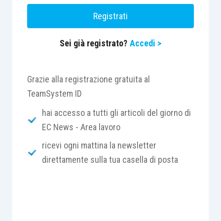
portata extracontrattuale.
Registrati
Sei già registrato?
Accedi >
Centro Studi Lavoro e Previdenza – Euroconference
ti consiglia:
Grazie alla registrazione gratuita al
TeamSystem ID
hai accesso a tutti gli articoli del giorno di
EC News - Area lavoro
ricevi ogni mattina la newsletter
direttamente sulla tua casella di posta