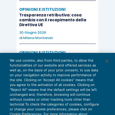
OPINIONI E ISTITUZIONI
Trasparenza retributiva: cosa
cambia con il recepimento della
Direttiva UE
30 Giugno 2026
di
Milena Montanari
OPINIONI E ISTITUZIONI
Valorizzare il potenziale dello Studio:
We use cookies, also from third parties, to allow the
una riflessione sul futuro della
functionalities of our website and offered services as
consulenza del lavoro
well as, on the basis of your prior consent, to use data
on your navigation activity to improve performance of
15 Giugno 2026
the site. Clicking on “Accept All cookies” means that
di
Milena Montanari
you agree to the activation of all cookies. Clicking on
"Reject All" means that the default settings will be left
unchanged and, therefore, browsing will continue
without cookies or other tracking tools other than
technical To check the categories of cookies, configure
or change your cookie preferences, please click on
Cookie Preferences. For more information about