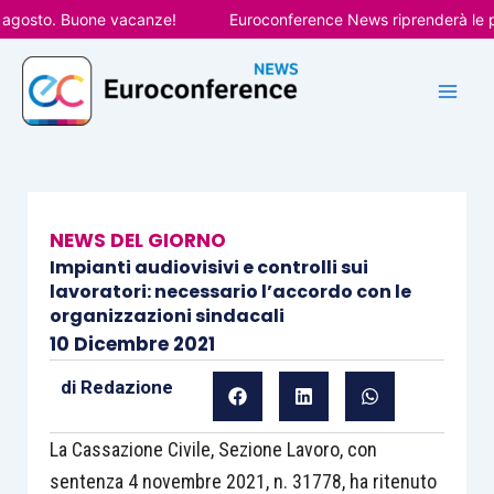
Vai
osto. Buone vacanze!
Euroconference News riprenderà le pubbl
al
contenuto
NEWS DEL GIORNO
Impianti audiovisivi e controlli sui
lavoratori: necessario l’accordo con le
organizzazioni sindacali
10 Dicembre 2021
di
Redazione
La Cassazione Civile, Sezione Lavoro, con
sentenza 4 novembre 2021, n. 31778, ha ritenuto