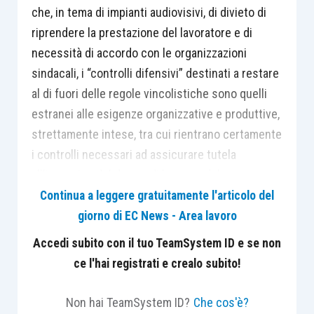
che, in tema di impianti audiovisivi, di divieto di
riprendere la prestazione del lavoratore e di
necessità di accordo con le organizzazioni
sindacali, i “controlli difensivi” destinati a restare
al di fuori delle regole vincolistiche sono quelli
estranei alle esigenze organizzative e produttive,
strettamente intese, tra cui rientrano certamente
i controlli necessari ad assicurare tutela
all’immagine del datore di lavoro o del suo
patrimonio e che, del tutto occasionalmente e
Continua a leggere gratuitamente l'articolo del
imprevedibilmente, secondo un giudizio di
giorno di EC News - Area lavoro
ragionevolezza
ex ante
, intercettino
Accedi subito con il tuo TeamSystem ID e se non
comportamenti del lavoratore, rilevanti
ce l'hai registrati e crealo subito!
essenzialmente in quanto illeciti, quasi sempre
contrattualmente rilevanti o comunque anche di
Non hai TeamSystem ID?
Che cos'è?