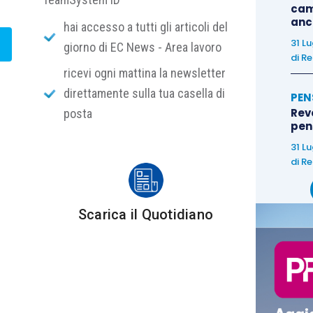
cam
?
 lavorativa all’estero. A tal fine, non rileva la
anc
hai accesso a tutti gli articoli del
nuerà a svolgere anche l’attività di collaborazione
31 L
giorno di EC News - Area lavoro
tà. Resta fermo che non potrà, invece, applicare al
di
Re
ricevi ogni mattina la newsletter
l nuovo regime impatriati, trattandosi di un’attività
direttamente sulla tua casella di
r cui aveva lavorato quando era residente all’estero
PEN
Rev
posta
ma dell’espatrio.
pens
31 L
di
Re
Scarica il Quotidiano