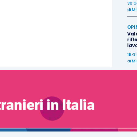
30 G
di
Mi
OPI
Valo
rifl
lav
15 G
di
Mi