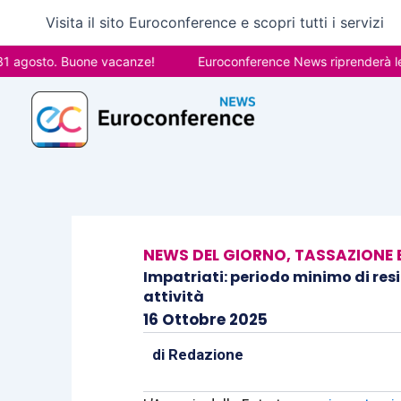
Vai
Visita il sito Euroconference e scopri tutti i servizi
al
contenuto
osto. Buone vacanze!
Euroconference News riprenderà le pubbl
NEWS DEL GIORNO
,
TASSAZIONE E
Impatriati: periodo minimo di resi
attività
16 Ottobre 2025
di
Redazione