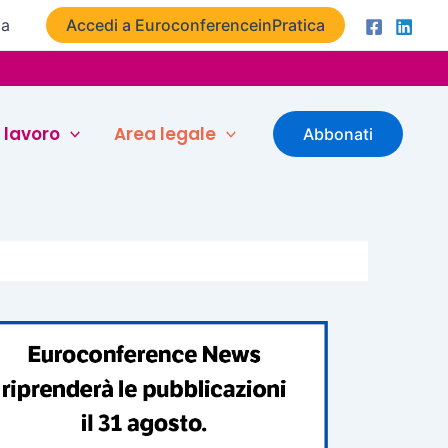
ta
Accedi a EuroconferenceinPratica
 lavoro
Area legale
Abbonati