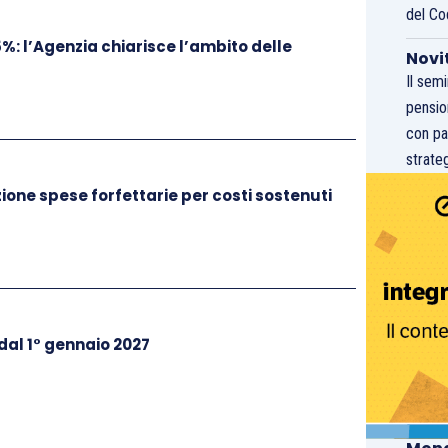
del Co
5%: l’Agenzia chiarisce l’ambito delle
Novi
Il sem
pensio
con pa
strateg
one spese forfettarie per costi sostenuti
 dal 1° gennaio 2027