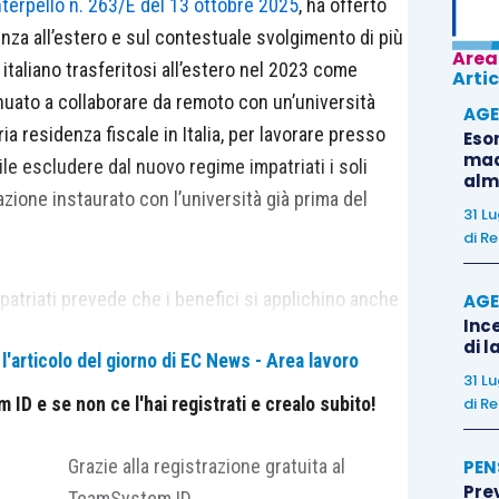
nterpello n. 263/E del 13 ottobre 2025
, ha offerto
nza all’estero e sul contestuale svolgimento di più
Area
o italiano trasferitosi all’estero nel 2023 come
Artic
nuato a collaborare da remoto con un’università
AGE
ria residenza fiscale in Italia, per lavorare presso
Eso
madr
le escludere dal nuovo regime impatriati i soli
alm
razione instaurato con l’università già prima del
31 L
di
Re
patriati prevede che i benefici si applichino anche
AGE
Ince
 posizione lavorativa in Italia prima del
di l
'articolo del giorno di EC News - Area lavoro
circostanza solo per il requisito minimo di
31 L
ngo. Pertanto, l’istante, che dichiara di essere
ID e se non ce l'hai registrati e crealo subito!
di
Re
d’imposta precedenti al trasferimento in Italia, potrà
izioni previste, del nuovo regime con esclusivo
Grazie alla registrazione gratuita al
PEN
Pre
ività che intende svolgere alle dipendenze di una
TeamSystem ID