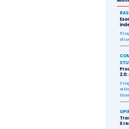
Mond
RAS
Eso
inde
9 Lu
di
Lu
COM
STU
Pro
2.0:
2 Lu
di
El
Stud
OPI
Tra
il r