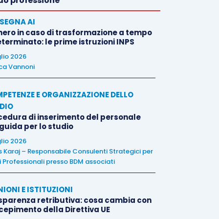
o professione
SEGNA AI
nero in caso di trasformazione a tempo
terminato: le prime istruzioni INPS
glio 2026
ca Vannoni
PETENZE E ORGANIZZAZIONE DELLO
DIO
cedura di inserimento del personale
 guida per lo studio
glio 2026
is Karaj – Responsabile Consulenti Strategici per
i Professionali presso BDM associati
NIONI E ISTITUZIONI
sparenza retributiva: cosa cambia con
ecepimento della Direttiva UE