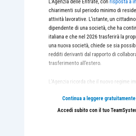
L’Agenzia delle Entrate, con
risposta a i
chiarimenti sul periodo minimo di reside
attività lavorative. L’istante, un cittadin
dipendente di una società, che ha conti
italiana e che nel 2026 trasferirà la prop
una nuova società, chiede se sia possibi
redditi derivanti dal rapporto di collabo
trasferimento all’estero.
L’Agenzia ricorda che il nuovo regime im
nel caso di continuità con una precedente
Continua a leggere gratuitamente l
trasferimento all’estero, rilevando tale 
permanenza all’estero, che diventa più lu
Accedi subito con il tuo TeamSystem 
stato residente all’estero nei 3 periodi 
fruire, nel rispetto delle ulteriori cond
riferimento al reddito derivante dall’att