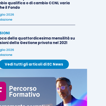
bio qualifica o di cambio CCNL varia
he il Fondo
uglio 2026
dazione
SIONI
oca della quattordicesima mensilità su
ioni della Gestione privata nel 2021
uglio 2026
dazione
Vedi tutti gli articoli di EC News