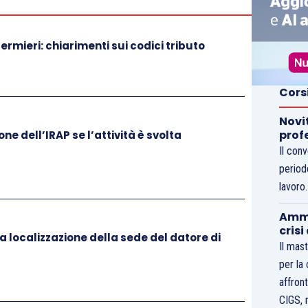
ermieri: chiarimenti sui codici tributo
Cors
Novi
prof
ne dell’IRAP se l’attività è svolta
Il con
period
lavoro
Ammo
crisi
la localizzazione della sede del datore di
Il mast
per la
affront
CIGS, 