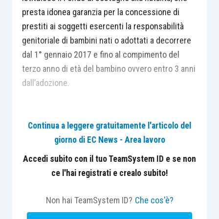
presta idonea garanzia per la concessione di
prestiti ai soggetti esercenti la responsabilità
genitoriale di bambini nati o adottati a decorrere
dal 1° gennaio 2017 e fino al compimento del
terzo anno di età del bambino ovvero entro 3 anni
dall’adozione.
Per accedere al Fondo i soggetti beneficiari
Continua a leggere gratuitamente l'articolo del
devono avere cittadinanza italiana o di uno Stato
giorno di EC News - Area lavoro
membro dell’Unione europea oppure, in caso di
cittadino extracomunitario, permesso di
Accedi subito con il tuo TeamSystem ID e se non
soggiorno UE per soggiornanti di lungo periodo,
ce l'hai registrati e crealo subito!
ed essere residenti in Italia.
Non hai TeamSystem ID?
Che cos'è?