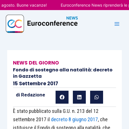
Vai
gosto. Buone vacanze!
Euroconference News riprenderà le pubbl
al
contenuto
NEWS DEL GIORNO
Fondo di sostegno alla natalità: decreto
in Gazzetta
15 Settembre 2017
di
Redazione
È stato pubblicato sulla G.U. n. 213 del 12
settembre 2017 il
decreto 8 giugno 2017
, che
istituisce il Fondo di sostegno alla natalità, che