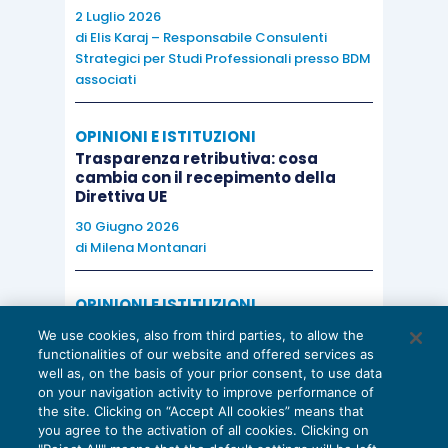
2 Luglio 2026
di
Elis Karaj – Responsabile Consulenti
Strategici per Studi Professionali presso BDM
associati
OPINIONI E ISTITUZIONI
Trasparenza retributiva: cosa
cambia con il recepimento della
Direttiva UE
30 Giugno 2026
di
Milena Montanari
OPINIONI E ISTITUZIONI
Valorizzare il potenziale dello Studio:
We use cookies, also from third parties, to allow the
una riflessione sul futuro della
functionalities of our website and offered services as
consulenza del lavoro
well as, on the basis of your prior consent, to use data
on your navigation activity to improve performance of
15 Giugno 2026
the site. Clicking on “Accept All cookies” means that
di
Milena Montanari
you agree to the activation of all cookies. Clicking on