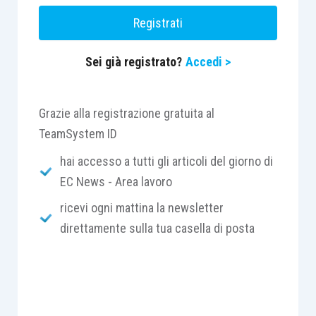
L’obbligo di trasmissione del modello rimane,
Registrati
invece, in vigore per il personale navigante.
Sei già registrato?
Accedi >
Infine, l’Istituto precisa che permane in capo a
tutti i lavoratori, sia personale navigante sia
personale di terra, l’obbligo, previsto dalla
Grazie alla registrazione gratuita al
circolare Inps n. 94/2011, di comunicare, a pena
TeamSystem ID
di decadenza dal diritto alla prestazione,
hai accesso a tutti gli articoli del giorno di
l’eventuale rioccupazione all’estero, tramite
EC News - Area lavoro
l’utilizzo del modello “SR83”.
ricevi ogni mattina la newsletter
direttamente sulla tua casella di posta
Centro Studi Lavoro e Previdenza – Euroconference
ti consiglia: