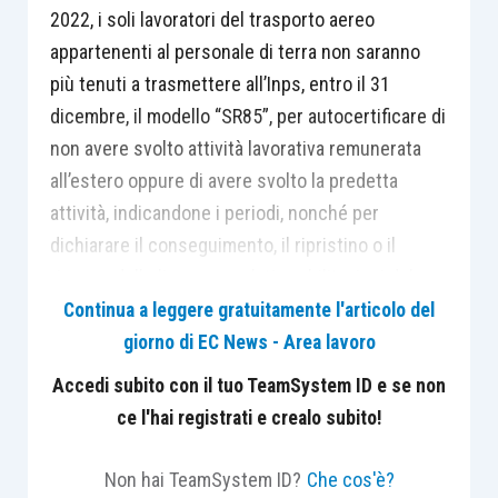
2022, i soli lavoratori del trasporto aereo
appartenenti al personale di terra non saranno
più tenuti a trasmettere all’Inps, entro il 31
dicembre, il modello “SR85”, per autocertificare di
non avere svolto attività lavorativa remunerata
all’estero oppure di avere svolto la predetta
attività, indicandone i periodi, nonché per
dichiarare il conseguimento, il ripristino o il
rinnovo delle licenze e relative abilitazioni del
personale pilota. Pertanto, i modelli
Continua a leggere gratuitamente l'articolo del
eventualmente già trasmessi dai lavoratori di
giorno di EC News - Area lavoro
terra, per l’anno 2022, non costituiranno oggetto
Accedi subito con il tuo TeamSystem ID e se non
di valutazione ai fini della liquidabilità delle
ce l'hai registrati e crealo subito!
prestazioni integrative.
Non hai TeamSystem ID?
Che cos'è?