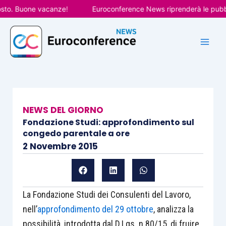
Vai
. Buone vacanze!
Euroconference News riprenderà le pubblicaz
al
contenuto
NEWS DEL GIORNO
Fondazione Studi: approfondimento sul
congedo parentale a ore
2 Novembre 2015
La Fondazione Studi dei Consulenti del Lavoro,
nell’
approfondimento del 29 ottobre
, analizza la
possibilità, introdotta dal D.Lgs. n.80/15, di fruire