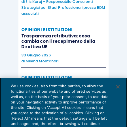
di
Elis Karaj – Responsabile Consulenti
Strategici per Studi Professionali presso BDM
associati
OPINIONI E ISTITUZIONI
Trasparenza retributiva: cosa
cambia con il recepimento della
Direttiva UE
30 Giugno 2026
di
Milena Montanari
OPINIONI E ISTITUZIONI
Valorizzare il potenziale dello Studio:
We use cookies, also from third parties, to allow the
una riflessione sul futuro della
functionalities of our website and offered services as
consulenza del lavoro
well as, on the basis of your prior consent, to use data
on your navigation activity to improve performance of
15 Giugno 2026
the site. Clicking on “Accept All cookies” means that
di
Milena Montanari
you agree to the activation of all cookies. Clicking on
"Reject All" means that the default settings will be left
unchanged and, therefore, browsing will continue